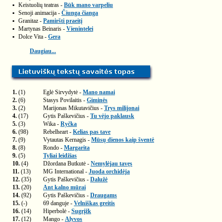
▪
Keistuolių teatras -
Būk mano varpeliu
▪
Senoji animacija -
Čiunga čianga
▪
Granitaz -
Pamiršti praeitį
▪
Martynas Beinaris -
Vienintelei
▪
Dolce Vita -
Gera
Daugiau...
1.
(1)
Eglė Sirvydytė -
Mano namai
2.
(6)
Stasys Povilaitis -
Giminės
3.
(2)
Marijonas Mikutavičius -
Trys milijonai
4.
(17)
Gytis Paškevičius -
Tu vėjo paklausk
5.
(3)
Wika -
Ryčka
6.
(98)
Rebelheart -
Kelias pas tave
7.
(9)
Vytautas Kernagis -
Mūsų dienos kaip šventė
8.
(8)
Rondo -
Margarita
9.
(5)
Tyliai leidžias
10.
(4)
Džordana Butkutė -
Nemylėjau tavęs
11.
(13)
MG International -
Juoda orchidėja
12.
(35)
Gytis Paškevičius -
Dalužė
13.
(20)
Ant kalno mūrai
14.
(92)
Gytis Paškevičius -
Draugams
15.
(-)
69 danguje -
Velniškas greitis
16.
(14)
Hiperbolė -
Sugrįžk
17.
(12)
Mango -
Alyvos