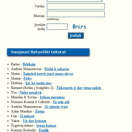
Vardas:
Miestas:
(nebūtina)
Įveskite
kodą:
▪
Bartas -
Belekaip
▪
Andrius Mamontovas -
Perlai ir sakuros
▪
Shatas -
Tamsioji gatvės pusė mano akyse
▪
Skamp -
Fishy
▪
Delfinai -
Tai, ką turim mes
▪
Ramunė (Kelias į žvaigždes 2) -
Tūkstantis ir dar viena naktis
▪
Yva -
Nieko nesakyk
▪
Minedas ft. Ervina -
Ieškau merginos
▪
Nemuno Krantai ir Gabrielė -
Tu taip toli
▪
Andrius Mamontovas -
Aš gimsiu rytoj
▪
Aidas Manikas -
Žiema
▪
Foje -
Ši minutė
▪
Vairas -
Vis dar krutam
▪
Žygeivių dainos -
Senas kuinas
▪
Kastytis Kerbedis -
Pasilik