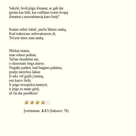
Sakyki, broli,jeigu išmanai, ar gali dar
geriau kas būti, kai sodžiaus tvarto kvapą
išmainai į nuostabiausią karo buitį?
Kaimo nebėr šabaš, jaučiu likimo ranką,
Kad traktoraus nebevairuosiu aš,
Tėvynė duos man tanką.
Mieloji mama,
man sekasi puikiai,
Tačiau skambinu tau,
o skruostais bėga ašaros.
Negaliu patikėt, kad baigiasi palaima,
praėjo tarnybos laikas
Ir teks vėl grįžti į kaimą,
esu karys širdy.
Ir jeigu nesupyksi,mamyte,
ir jeigu tu mane girdi,
aš čia dar pasiliksiu!
Įvertinimas:
4.3
/
5
(balsavo:
78
)