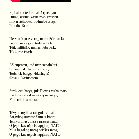
Ei, balnokite, broliai, žirgus, jau
Duok, sesule, kardą man greičiau.
Imk ir neliūdėk, liūdna be tavęs,
Ir sudie ištark.
Nerymok prie vartų, mergužėle miela,
Išeinu, nes žygiu trokšta siela.
Tėti, neliūdėk, mama, nebeverk,
Tik sudie ištark.
Aš supratau, kad man nepakeliui
Su kaimiška bendruomene,
Todėl tik baigęs vidurinę aš
išeisiu į kariuomenę.
Širdy esu karys, juk Dievas viską mato.
Kad mano rankos šakių nelaikys,
Man reikia automato.
Tėvyne mylima,miegok ramiai-
Sargyboj stovime šaunūs kariai.
Ten,kur mūsų narsą priešas mato,
O jeigu kas užpuls, apgintų NATO.
Mus begalinę narsą priešas mato,
O jeigu kas užpuls, apgintų NATO.