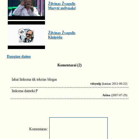
Žilvinas Žvagulis
Marytė mėlynakė
Žilvinas Žvagulis
Klaipėda
Daugiau dainų
Komentarai (2)
labai linksma tik tekstas blogas
vdsyufg
(kaunas 2011-06-22)
linksma daineki:P
Arina
(2007-07-29)
Komentaras: