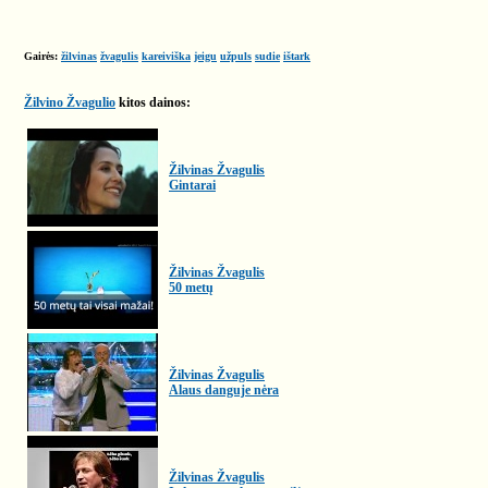
Gairės:
žilvinas
žvagulis
kareiviška
jeigu
užpuls
sudie
ištark
Žilvino Žvagulio
kitos dainos:
Žilvinas Žvagulis
Gintarai
Žilvinas Žvagulis
50 metų
Žilvinas Žvagulis
Alaus danguje nėra
Žilvinas Žvagulis