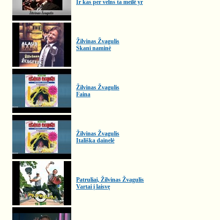
Ir kas per velns ta meilė yr
Žilvinas Žvagulis
Skani naminė
Žilvinas Žvagulis
Faina
Žilvinas Žvagulis
Itališka dainelė
Patruliai, Žilvinas Žvagulis
Vartai į laisvę