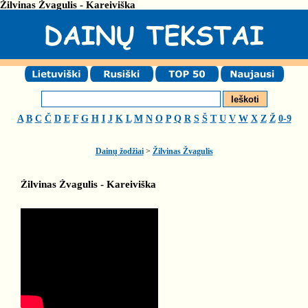
Žilvinas Žvagulis - Kareiviška
A
B
C
Č
D
E
F
G
H
I
J
K
L
M
N
O
P
Q
R
S
Š
T
U
V
W
X
Z
Ž
0-9
Dainų žodžiai
>
Žilvinas Žvagulis
Žilvinas Žvagulis - Kareiviška