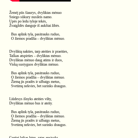
Žemėj pūs šiaurys, dvyliktas mėnuo
Sniego sūkury nusileis namo.
Upės po ledu tyloje tekės,
Žvaigždės danguje iš aukštai žibės.
Bus aplink tyla, pasitrauks ruduo,
O žiemos pradžia – dvyliktas mėnuo.
Dvyliktą nakties, tarp ateities ir praeities,
Taškas atspirties – dvyliktas mėnuo.
Dvyliktas mėnuo daug atims ir duos,
Viską sustyguos dvyliktas mėnuo.
Bus aplink tyla, pasitrauks ruduo,
O žiemos pradžia – dvyliktas mėnuo.
Žiemą jis pradės ir užbaigs metus,
Svetimų nekvies, bet surinks draugus.
Liūdesys išnyks ateities vilty,
Dvyliktas mėnuo bus ir ateity.
Bus aplink tyla, pasitrauks ruduo,
O žiemos pradžia – dvyliktas mėnuo.
Žiemą jis pradės ir užbaigs metus,
Svetimų nekvies, bet surinks draugus.
Greitai laikas bėgs, ratas apsisuks