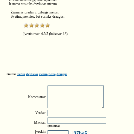
Ir namo suskubs dvyliktas mėnuo.
Žiemą jis pradės ir užbaigs metus,
Svetimų nekvies, bet surinks draugus.
Įvertinimas:
4.9
/
5
(balsavo:
18
)
Gairės:
merlin
dvyliktas
mėnuo
žiemą
draugus
Komentaras:
Vardas:
Miestas:
(nebūtina)
Įveskite