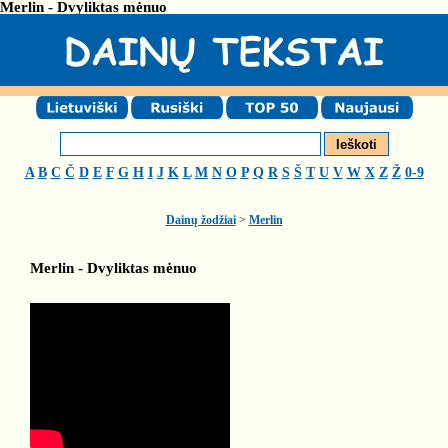
Merlin - Dvyliktas mėnuo
A
B
C
Č
D
E
F
G
H
I
J
K
L
M
N
O
P
Q
R
S
Š
T
U
V
W
X
Z
Ž
0-9
Dainų žodžiai
>
Merlin
Merlin - Dvyliktas mėnuo