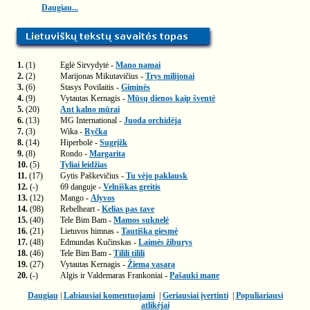
Daugiau...
1.
(1)
Eglė Sirvydytė -
Mano namai
2.
(2)
Marijonas Mikutavičius -
Trys milijonai
3.
(6)
Stasys Povilaitis -
Giminės
4.
(9)
Vytautas Kernagis -
Mūsų dienos kaip šventė
5.
(20)
Ant kalno mūrai
6.
(13)
MG International -
Juoda orchidėja
7.
(3)
Wika -
Ryčka
8.
(14)
Hiperbolė -
Sugrįžk
9.
(8)
Rondo -
Margarita
10.
(5)
Tyliai leidžias
11.
(17)
Gytis Paškevičius -
Tu vėjo paklausk
12.
(-)
69 danguje -
Velniškas greitis
13.
(12)
Mango -
Alyvos
14.
(98)
Rebelheart -
Kelias pas tave
15.
(40)
Tele Bim Bam -
Mamos suknelė
16.
(21)
Lietuvos himnas -
Tautiška giesmė
17.
(48)
Edmundas Kučinskas -
Laimės žiburys
18.
(46)
Tele Bim Bam -
Tilili tilili
19.
(27)
Vytautas Kernagis -
Žiemą vasarą
20.
(-)
Algis ir Valdemaras Frankoniai -
Pašauki mane
Daugiau
|
Labiausiai komentuojami
|
Geriausiai įvertinti
|
Populiariausi
atlikėjai