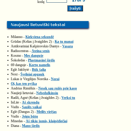
kodą:
▪
Milanno -
Kiekviena sekundė
▪
Grūdas (Kelias į žvaigždes 2) -
Ką tu manai
▪
Antikvariniai Kašpirovskio Dantys -
Vasara
▪
Radiocentras -
Ateina senis
▪
Kosmo -
Mes danguje
▪
Šokoledas -
Plastmasinė širdis
▪
69 danguje -
Kortų namelis
▪
Eglė Jakštytė -
Būk šalia
▪
Next -
Švelniai apgauk
▪
Lukas ir Virgilijus Noreika -
Norai
▪
Oi, kas ten pyška
▪
Andrius Rimiškis -
Nesek sau rožės prie kasų
▪
Naujieji lietuviai -
Nebedulkinsiu
▪
Radži, Agnė (Kelias į žvaigždes 2) -
Verksi tu
▪
InLite -
Aš skrendu
▪
Vudis -
Saulės vaikai
▪
Eglė (Dangus 2) -
Meilės virėjas
▪
Vudis -
Jeigu būtų
▪
Minedas -
Aš tikiu jumis, klaipėdiečiai
▪
Diana -
Mano širdis