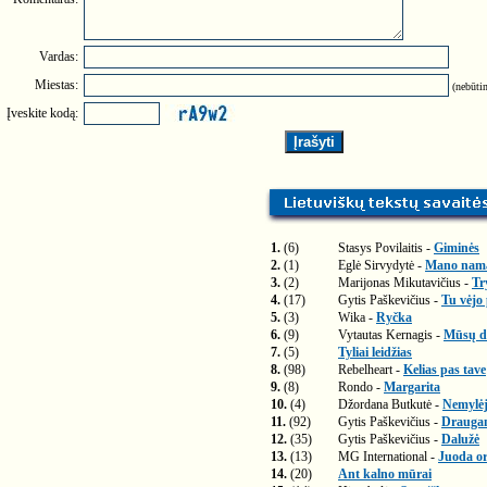
Vardas:
Miestas:
(nebūtin
Įveskite kodą:
1.
(6)
Stasys Povilaitis -
Giminės
2.
(1)
Eglė Sirvydytė -
Mano nam
3.
(2)
Marijonas Mikutavičius -
Tr
4.
(17)
Gytis Paškevičius -
Tu vėjo
5.
(3)
Wika -
Ryčka
6.
(9)
Vytautas Kernagis -
Mūsų di
7.
(5)
Tyliai leidžias
8.
(98)
Rebelheart -
Kelias pas tave
9.
(8)
Rondo -
Margarita
10.
(4)
Džordana Butkutė -
Nemylėj
11.
(92)
Gytis Paškevičius -
Drauga
12.
(35)
Gytis Paškevičius -
Dalužė
13.
(13)
MG International -
Juoda or
14.
(20)
Ant kalno mūrai