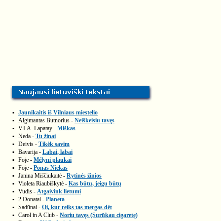
▪
Jaunikaitis iš Vilniaus miestelio
▪
Algimantas Butnorius -
Neiškeisiu tavęs
▪
V.I.A. Lapatay -
Miškas
▪
Neda -
Tu žinai
▪
Deivis -
Tikėk savim
▪
Bavarija -
Labai, labai
▪
Foje -
Mėlyni plaukai
▪
Foje -
Ponas Niekas
▪
Janina Miščiukaitė -
Rytinės žinios
▪
Violeta Riaubiškytė -
Kas būtų, jeigu būtų
▪
Vudis -
Atgaivink lietumi
▪
2 Donatai -
Planeta
▪
Sadūnai -
Oi, kur reiks tas mergas dėt
▪
Carol in A Club -
Noriu tavęs (Surūkau cigaretę)