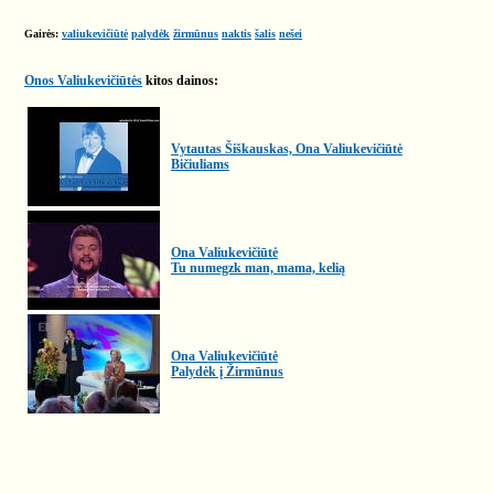
Gairės:
valiukevičiūtė
palydėk
žirmūnus
naktis
šalis
nešei
Onos Valiukevičiūtės
kitos dainos:
Vytautas Šiškauskas, Ona Valiukevičiūtė
Bičiuliams
Ona Valiukevičiūtė
Tu numegzk man, mama, kelią
Ona Valiukevičiūtė
Palydėk į Žirmūnus