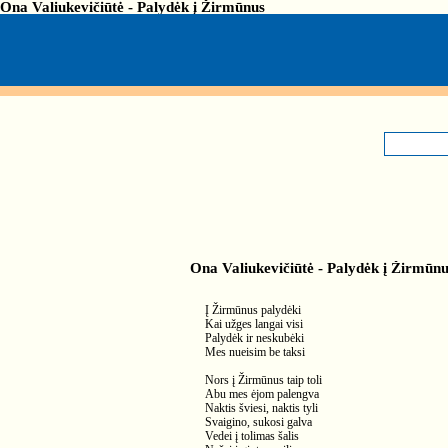
Ona Valiukevičiūtė - Palydėk į Žirmūnus
Ona Valiukevičiūtė - Palydėk į Žirmūn
Į Žirmūnus palydėki
Kai užges langai visi
Palydėk ir neskubėki
Mes nueisim be taksi
Nors į Žirmūnus taip toli
Abu mes ėjom palengva
Naktis šviesi, naktis tyli
Svaigino, sukosi galva
Vedei į tolimas šalis