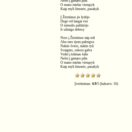
Nešei į gintaro pilis
O mano mielas vienąsyk
Kaip myli žmonės, pasakyk
Į Žirmūnus jis lydėjo
Degė vėl langai visi
O mėnulis pažiūrėjo
Ir užmigo debesy
Nors į Žirmūnus taip toli
Abu mes ėjom palengva
Naktis šviesi, naktis tyli
Svaigino, sukosi galva
Vedei į tolimas šalis
Nešei į gintaro pilis
O mano mielas vienąsyk
Kaip myli žmonės, pasakyk
Įvertinimas:
4.9
/
5
(balsavo:
16
)