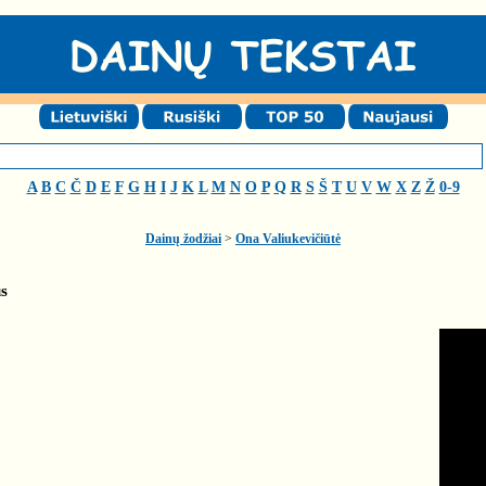
A
B
C
Č
D
E
F
G
H
I
J
K
L
M
N
O
P
Q
R
S
Š
T
U
V
W
X
Z
Ž
0-9
Dainų žodžiai
>
Ona Valiukevičiūtė
us