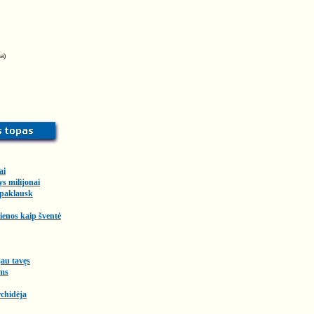
a)
ai
ys milijonai
 paklausk
enos kaip šventė
au tavęs
ms
chidėja