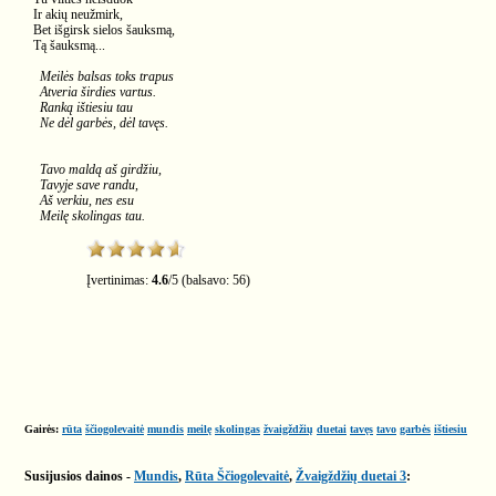
Ir akių neužmirk,
Bet išgirsk sielos šauksmą,
Tą šauksmą...
Meilės balsas toks trapus
Atveria širdies vartus.
Ranką ištiesiu tau
Ne dėl garbės, dėl tavęs.
Tavo maldą aš girdžiu,
Tavyje save randu,
Aš verkiu, nes esu
Meilę skolingas tau.
Įvertinimas:
4.6
/
5
(balsavo:
56
)
Gairės:
rūta
ščiogolevaitė
mundis
meilę
skolingas
žvaigždžių
duetai
tavęs
tavo
garbės
ištiesiu
Susijusios dainos -
Mundis
,
Rūta Ščiogolevaitė
,
Žvaigždžių duetai 3
: