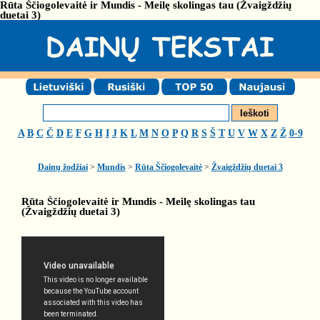
Rūta Ščiogolevaitė ir Mundis - Meilę skolingas tau (Žvaigždžių
duetai 3)
A
B
C
Č
D
E
F
G
H
I
J
K
L
M
N
O
P
Q
R
S
Š
T
U
V
W
X
Z
Ž
0-9
Dainų žodžiai
>
Mundis
>
Rūta Ščiogolevaitė
>
Žvaigždžių duetai 3
Rūta Ščiogolevaitė ir Mundis - Meilę skolingas tau
(Žvaigždžių duetai 3)