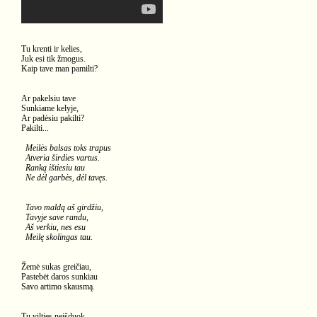
Tu krenti ir kelies,
Juk esi tik žmogus.
Kaip tave man pamilti?
Ar pakelsiu tave
Sunkiame kelyje,
Ar padėsiu pakilti?
Pakilti...
Meilės balsas toks trapus
Atveria širdies vartus.
Ranką ištiesiu tau
Ne dėl garbės, dėl tavęs.
Tavo maldą aš girdžiu,
Tavyje save randu,
Aš verkiu, nes esu
Meilę skolingas tau.
Žemė sukas greičiau,
Pastebėt daros sunkiau
Savo artimo skausmą.
Tu vilties neišduok