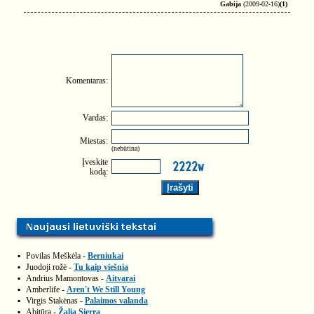
Gabija
(2009-02-16)
(1)
Komentaras:
Vardas:
Miestas:
(nebūtina)
Įveskite
kodą:
▪
Povilas Meškėla -
Berniukai
▪
Juodoji rožė -
Tu kaip viešnia
▪
Andrius Mamontovas -
Aitvarai
▪
Amberlife -
Aren't We Still Young
▪
Virgis Stakėnas -
Palaimos valanda
▪
Abitūra -
Žalia Sierra