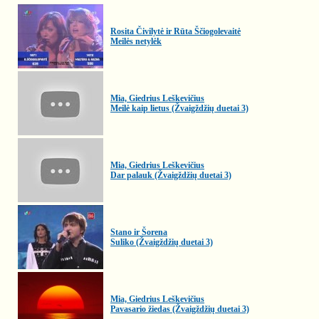
Rosita Čivilytė ir Rūta Ščiogolevaitė
Meilės netylėk
Mia, Giedrius Leškevičius
Meilė kaip lietus (Žvaigždžių duetai 3)
Mia, Giedrius Leškevičius
Dar palauk (Žvaigždžių duetai 3)
Stano ir Šorena
Suliko (Žvaigždžių duetai 3)
Mia, Giedrius Leškevičius
Pavasario žiedas (Žvaigždžių duetai 3)