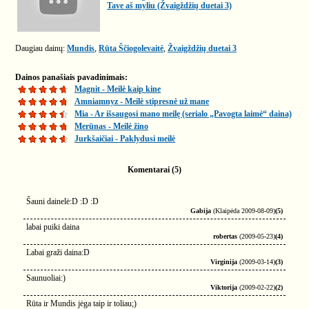
Tave aš myliu (Žvaigždžių duetai 3)
Daugiau dainų:
Mundis
,
Rūta Ščiogolevaitė
,
Žvaigždžių duetai 3
Dainos panašiais pavadinimais:
Magnit - Meilė kaip kine
Amniamnyz - Meilė stipresnė už mane
Mia - Ar išsaugosi mano meilę (serialo „Pavogta laimė“ daina)
Merūnas - Meilė žino
Jurkšaičiai - Paklydusi meilė
Komentarai (5)
Šauni dainelė:D :D :D
Gabija
(Klaipėda 2009-08-09)
(5)
labai puiki daina
robertas
(2009-05-23)
(4)
Labai graži daina:D
Virginija
(2009-03-14)
(3)
Saunuoliai:)
Viktorija
(2009-02-22)
(2)
Rūta ir Mundis jėga taip ir toliau;)