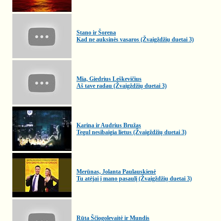
Stano ir Šorena
Kad ne auksinės vasaros (Žvaigždžių duetai 3)
Mia, Giedrius Leškevičius
Aš tave radau (Žvaigždžių duetai 3)
Karina ir Audrius Bružas
Tegul nesibaigia lietus (Žvaigždžių duetai 3)
Merūnas, Jolanta Paulauskienė
Tu atėjai į mano pasaulį (Žvaigždžių duetai 3)
Rūta Ščiogolevaitė ir Mundis