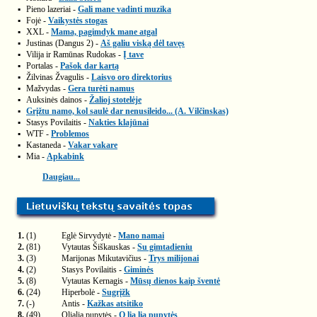
▪
Pieno lazeriai -
Gali mane vadinti muzika
▪
Fojė -
Vaikystės stogas
▪
XXL -
Mama, pagimdyk mane atgal
▪
Justinas (Dangus 2) -
Aš galiu viską dėl tavęs
▪
Vilija ir Ramūnas Rudokas -
Į tave
▪
Portalas -
Pašok dar kartą
▪
Žilvinas Žvagulis -
Laisvo oro direktorius
▪
Mažvydas -
Gera turėti namus
▪
Auksinės dainos -
Žalioj stotelėje
▪
Grįžtu namo, kol saulė dar nenusileido... (A. Vilčinskas)
▪
Stasys Povilaitis -
Nakties klajūnai
▪
WTF -
Problemos
▪
Kastaneda -
Vakar vakare
▪
Mia -
Apkabink
Daugiau...
1.
(1)
Eglė Sirvydytė -
Mano namai
2.
(81)
Vytautas Šiškauskas -
Su gimtadieniu
3.
(3)
Marijonas Mikutavičius -
Trys milijonai
4.
(2)
Stasys Povilaitis -
Giminės
5.
(8)
Vytautas Kernagis -
Mūsų dienos kaip šventė
6.
(24)
Hiperbolė -
Sugrįžk
7.
(-)
Antis -
Kažkas atsitiko
8.
(49)
Olialia pupytės -
O lia lia pupytės