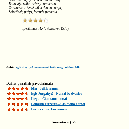
Balto vėjo vaike, debesys ant kalno,
Te dangus ir žemė mūsų dvasią saugo,
Šokit šokit, pušys, legenda pasaulio.
Įvertinimas:
4.4
/
5
(balsavo:
1577
)
Gairės:
eglė
sirvydytė
mano
namai
šokit
saugo
miško
rūdim
Dainos panašiais pavadinimais:
Mia - Stiklo namai
Eglė Jurgaitytė - Namai be dvasios
Liepa - Čia mano namai
Laimutis Purvinis - Čia mano namai
Bartas - Ten, kur namai
Komentarai (126)