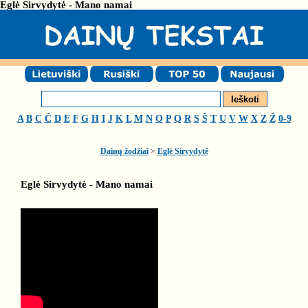
Eglė Sirvydytė - Mano namai
A
B
C
Č
D
E
F
G
H
I
J
K
L
M
N
O
P
Q
R
S
Š
T
U
V
W
X
Z
Ž
0-9
Dainų žodžiai
>
Eglė Sirvydytė
Eglė Sirvydytė - Mano namai