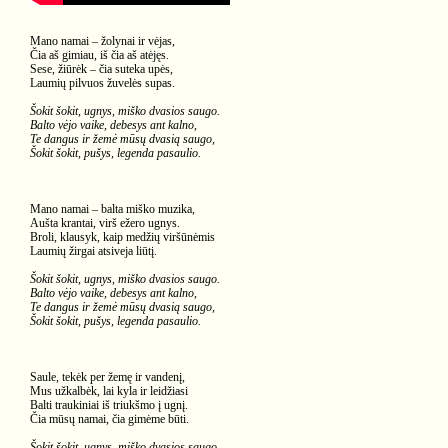
Mano namai – žolynai ir vėjas,
Čia aš gimiau, iš čia aš atėjęs.
Sese, žiūrėk – čia suteka upės,
Laumių pilvuos žuvelės supas.
Šokit šokit, ugnys, miško dvasios saugo.
Balto vėjo vaike, debesys ant kalno,
Te dangus ir žemė mūsų dvasią saugo,
Šokit šokit, pušys, legenda pasaulio.
Mano namai – balta miško muzika,
Aušta krantai, virš ežero ugnys.
Broli, klausyk, kaip medžių viršūnėmis
Laumių žirgai atsiveja liūtį.
Šokit šokit, ugnys, miško dvasios saugo.
Balto vėjo vaike, debesys ant kalno,
Te dangus ir žemė mūsų dvasią saugo,
Šokit šokit, pušys, legenda pasaulio.
Saule, tekėk per žemę ir vandenį,
Mus užkalbėk, lai kyla ir leidžiasi
Balti traukiniai iš triukšmo į ugnį.
Čia mūsų namai, čia gimėme būti.
Šokit šokit, ugnys, miško dvasios saugo.