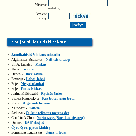
Miestas:
(nebūtina)
Įveskite
kodą:
▪
Jaunikaitis iš Vilniaus miestelio
▪
Algimantas Butnorius -
Neiškeisiu tavęs
▪
V.I.A. Lapatay -
Miškas
▪
Neda -
Tu žinai
▪
Deivis -
Tikėk savim
▪
Bavarija -
Labai, labai
▪
Foje -
Mėlyni plaukai
▪
Foje -
Ponas Niekas
▪
Janina Miščiukaitė -
Rytinės žinios
▪
Violeta Riaubiškytė -
Kas būtų, jeigu būtų
▪
Vudis -
Atgaivink lietumi
▪
2 Donatai -
Planeta
▪
Sadūnai -
Oi, kur reiks tas mergas dėt
▪
Carol in A Club -
Noriu tavęs (Surūkau cigaretę)
▪
Domas -
Už liūdesį aš
▪
Čyru čyru, pjaus kinkirą
▪
Edmundas Kučinskas -
Ugnis ir ledas