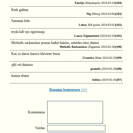
Taurija
(Marjampole 2024-03-24)
(104)
Kiek galima
Nig
(Mmrg 2024-03-06)
(103)
Samanta lohe
Lohas 123
(polas 2024-03-01)
(102)
tryda kdl vps egzistuoja
Laura Zigmantienė
(2024-02-29)
(101)
Merkelis rackauskas prasau baikit bairius, uztenka sitos dainos
Merkelis Rackauskas
(Žagarėnai 2024-02-28)
(100)
Kas ce daros karoce kleviene buria
Uvazuha
(Mare 2024-02-28)
(99)
zjbl vel dainuot
grazulis
(2024-02-28)
(98)
huinia ebana
hddxx
(2024-02-26)
(97)
Daugiau komentarų >>>
Komentaras:
Vardas: