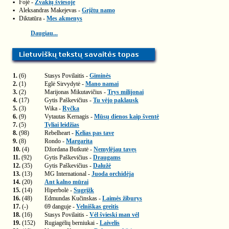
▪
Fojė -
Žvakių šviesoje
▪
Aleksandras Makejevas -
Grįžtu namo
▪
Diktatūra -
Mes akmenys
Daugiau...
1.
(6)
Stasys Povilaitis -
Giminės
2.
(1)
Eglė Sirvydytė -
Mano namai
3.
(2)
Marijonas Mikutavičius -
Trys milijonai
4.
(17)
Gytis Paškevičius -
Tu vėjo paklausk
5.
(3)
Wika -
Ryčka
6.
(9)
Vytautas Kernagis -
Mūsų dienos kaip šventė
7.
(5)
Tyliai leidžias
8.
(98)
Rebelheart -
Kelias pas tave
9.
(8)
Rondo -
Margarita
10.
(4)
Džordana Butkutė -
Nemylėjau tavęs
11.
(92)
Gytis Paškevičius -
Draugams
12.
(35)
Gytis Paškevičius -
Dalužė
13.
(13)
MG International -
Juoda orchidėja
14.
(20)
Ant kalno mūrai
15.
(14)
Hiperbolė -
Sugrįžk
16.
(48)
Edmundas Kučinskas -
Laimės žiburys
17.
(-)
69 danguje -
Velniškas greitis
18.
(16)
Stasys Povilaitis -
Vėl švieski man vėl
19.
(152)
Rugiagėlių berniukai -
Laivelis