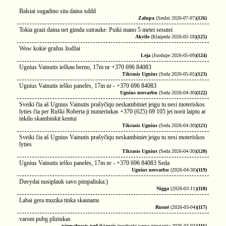
Balsiai sugadino sita daina xddd
Zalupa
(Seulei 2026-07-07)
(126)
Tokia grazi daina net gimda sutrauke. Puiki mano 5 metei sesutei
Akvile
(Klaipeda 2026-05-18)
(125)
Wow kokie gražus žodžai
Leja
(Juodupe 2026-05-09)
(124)
Ugnius Vainutis ieškau berno, 17m nr +370 696 84083
Tikrasis Ugnius
(Seda 2026-05-05)
(123)
Ugnius Vainutis ieško panelės, 17m nr - +370 696 84083
Ugnius nesvarbu
(Seda 2026-04-30)
(122)
Sveiki čia aš Ugnius Vainutis prašyčiqu neskambiniet jeigu tu nesi moteriskos
lyties čia per Ruški Roberta ji numeriukas +370 (625) 69 105 jei norit laiptu ar
inkilu skambinkit kentui
Tikrasis Ugnius
(Seda 2026-04-30)
(121)
Sveiki čia aš Ugnius Vainutis prašyčiqu neskambiniet jeigu tu nesi moteriskos
lyties
Tikrasis Ugnius
(Seda 2026-04-30)
(120)
Ugnius Vainutis ieško panelės, 17m nr - +370 696 84083 Seda
Ugnius nesvarbu
(2026-04-30)
(119)
Davydai nusiplauk savo pimpaliuka:)
Nigga
(2026-03-11)
(118)
Labai gera muzika tinka skautams
Rusnė
(2026-03-04)
(117)
varom pubg pliziukas
pimpalnosis pzdakiausis
(pochinki varpo gimnazija 2026-03-02)
(116)