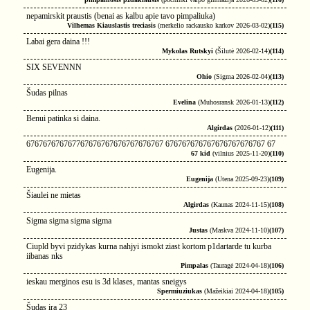
nepamirskit praustis (benai as kalbu apie tavo pimpaliuka)
Vilhemas Kiauslastis treciasis
(merkelio rackausko karkov 2026-03-02)
(115)
Labai gera daina !!!
Mykolas Rutskyi
(Šilutė 2026-02-14)
(114)
SIX SEVENNN
Ohio
(Sigma 2026-02-04)
(113)
Šudas pilnas
Evelina
(Muhosransk 2026-01-13)
(112)
Benui patinka si daina.
Algirdas
(2026-01-12)
(111)
676767676767767676767676767676767 676767676767676767676767 67
67 kid
(vilnius 2025-11-20)
(110)
Eugenija.
Eugenija
(Utena 2025-09-23)
(109)
Šiaulei ne mietas
Algirdas
(Kaunas 2024-11-15)
(108)
Sigma sigma sigma sigma
Justas
(Maskva 2024-11-10)
(107)
Ciupld byvi pzidykas kurna nahjyi ismokt ziast kortom p1dartarde tu kurba
iibanas nks
Pimpalas
(Tauragė 2024-04-18)
(106)
ieskau merginos esu is 3d klases, mantas sneigys
Spermiuziukas
(Mažeikiai 2024-04-18)
(105)
Šudas ira 23