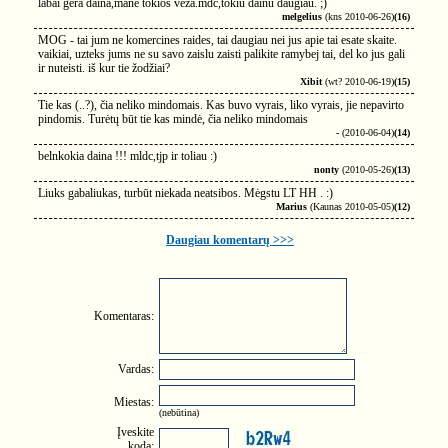
labai gera daina,mane tokios veza.mdc,tokiu dainu daugiau. ;)
melgelius
(kns 2010-06-26)
(16)
MOG - tai jum ne komercines raides, tai daugiau nei jus apie tai esate skaite.
vaikiai, uzteks jums ne su savo zaislu zaisti palikite ramybej tai, del ko jus gali
ir nuteisti. iš kur tie žodžiai?
Xibit
(wt? 2010-06-19)
(15)
Tie kas (..?), čia neliko mindomais. Kas buvo vyrais, liko vyrais, jie nepavirto
pindomis. Turėtų būt tie kas mindė, čia neliko mindomais
-
(2010-06-04)
(14)
belnkokia daina !!! mldc,tjp ir toliau :)
nonty
(2010-05-26)
(13)
Liuks gabaliukas, turbūt niekada neatsibos. Mėgstu LT HH . :)
Marius
(Kaunas 2010-05-05)
(12)
Daugiau komentarų >>>
Komentaras:
Vardas:
Miestas:
(nebūtina)
Įveskite
kodą: