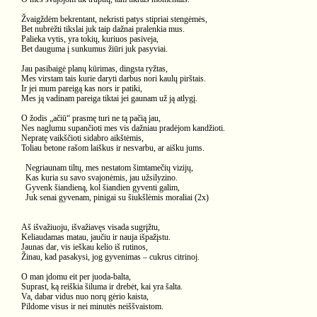
Žvaigždėm bekrentant, nekristi patys stipriai stengėmės,
Bet nubrėžti tikslai juk taip dažnai pralenkia mus.
Palieka vytis, yra tokių, kuriuos pasiveja,
Bet dauguma į sunkumus žiūri juk pasyviai.
Jau pasibaigė planų kūrimas, dingsta ryžtas,
Mes virstam tais kurie daryti darbus nori kaulų pirštais.
Ir jei mum pareigą kas nors ir patiki,
Mes ją vadinam pareiga tiktai jei gaunam už ją atlygį.
O žodis „ačiū“ prasmę turi ne tą pačią jau,
Nes naglumu supančioti mes vis dažniau pradėjom kandžioti.
Nepratę vaikščioti sidabro aikštėmis,
Toliau betone rašom laiškus ir nesvarbu, ar aišku jums.
Negriaunam tiltų, mes nestatom šimtamečių vizijų,
Kas kuria su savo svajonėmis, jau užsilyzino.
Gyvenk šiandieną, kol šiandien gyventi galim,
Juk senai gyvenam, pinigai su šiukšlėmis moraliai (2x)
Aš išvažiuoju, išvažiavęs visada sugrįžtu,
Keliaudamas matau, jaučiu ir nauja išpažįstu.
Jaunas dar, vis ieškau kelio iš rutinos,
Žinau, kad pasakysi, jog gyvenimas – cukrus citrinoj.
O man įdomu eit per juoda-balta,
Suprast, ką reiškia šiluma ir drebėt, kai yra šalta.
Va, dabar vidus nuo norų gėrio kaista,
Pildome visus ir nei minutės neiššvaistom.