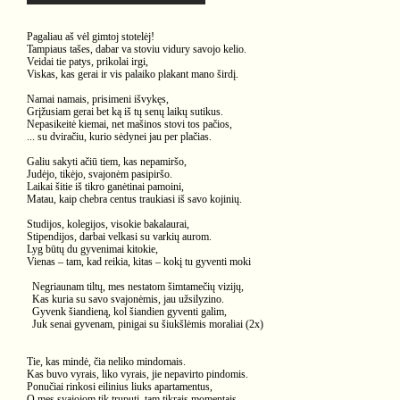
Pagaliau aš vėl gimtoj stotelėj!
Tampiaus tašes, dabar va stoviu vidury savojo kelio.
Veidai tie patys, prikolai irgi,
Viskas, kas gerai ir vis palaiko plakant mano širdį.
Namai namais, prisimeni išvykęs,
Grįžusiam gerai bet ką iš tų senų laikų sutikus.
Nepasikeitė kiemai, net mašinos stovi tos pačios,
... su dviračiu, kurio sėdynei jau per plačias.
Galiu sakyti ačiū tiem, kas nepamiršo,
Judėjo, tikėjo, svajonėm pasipiršo.
Laikai šitie iš tikro ganėtinai pamoini,
Matau, kaip chebra centus traukiasi iš savo kojinių.
Studijos, kolegijos, visokie bakalaurai,
Stipendijos, darbai velkasi su varkių aurom.
Lyg būtų du gyvenimai kitokie,
Vienas – tam, kad reikia, kitas – kokį tu gyventi moki
Negriaunam tiltų, mes nestatom šimtamečių vizijų,
Kas kuria su savo svajonėmis, jau užsilyzino.
Gyvenk šiandieną, kol šiandien gyventi galim,
Juk senai gyvenam, pinigai su šiukšlėmis moraliai (2x)
Tie, kas mindė, čia neliko mindomais.
Kas buvo vyrais, liko vyrais, jie nepavirto pindomis.
Ponučiai rinkosi eilinius liuks apartamentus,
O mes svajojom tik truputį, tam tikrais momentais.