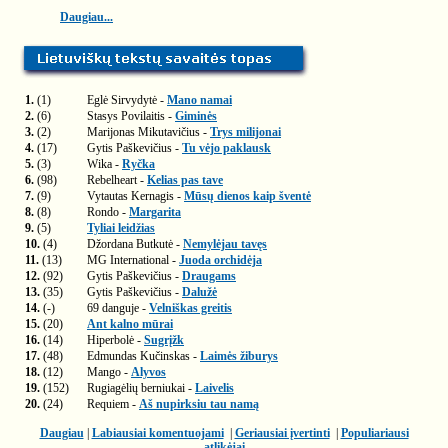
Daugiau...
1.
(1)
Eglė Sirvydytė -
Mano namai
2.
(6)
Stasys Povilaitis -
Giminės
3.
(2)
Marijonas Mikutavičius -
Trys milijonai
4.
(17)
Gytis Paškevičius -
Tu vėjo paklausk
5.
(3)
Wika -
Ryčka
6.
(98)
Rebelheart -
Kelias pas tave
7.
(9)
Vytautas Kernagis -
Mūsų dienos kaip šventė
8.
(8)
Rondo -
Margarita
9.
(5)
Tyliai leidžias
10.
(4)
Džordana Butkutė -
Nemylėjau tavęs
11.
(13)
MG International -
Juoda orchidėja
12.
(92)
Gytis Paškevičius -
Draugams
13.
(35)
Gytis Paškevičius -
Dalužė
14.
(-)
69 danguje -
Velniškas greitis
15.
(20)
Ant kalno mūrai
16.
(14)
Hiperbolė -
Sugrįžk
17.
(48)
Edmundas Kučinskas -
Laimės žiburys
18.
(12)
Mango -
Alyvos
19.
(152)
Rugiagėlių berniukai -
Laivelis
20.
(24)
Requiem -
Aš nupirksiu tau namą
Daugiau
|
Labiausiai komentuojami
|
Geriausiai įvertinti
|
Populiariausi
atlikėjai