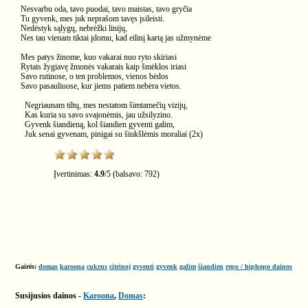
Nesvarbu oda, tavo puodai, tavo maistas, tavo gryčia
Tu gyvenk, mes juk neprašom tavęs įsileisti.
Nedėstyk sąlygų, nebrėžki linijų,
Nes tau vienam tiktai įdomu, kad eilinį kartą jas užmynėme
Mes patys žinome, kuo vakarai nuo ryto skiriasi
Rytais žygiavę žmonės vakarais kaip šmėklos iriasi
Savo rutinose, o ten problemos, vienos bėdos
Savo pasauliuose, kur jiems patiem nebėra vietos.
Negriaunam tiltų, mes nestatom šimtamečių vizijų,
Kas kuria su savo svajonėmis, jau užsilyzino.
Gyvenk šiandieną, kol šiandien gyventi galim,
Juk senai gyvenam, pinigai su šiukšlėmis moraliai (2x)
Įvertinimas:
4.9
/
5
(balsavo:
792
)
Gairės:
domas
karoona
cukrus
citrinoj
gyventi
gyvenk
galim
šiandien
repo / hiphopo dainos
Susijusios dainos -
Karoona
,
Domas
: