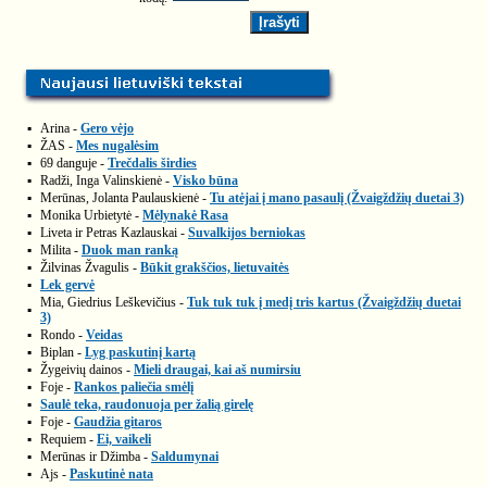
▪
Arina -
Gero vėjo
▪
ŽAS -
Mes nugalėsim
▪
69 danguje -
Trečdalis širdies
▪
Radži, Inga Valinskienė -
Visko būna
▪
Merūnas, Jolanta Paulauskienė -
Tu atėjai į mano pasaulį (Žvaigždžių duetai 3)
▪
Monika Urbietytė -
Mėlynakė Rasa
▪
Liveta ir Petras Kazlauskai -
Suvalkijos berniokas
▪
Milita -
Duok man ranką
▪
Žilvinas Žvagulis -
Būkit grakščios, lietuvaitės
▪
Lek gervė
Mia, Giedrius Leškevičius -
Tuk tuk tuk į medį tris kartus (Žvaigždžių duetai
▪
3)
▪
Rondo -
Veidas
▪
Biplan -
Lyg paskutinį kartą
▪
Žygeivių dainos -
Mieli draugai, kai aš numirsiu
▪
Foje -
Rankos paliečia smėlį
▪
Saulė teka, raudonuoja per žalią girelę
▪
Foje -
Gaudžia gitaros
▪
Requiem -
Ei, vaikeli
▪
Merūnas ir Džimba -
Saldumynai
▪
Ajs -
Paskutinė nata