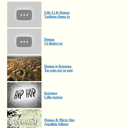
Edis Li & Domas
Vadinau dama ją
Domas
Už liūdesį aš
Domas ir Karoona
Tas pats per tą patį
Karoona
Lėlių teatras
Domas & Micro One
Atgalinis bilietas