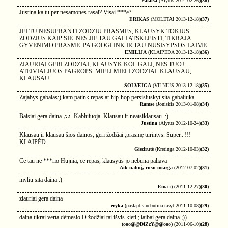
Pataisa
(Alytus 2014-02-26)
(38)
Justina ka tu per nesamones rasai? Visai ***e?
ERIKAS
(MOLETAI 2013-12-18)
(37)
JEI TU NESUPRANTI ZODZIU PRASMES, KLAUSYK TOKIUS
ZODZIUS KAIP SIE. NES JIE TAU GALI ATSKLEISTI, TIKRAJA
GYVENIMO PRASME. PA GOOGLINK IR TAU NUSISYPSOS LAIME
EMILIJA
(KLAIPEDA 2013-12-18)
(36)
ZIAURIAI GERI ZODZIAI, KLAUSYK KOL GALI, NES TUOJ
ATEIVIAI JUOS PAGROPS. MIELI MIELI ZODZIAI. KLAUSAU,
KLAUSAU
SOLVEIGA
(VILNIUS 2013-12-18)
(35)
Zajabys gabalas:) kam patink repas ar hip-hop persisiuskyt sita gabaliuka
Ramse
(Joniskis 2013-01-08)
(34)
Baisiai gera daina ♫♪. Kabluiuoja. Klausau ir neatsiklausau. :)
Justina
(Alytus 2012-10-24)
(33)
Klausau ir klausau šios dainos, geri žodžiai ,prasmę turintys. Super.. !!!
KLAIPĖD
Giedrutė
(Kretinga 2012-10-03)
(32)
Ce tau ne ***rio Hujnia, ce repas, klausytis jo nebuna paliava
Aik nahuj, rusu miarga
(2012-07-02)
(31)
myliu sita daina :)
Ema :)
(2011-12-27)
(30)
ziauriai gera daina
eryka
(paslaptis,nebutina rasyt 2011-10-08)
(29)
daina tikrai verta dėmesio O žodžiai tai išvis kieti ; laibai gera daina ;))
(ooo@@DiZzY@@ooo)
(2011-06-10)
(28)