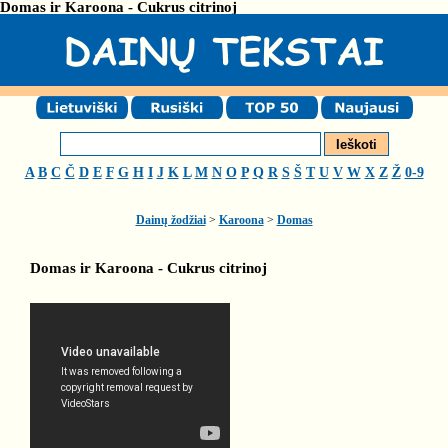
Domas ir Karoona - Cukrus citrinoj
A
B
C
Č
D
E
F
G
H
I
J
K
L
M
N
O
P
Q
R
S
Š
T
U
V
W
X
Z
Ž
0-9
Dainų žodžiai
>
Karoona
>
Domas
Domas ir Karoona - Cukrus citrinoj