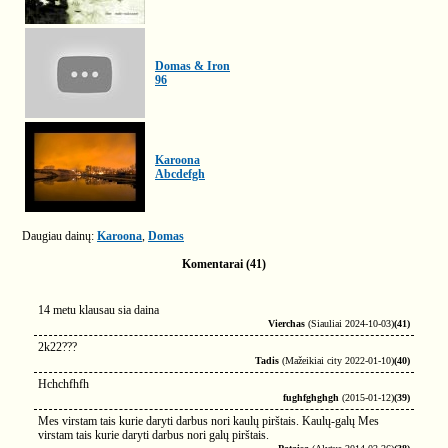
Domas & Iron
96
Karoona
Abcdefgh
Daugiau dainų:
Karoona
,
Domas
Komentarai (41)
14 metu klausau sia daina
Vierchas
(Siauliai 2024-10-03)
(41)
2k22???
Tadis
(Mažeikiai city 2022-01-10)
(40)
Hchchfhfh
fughfghghgh
(2015-01-12)
(39)
Mes virstam tais kurie daryti darbus nori kaulų pirštais. Kaulų-galų Mes
virstam tais kurie daryti darbus nori galų pirštais.