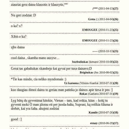
ziauriai gera daina klausttis ir klausytis;**
;***
(2011-04-13)
(27)
Nu geri zodziai :D
Greta
(:) 2011-04-04)
(26)
o ka? x?
EMOUGEE
(2010-11-23)
(25)
Xibit-o ka?
EMOUGEE
(2010-11-23)
(24)
zjbs daina
------
(2010-10-13)
(23)
cool daina , skamba mano ausyse...
burbuliukas
(kernave 2010-10-08)
(22)
Gerai tas gabaliukas skambejo kai gyvai per tusa dainavo;D
Brigitukas
(Jns 2010-08-02)
(21)
*Tie kas mindo, cia neliko myndomais :)
Uz karoona
(Vilnius-Siauliai 2010-07-31)
(20)
kuo daugiau dimoi dainu to geriau man patinka jo dainos apie tiesa ir pns :]
Rokas
(Garliava 2010-07-31)
(19)
Lyg būtų du gyvenimai kitokie, Vienas – tam, kad reikia, kitas – kokį tu
gyventi moki O man įdomu eit per juoda-balta, Suprast, ką reiškia šiluma ir
drebėt, kai yra šalta. ahujeni zodziai
Kamile
(2010-07-26)
(18)
good : ]
extazy
(2010-06-29)
(17)