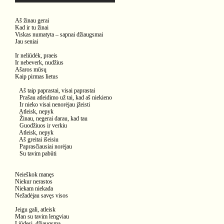
Aš žinau gerai
Kad ir tu žinai
Viskas numatyta – sapnai džiaugsmai
Jau seniai
Ir neliūdėk, praeis
Ir nebeverk, nudžius
Ašaros mūsų
Kaip pirmas lietus
Aš taip paprastai, visai paprastai
Prašau atleidimo už tai, kad aš niekieno
Ir nieko visai nenorėjau įžeisti
Atleisk, nepyk
Žinau, negerai darau, kad tau
Guodžiuos ir verkiu
Atleisk, nepyk
Aš greitai išeisiu
Paprasčiausiai norėjau
Su tavim pabūti
Neieškok manęs
Niekur nerastos
Niekam niekada
Nežadėjau savęs visos
Jeigu gali, atleisk
Man su tavim lengviau
Liūdesį, džiaugsmą