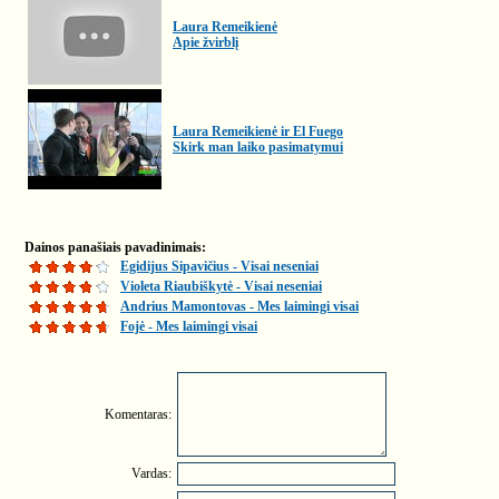
Laura Remeikienė
Apie žvirblį
Laura Remeikienė ir El Fuego
Skirk man laiko pasimatymui
Dainos panašiais pavadinimais:
Egidijus Sipavičius - Visai neseniai
Violeta Riaubiškytė - Visai neseniai
Andrius Mamontovas - Mes laimingi visai
Fojė - Mes laimingi visai
Komentaras:
Vardas: