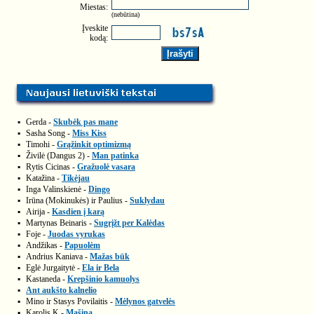
Miestas:
(nebūtina)
Įveskite
kodą:
▪
Gerda -
Skubėk pas mane
▪
Sasha Song -
Miss Kiss
▪
Timohi -
Grąžinkit optimizmą
▪
Živilė (Dangus 2) -
Man patinka
▪
Rytis Cicinas -
Gražuolė vasara
▪
Katažina -
Tikėjau
▪
Inga Valinskienė -
Dingo
▪
Irūna (Mokinukės) ir Paulius -
Suklydau
▪
Airija -
Kasdien į karą
▪
Martynas Beinaris -
Sugrįžt per Kalėdas
▪
Foje -
Juodas vyrukas
▪
Andžikas -
Papuolėm
▪
Andrius Kaniava -
Mažas būk
▪
Eglė Jurgaitytė -
Ela ir Bela
▪
Kastaneda -
Krepšinio kamuolys
▪
Ant aukšto kalnelio
▪
Mino ir Stasys Povilaitis -
Mėlynos gatvelės
▪
Karolis K -
Mašina