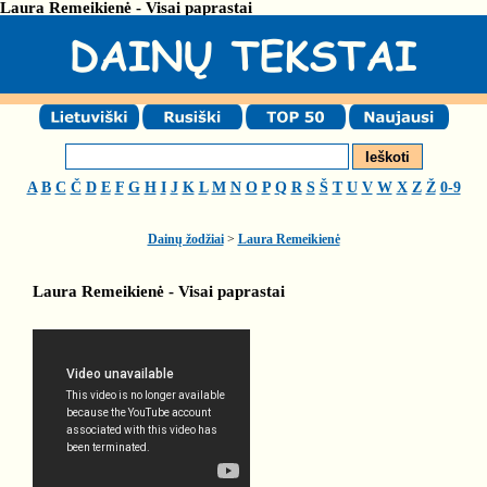
Laura Remeikienė - Visai paprastai
A
B
C
Č
D
E
F
G
H
I
J
K
L
M
N
O
P
Q
R
S
Š
T
U
V
W
X
Z
Ž
0-9
Dainų žodžiai
>
Laura Remeikienė
Laura Remeikienė - Visai paprastai