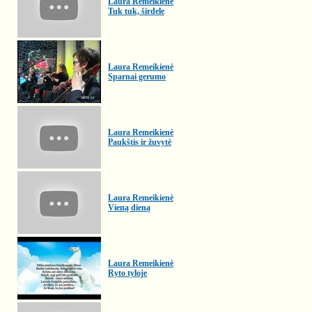
Laura Remeikienė
Tuk tuk, širdele
Laura Remeikienė
Sparnai gerumo
Laura Remeikienė
Paukštis ir žuvytė
Laura Remeikienė
Vieną dieną
Laura Remeikienė
Ryto tyloje