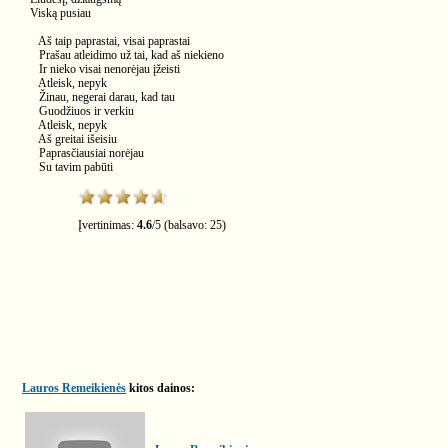
Viską pusiau
Aš taip paprastai, visai paprastai
Prašau atleidimo už tai, kad aš niekieno
Ir nieko visai nenorėjau įžeisti
Atleisk, nepyk
Žinau, negerai darau, kad tau
Guodžiuos ir verkiu
Atleisk, nepyk
Aš greitai išeisiu
Paprasčiausiai norėjau
Su tavim pabūti
Įvertinimas:
4.6
/
5
(balsavo:
25
)
Lauros Remeikienės
kitos dainos: