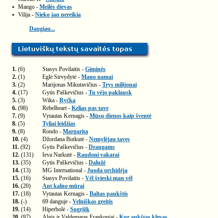
▪
Mango -
Meilės dievas
▪
Vilija -
Nieko jau nereikia
Daugiau...
1.
(6)
Stasys Povilaitis -
Giminės
2.
(1)
Eglė Sirvydytė -
Mano namai
3.
(2)
Marijonas Mikutavičius -
Trys milijonai
4.
(17)
Gytis Paškevičius -
Tu vėjo paklausk
5.
(3)
Wika -
Ryčka
6.
(98)
Rebelheart -
Kelias pas tave
7.
(9)
Vytautas Kernagis -
Mūsų dienos kaip šventė
8.
(5)
Tyliai leidžias
9.
(8)
Rondo -
Margarita
10.
(4)
Džordana Butkutė -
Nemylėjau tavęs
11.
(92)
Gytis Paškevičius -
Draugams
12.
(131)
Ieva Narkutė -
Raudoni vakarai
13.
(35)
Gytis Paškevičius -
Dalužė
14.
(13)
MG International -
Juoda orchidėja
15.
(16)
Stasys Povilaitis -
Vėl švieski man vėl
16.
(20)
Ant kalno mūrai
17.
(18)
Vytautas Kernagis -
Baltas paukštis
18.
(-)
69 danguje -
Velniškas greitis
19.
(14)
Hiperbolė -
Sugrįžk
20.
(97)
Algis ir Valdemaras Frankoniai -
Kur aukštas klevas