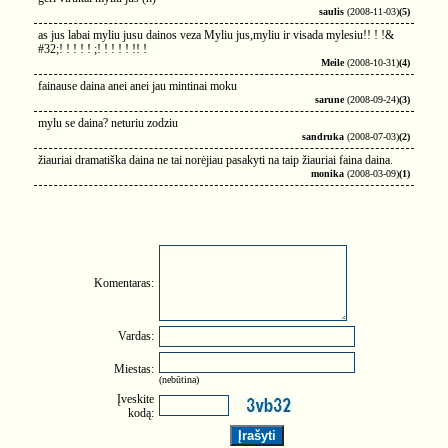
saulis
(2008-11-03)
(5)
as jus labai myliu jusu dainos veza Myliu jus,myliu ir visada mylesiu!! ! !&
#32;! ! ! ! ! ;! ! ! ! ! !! !
Meile
(2008-10-31)
(4)
fainause daina anei anei jau mintinai moku
sarune
(2008-09-24)
(3)
mylu se daina? neturiu zodziu
sandruka
(2008-07-03)
(2)
žiauriai dramatiška daina ne tai norėjiau pasakyti na taip žiauriai faina daina.
monika
(2008-03-09)
(1)
Komentaras:
Vardas:
Miestas:
(nebūtina)
Įveskite
kodą: