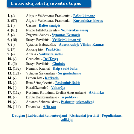
1.
(-)
Algis ir Valdemaras Frankoniai -
Pašauki mane
2.
(97)
Algis ir Valdemaras Frankoniai -
Kur aukštas klevas
3.
(-)
Casino -
Baltos snaigės
4.
(61)
Nijolė Tallat-Kelpšaitė -
Ne, nereikia ašarų
5.
(-)
Žygeivių dainos -
Vytautas Kernagis
6.
(16)
Stasys Povilaitis -
Vėl švieski man vėl
7.
(-)
Vytautas Babravičius -
Autostradoje Vilnius-Kaunas
8.
(7)
Aktorių trio -
Paukščiai
9.
(-)
Anžela -
Vaikystės sodai
10.
(-)
Grupiokai -
Dėl Tavęs
11.
(6)
Stasys Povilaitis -
Giminės
12.
(132)
Nemuno Krantai -
Kaip saulė balta
13.
(121)
Vytautas Šiškauskas -
Su gimtadieniu
14.
(-)
Lemon Joy -
Kažkada
15.
(-)
Rūta Ščiogolevaitė -
Paskutinis šokis
16.
(-)
Karališka erdvė -
Vakarėja
17.
(112)
Ruslanas Kirilkinas, Evelina Anusauskaitė -
Akimirka
18.
(-)
Birutė Dambrauskaitė -
Tu patikėki
19.
(-)
Antanas Šabaniauskas -
Paskutinį sekmadienį
20.
(114)
Dinamika -
Ačiū tau
Daugiau
|
Labiausiai komentuojami
|
Geriausiai įvertinti
|
Populiariausi
atlikėjai