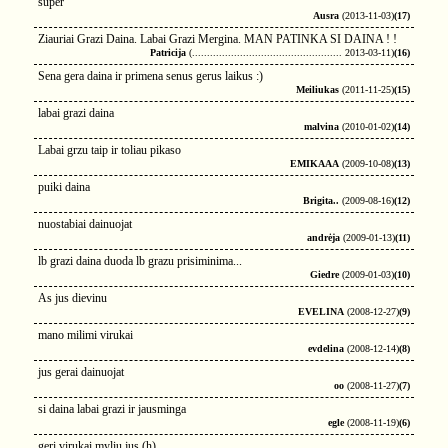
super
Ausra
(2013-11-03)
(17)
Ziauriai Grazi Daina. Labai Grazi Mergina. MAN PATINKA SI DAINA ! !
Patricija
(.................................................. 2013-03-11)
(16)
Sena gera daina ir primena senus gerus laikus :)
Meiliukas
(2011-11-25)
(15)
labai grazi daina
malvina
(2010-01-02)
(14)
Labai grzu taip ir toliau pikaso
EMIKAAA
(2009-10-08)
(13)
puiki daina
Brigita..
(2009-08-16)
(12)
nuostabiai dainuojat
andrėja
(2009-01-13)
(11)
lb grazi daina duoda lb grazu prisiminima...
Giedre
(2009-01-03)
(10)
As jus dievinu
EVELINA
(2008-12-27)
(9)
mano milimi virukai
evdelina
(2008-12-14)
(8)
jus gerai dainuojat
oo
(2008-11-27)
(7)
si daina labai grazi ir jausminga
egle
(2008-11-19)
(6)
geri virukai myliu jus (h)