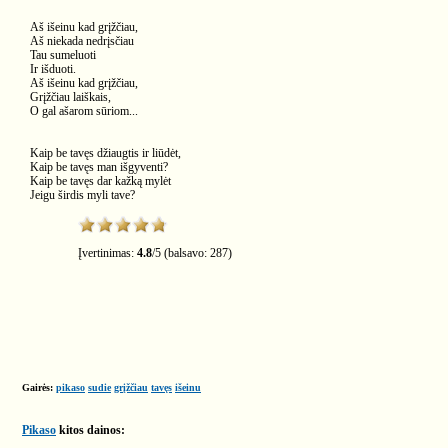
Aš išeinu kad grįžčiau,
Aš niekada nedrįsčiau
Tau sumeluoti
Ir išduoti.
Aš išeinu kad grįžčiau,
Grįžčiau laiškais,
O gal ašarom sūriom...
Kaip be tavęs džiaugtis ir liūdėt,
Kaip be tavęs man išgyventi?
Kaip be tavęs dar kažką mylėt
Jeigu širdis myli tave?
Įvertinimas:
4.8
/
5
(balsavo:
287
)
Gairės:
pikaso
sudie
grįžčiau
tavęs
išeinu
Pikaso
kitos dainos: