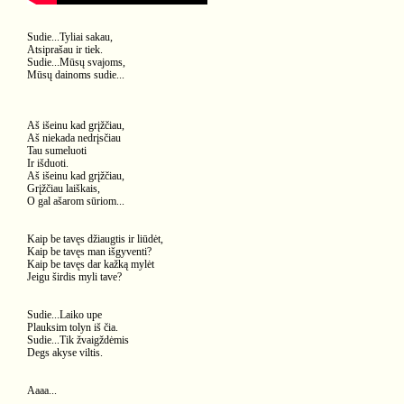
Sudie...Tyliai sakau,
Atsiprašau ir tiek.
Sudie...Mūsų svajoms,
Mūsų dainoms sudie...
Aš išeinu kad grįžčiau,
Aš niekada nedrįsčiau
Tau sumeluoti
Ir išduoti.
Aš išeinu kad grįžčiau,
Grįžčiau laiškais,
O gal ašarom sūriom...
Kaip be tavęs džiaugtis ir liūdėt,
Kaip be tavęs man išgyventi?
Kaip be tavęs dar kažką mylėt
Jeigu širdis myli tave?
Sudie...Laiko upe
Plauksim tolyn iš čia.
Sudie...Tik žvaigždėmis
Degs akyse viltis.
Aaaa...