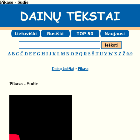
Pikaso - Sudie
A
B
C
Č
D
E
F
G
H
I
J
K
L
M
N
O
P
Q
R
S
Š
T
U
V
W
X
Z
Ž
0-9
Dainų žodžiai
>
Pikaso
Pikaso - Sudie