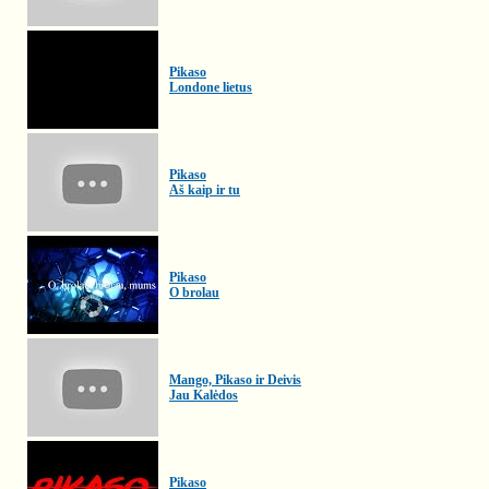
Pikaso
Londone lietus
Pikaso
Aš kaip ir tu
Pikaso
O brolau
Mango, Pikaso ir Deivis
Jau Kalėdos
Pikaso