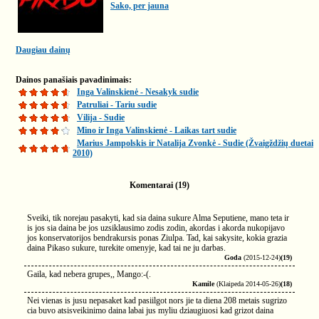
Sako, per jauna
Daugiau dainų
Dainos panašiais pavadinimais:
Inga Valinskienė - Nesakyk sudie
Patruliai - Tariu sudie
Vilija - Sudie
Mino ir Inga Valinskienė - Laikas tart sudie
Marius Jampolskis ir Natalija Zvonkė - Sudie (Žvaigždžių duetai
2010)
Komentarai (19)
Sveiki, tik norejau pasakyti, kad sia daina sukure Alma Seputiene, mano teta ir
is jos sia daina be jos uzsiklausimo zodis zodin, akordas i akorda nukopijavo
jos konservatorijos bendrakursis ponas Ziulpa. Tad, kai sakysite, kokia grazia
daina Pikaso sukure, turekite omenyje, kad tai ne ju darbas.
Goda
(2015-12-24)
(19)
Gaila, kad nebera grupes,, Mango:-(.
Kamile
(Klaipeda 2014-05-26)
(18)
Nei vienas is jusu nepasaket kad pasiilgot nors jie ta diena 208 metais sugrizo
cia buvo atsisveikinimo daina labai jus myliu dziaugiuosi kad grizot daina