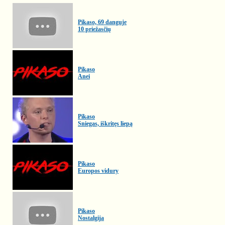
Pikaso, 69 danguje
10 priežasčių
Pikaso
Anei
Pikaso
Sniegas, iškritęs liepą
Pikaso
Europos vidury
Pikaso
Nostalgija