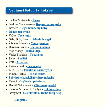
▪
Saulius Mykolaitis -
Žiema
▪
Andrius Mamontovas -
Rugpjūčio žvaigždės
▪
Berneen -
Grįžk namo, my baby
▪
Oi, kas ten pyška
▪
ViQte -
Tavo kūnu
▪
Gabi, Dblz, Lanexs -
Mintimis atgal
▪
Žilvinas Žvagulis -
Mano jausmai
▪
Deividas Bastys -
Kai tavęs nebėra
▪
Mad Money -
Tobula idėja
▪
Valdas Karklelis -
Tu žavinga
▪
Ewex -
Žodžiai
▪
Rūlė -
Au-au-au
▪
Lukas ir Goda -
Pas mergas
▪
K.U.R.V.A -
Ištrūkti iš kasdienybės
▪
In Lite, Atlanta -
Tuščios raidės
▪
Sušvilpino kazokėliai vidury naktelių
▪
Timohi -
Grąžinkit optimizmą
▪
Danutė Neimontaitė -
Vėjas man pasakė
▪
Shermiz & Simou ft. Saulytė -
Stiklinės akys
▪
Nasty Shit -
Nes tik velniai težino tikrą tiesą
Daugiau...