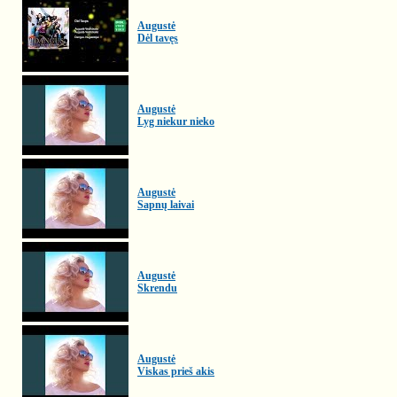
Augustė
Dėl tavęs
Augustė
Lyg niekur nieko
Augustė
Sapnų laivai
Augustė
Skrendu
Augustė
Viskas prieš akis