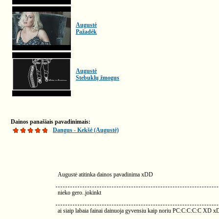
Augustė
Pažadėk
Augustė
Stebuklų žmogus
Dainos panašiais pavadinimais:
Dangus - Kekšė (Augustė)
Augustė atitinka dainos pavadinima xDD
nieko gero..jokinkt
ai siaip labaia fainai dainuoja gyvensiu kaip noriu PC:C:C:C:C XD x