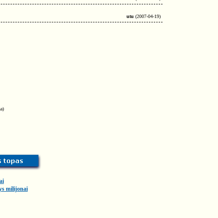
utu
(2007-04-19)
a)
ai
ys milijonai