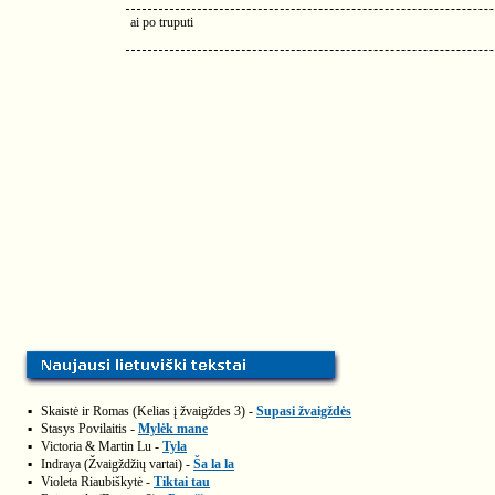
ai po truputi
▪
Skaistė ir Romas (Kelias į žvaigždes 3) -
Supasi žvaigždės
▪
Stasys Povilaitis -
Mylėk mane
▪
Victoria & Martin Lu -
Tyla
▪
Indraya (Žvaigždžių vartai) -
Ša la la
▪
Violeta Riaubiškytė -
Tiktai tau