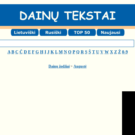
A
B
C
Č
D
E
F
G
H
I
J
K
L
M
N
O
P
Q
R
S
Š
T
U
V
W
X
Z
Ž
0-9
Dainų žodžiai
>
Augustė