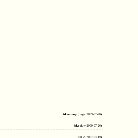
tikrai taip
(finger 2009-07-26)
joke
(krw 2009-07-26)
utu 2
(2007-04-19)