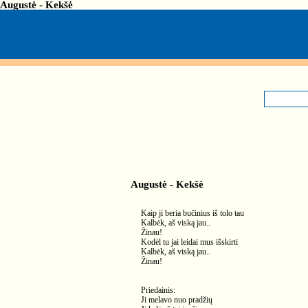
Augustė - Kekšė
Augustė - Kekšė
Kaip ji beria bučinius iš tolo tau
Kalbėk, aš viską jau..
Žinau!
Kodėl tu jai leidai mus išskirti
Kalbėk, aš viską jau..
Žinau!
Priedainis:
Ji melavo nuo pradžių