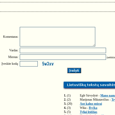
Komentaras:
Vardas:
Miestas:
(nebūtin
Įveskite kodą:
1.
(1)
Eglė Sirvydytė -
Mano nam
2.
(2)
Marijonas Mikutavičius -
Tr
3.
(20)
Ant kalno mūrai
4.
(3)
Wika -
Ryčka
5.
(5)
Tyliai leidžias