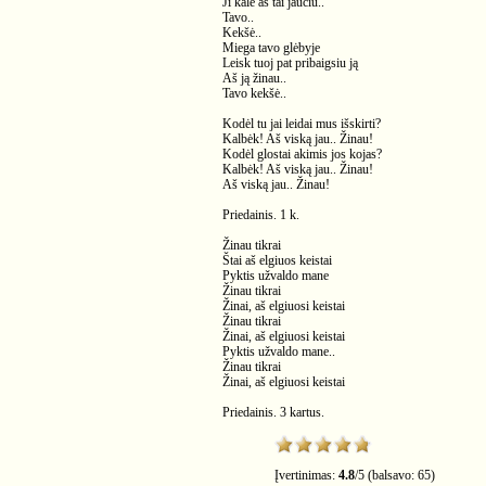
Ji kalė aš tai jaučiu..
Tavo..
Kekšė..
Miega tavo glėbyje
Leisk tuoj pat pribaigsiu ją
Aš ją žinau..
Tavo kekšė..
Kodėl tu jai leidai mus išskirti?
Kalbėk! Aš viską jau.. Žinau!
Kodėl glostai akimis jos kojas?
Kalbėk! Aš viską jau.. Žinau!
Aš viską jau.. Žinau!
Priedainis. 1 k.
Žinau tikrai
Štai aš elgiuos keistai
Pyktis užvaldo mane
Žinau tikrai
Žinai, aš elgiuosi keistai
Žinau tikrai
Žinai, aš elgiuosi keistai
Pyktis užvaldo mane..
Žinau tikrai
Žinai, aš elgiuosi keistai
Priedainis. 3 kartus.
Įvertinimas:
4.8
/
5
(balsavo:
65
)