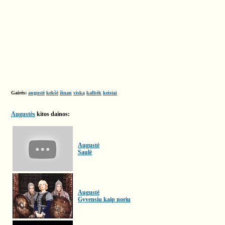
Gairės:
augustė
kekšė
žinau
viską
kalbėk
keistai
Augustės
kitos dainos:
Augustė
Saulė
Augustė
Gyvensiu kaip noriu