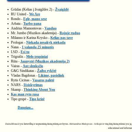
▪
Grūdas (Kelias į žvaigždes 2) -
Žvaigždė
▪
RU United -
We Are
▪
Rondo -
Egle, mano sese
▪
Arbata -
Turbo pana
▪
Andrius Mamontovas -
Vanduo
▪
Mr. Jumbo (Muzikos akademija) -
Rojuje ruduo
▪
Milanno ir Karina Krysko -
Kelias pas tave
▪
Prologas -
Niekada nesakyk niekada
▪
Natas -
1 valanda 25 minutės
▪
LSD -
Esi tu
▪
Trigrašis -
Melo trupiniai
▪
Rūta -
Jaunystė (Muzikos akademija 2)
▪
Vairas -
Ant slenksčio
▪
G&G Sindikatas -
Žaibo rykštė
▪
Vladas Bagdonas -
Likime, pasislink
▪
Rytis Cicinas -
Vasaros paletė
▪
NARS -
Išsiskyrimas
▪
Skamp -
Thinking About You
▪
Kas man ryto rasa
▪
Tipo grupė -
Tipo krizė
Daugiau...
DainuTekstai.lt
yra lietuviškų ir tarptautinių dainų tekstų archyvas.
Aleksandras Makejevas - Ieškojai
ir visų kitų dainų tekstai yra 
educational and informat