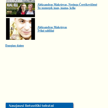
Aleksandras Makejevas, Neringa Čereškevičienė
Tu numegzk man, mama, kelią
Aleksandras Makejevas
Tyliai saldžiai
Daugiau dainų