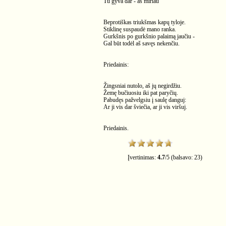
Tu gyva dar - aš miriau
Beprotiškas triukšmas kapų tyloje.
Stiklinę suspaudė mano ranka.
Gurkšnis po gurkšnio palaimą jaučiu -
Gal būt todėl aš savęs nekenčiu.
Priedainis:
Žingsniai nutolo, aš jų negirdžiu.
Žemę bučiuosiu iki pat paryčių.
Pabudęs pažvelgsiu į saulę danguj:
Ar ji vis dar šviečia, ar ji vis viršuj.
Priedainis.
Įvertinimas:
4.7
/
5
(balsavo:
23
)