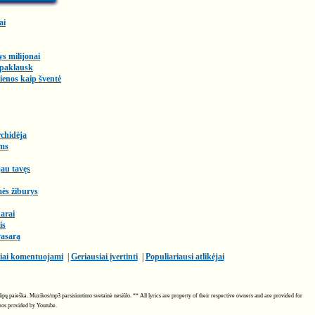
ai
ys milijonai
 paklausk
enos kaip šventė
chidėja
ms
au tavęs
ės žiburys
arai
is
vasarą
iai komentuojami
|
Geriausiai įvertinti
|
Populiariausi atlikėjai
 klipų paieška. Muzikos/mp3 parsisiuntimo svetainė nesiūlo. ** All lyrics are property of their respective owners and are provided for
deos provided by Youtube.