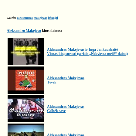
Gairės:
aleksandras
makejevas
ieškojai
Aleksandro Makejevo
kitos dainos:
Aleksandras Makejevas ir Inga Jankauskaitė
Vienas kitą surasti (serialo „Nekviesta meilė“ daina)
Aleksandras Makejevas
Tėveli
Aleksandras Makejevas
Gelbėk save
Aleksandras Makejevas