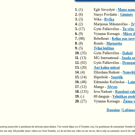
1.
(1)
Eglė Sirvydytė -
Mano nam
2.
(6)
Stasys Povilaitis -
Giminės
3.
(3)
Wika -
Ryčka
4.
(2)
Marijonas Mikutavičius -
Tr
5.
(17)
Gytis Paškevičius -
Tu vėjo
6.
(9)
Vytautas Kernagis -
Mūsų di
7.
(98)
Rebelheart -
Kelias pas tave
8.
(8)
Rondo -
Margarita
9.
(5)
Tyliai leidžias
10.
(35)
Gytis Paškevičius -
Dalužė
11.
(13)
MG International -
Juoda or
12.
(92)
Gytis Paškevičius -
Drauga
13.
(20)
Ant kalno mūrai
14.
(4)
Džordana Butkutė -
Nemylėj
15.
(14)
Hiperbolė -
Sugrįžk
16.
(48)
Edmundas Kučinskas -
Laim
17.
(12)
Mango -
Alyvos
18.
(131)
Ieva Narkutė -
Raudoni vak
19.
(-)
69 danguje -
Velniškas greit
20.
(27)
Vytautas Kernagis -
Žiemą 
Daugiau
|
Labiaus
jų autorių nuosavybė ir pateikiami tik informaciniais tikslais. Visi vaizdo klipai yra iš Youtube.com, čia pateikiama tik automatinė Youtube
ive use only. All possible music videos are from Youtube, we do not host any video on our server, this is only an automatic search for vi