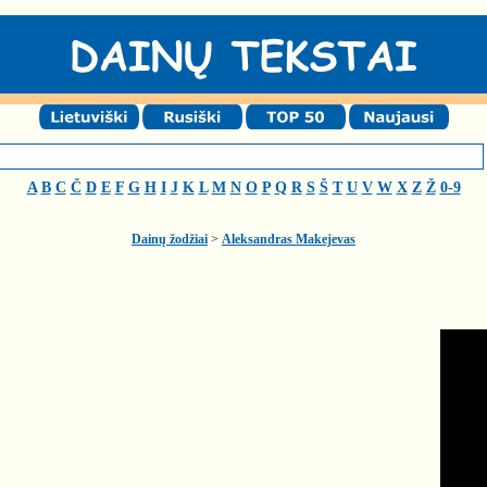
A
B
C
Č
D
E
F
G
H
I
J
K
L
M
N
O
P
Q
R
S
Š
T
U
V
W
X
Z
Ž
0-9
Dainų žodžiai
>
Aleksandras Makejevas