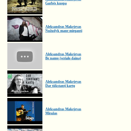
Garbės kuopa
Aleksandras Makejevas
Nužudyk mane miegantį
Aleksandras Makejevas
Be namų (serialo daina)
Aleksandras Makejevas
Dar tūkstantį kartų
Aleksandras Makejevas
Miražas