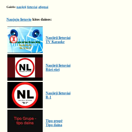
Gairės:
naujieji
lietuviai
afigenai
Naujųjų lietuvių
kitos dainos:
Naujieji lietuviai
TV Karaoke
Naujieji lietuviai
Rūri rūri
Naujieji lietuviai
R-1
Tipo grupė
Tipo daina