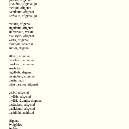
griaužtis, afigenai, jo
meluoti, afigenai
pataikauti, afigenai
kerštauti, afigenai, jo
melstis, afigenai
atgailauti, afigenai
sielvartauti, verkti
pjaustytis, afigenai
kartis, afigenai
nuodytis, afigenai
žudyti, afigenai
atleisti, afigenai
nebeteisti, afigenai
pasikeisti, afigenai
susitaikyti
išgelbėti, afigenai
išsigelbėti, afigenai
pasitarnauti
ištiesti ranką, afigenai
gerbti, afigenai
mylėtis, afigenai
mylėti, rūpintis, afigenai
pasiaukoti, afigenai
pasikliauti, afigenai
pasitikėti, atsiduoti
afigenai
žvaigždės
žvakės