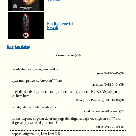
Naujieji lietuviai
Neverk
Daugiau dainų
Komentarai (20)
gerulė daina,afigenai,man patiko
greta
(2013-04-15)
(20)
pyze man patiko ku buvo su***ino
aurimas
(2012-04-04)
(19)
...leistis, šaudytis, afigenai ratai, afigenai amfa, afigenai KOKSAS, afigenai,
jo, hera hera...
Misa
(Saint-Perersburg 2011-10-10)
(18)
per ilga daina ir labai atsibodus
kristute
(kaunas 2011-04-27)
(17)
viskas užpiso, afigenai ;D arba (vagystė, afigenai pagavo, afigenai su***ino,
afigenai, jo) va ce tai geruma :D
robiz
(2011-01-30)
(16)
popsas, afigenai, jo, hera hera XD