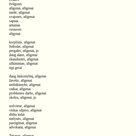
žvilgsnis
afigenai, afigenai
meilė, afigenai
svajonės, afigenai
sapnai
artumas
vestuvės
afigenai
krepšinis, afigenai
futbolas, afigenai
pergalės, afigenai, jo
daug alaus, afigenai
skanduotės, afigenai
užkimimas, afigenai
irgi gerai
daug linksmybių, afigenai
žavėtis, afigenai
neištikimybė, afigenai
vaikai, afigenai
problemos darbe, afigenai
skolos, afigenai, jo
uošvienė, afigenai
viskas užpiso, afigenai
dūžta indai
mėlynės, afigenai
pareigūnai, afigenai
advokatai, afigenai
Teismas, afigenai