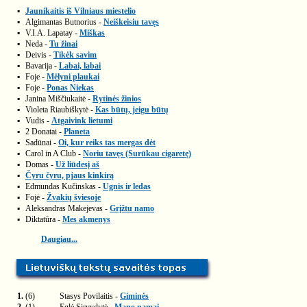
▪
Jaunikaitis iš Vilniaus miestelio
▪
Algimantas Butnorius -
Neiškeisiu tavęs
▪
V.I.A. Lapatay -
Miškas
▪
Neda -
Tu žinai
▪
Deivis -
Tikėk savim
▪
Bavarija -
Labai, labai
▪
Foje -
Mėlyni plaukai
▪
Foje -
Ponas Niekas
▪
Janina Miščiukaitė -
Rytinės žinios
▪
Violeta Riaubiškytė -
Kas būtų, jeigu būtų
▪
Vudis -
Atgaivink lietumi
▪
2 Donatai -
Planeta
▪
Sadūnai -
Oi, kur reiks tas mergas dėt
▪
Carol in A Club -
Noriu tavęs (Surūkau cigaretę)
▪
Domas -
Už liūdesį aš
▪
Čyru čyru, pjaus kinkirą
▪
Edmundas Kučinskas -
Ugnis ir ledas
▪
Fojė -
Žvakių šviesoje
▪
Aleksandras Makejevas -
Grįžtu namo
▪
Diktatūra -
Mes akmenys
Daugiau...
1.
(6)
Stasys Povilaitis -
Giminės