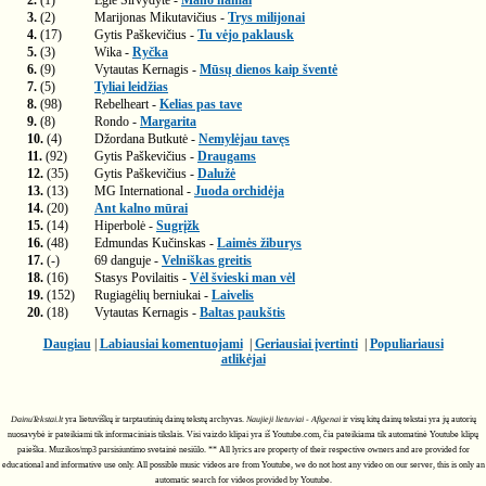
2.
(1)
Eglė Sirvydytė -
Mano namai
3.
(2)
Marijonas Mikutavičius -
Trys milijonai
4.
(17)
Gytis Paškevičius -
Tu vėjo paklausk
5.
(3)
Wika -
Ryčka
6.
(9)
Vytautas Kernagis -
Mūsų dienos kaip šventė
7.
(5)
Tyliai leidžias
8.
(98)
Rebelheart -
Kelias pas tave
9.
(8)
Rondo -
Margarita
10.
(4)
Džordana Butkutė -
Nemylėjau tavęs
11.
(92)
Gytis Paškevičius -
Draugams
12.
(35)
Gytis Paškevičius -
Dalužė
13.
(13)
MG International -
Juoda orchidėja
14.
(20)
Ant kalno mūrai
15.
(14)
Hiperbolė -
Sugrįžk
16.
(48)
Edmundas Kučinskas -
Laimės žiburys
17.
(-)
69 danguje -
Velniškas greitis
18.
(16)
Stasys Povilaitis -
Vėl švieski man vėl
19.
(152)
Rugiagėlių berniukai -
Laivelis
20.
(18)
Vytautas Kernagis -
Baltas paukštis
Daugiau
|
Labiausiai komentuojami
|
Geriausiai įvertinti
|
Populiariausi
atlikėjai
DainuTekstai.lt
yra lietuviškų ir tarptautinių dainų tekstų archyvas.
Naujieji lietuviai - Afigenai
ir visų kitų dainų tekstai yra jų autorių
nuosavybė ir pateikiami tik informaciniais tikslais. Visi vaizdo klipai yra iš Youtube.com, čia pateikiama tik automatinė Youtube klipų
paieška. Muzikos/mp3 parsisiuntimo svetainė nesiūlo. ** All lyrics are property of their respective owners and are provided for
educational and informative use only. All possible music videos are from Youtube, we do not host any video on our server, this is only an
automatic search for videos provided by Youtube.