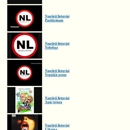
Naujieji lietuviai
Pasitūsinam
Naujieji lietuviai
Nebebus
Naujieji lietuviai
Nepiskit proto
Naujieji lietuviai
Apie (n)orą
Naujieji lietuviai
Užknisa