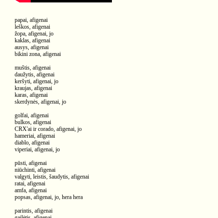
papai, afigenai
leškos, afigenai
žopa, afigenai, jo
kaklas, afigenai
ausys, afigenai
bikini zona, afigenai
muštis, afigenai
daužytis, afigenai
keršyti, afigenai, jo
kraujas, afigenai
karas, afigenai
skerdynės, afigenai, jo
golfai, afigenai
bulkos, afigenai
CRX'ai ir corado, afigenai, jo
hameriai, afigenai
diablo, afigenai
viperiai, afigenai, jo
pūsti, afigenai
niūchinti, afigenai
valgyti, leistis, šaudytis, afigenai
ratai, afigenai
amfa, afigenai
popsas, afigenai, jo, hera hera
parintis, afigenai
gailėtis, afigenai