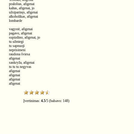
praloštas, afigenai
kaltas, afigenai, jo
užsiparinęs, afigenai
alkoholikas, afigenai
lombarde
vagystė, afigenai
pagavo, afigenai
supizdino, afigenai, jo
tu užmiegi
tu sapnuoji
neprisimeni
raudona šviesa
afigenai
sankryža, afigenai
tu tu tu negyvas
afigenai
afigenai
afigenai
afigenai
Įvertinimas:
4.5
/
5
(balsavo:
148
)