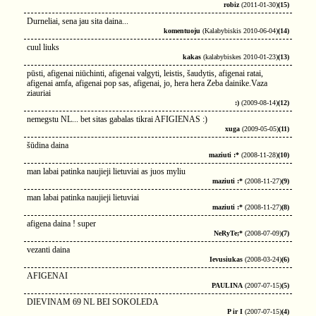
robiz
(2011-01-30)
(15)
Durneliai, sena jau sita daina...
komentuoju
(Kalabybiskis 2010-06-04)
(14)
cuul liuks
kakas
(kalabybiskes 2010-01-23)
(13)
pūsti, afigenai niūchinti, afigenai valgyti, leistis, šaudytis, afigenai ratai,
afigenai amfa, afigenai pop sas, afigenai, jo, hera hera Zeba dainike.Vaza
ziauriai
:)
(2009-08-14)
(12)
nemegstu NL... bet sitas gabalas tikrai AFIGIENAS :)
xuga
(2009-05-05)
(11)
šūdina daina
maziuti :*
(2008-11-28)
(10)
man labai patinka naujieji lietuviai as juos myliu
maziuti :*
(2008-11-27)
(9)
man labai patinka naujieji lietuviai
maziuti :*
(2008-11-27)
(8)
afigena daina ! super
NeRyTe;*
(2008-07-09)
(7)
vezanti daina
Ievusiukas
(2008-03-24)
(6)
AFIGENAI
PAULINA
(2007-07-15)
(5)
DIEVINAM 69 NL BEI SOKOLEDA
P ir I
(2007-07-15)
(4)