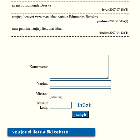
as myliu Edmonda Bzeska
ieva
(2007-07-15)
(3)
naujieji lietuvai veza man labai patinka Edmondas Bzeskas
paulina
(2007-07-15)
(2)
man patinka naujieji lietuviai labai
dovile
(2007-04-13)
(1)
Komentaras:
Vardas:
Miestas:
(nebūtina)
Įveskite
kodą: