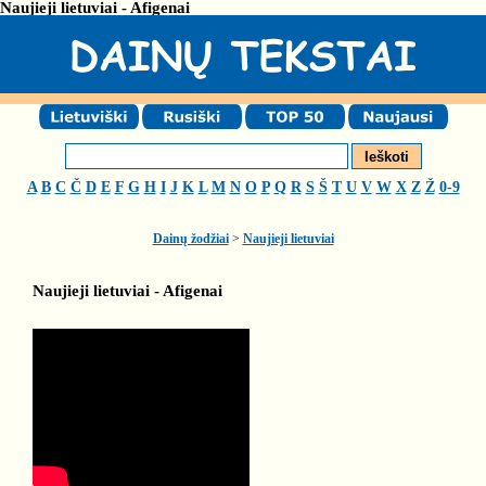
Naujieji lietuviai - Afigenai
A
B
C
Č
D
E
F
G
H
I
J
K
L
M
N
O
P
Q
R
S
Š
T
U
V
W
X
Z
Ž
0-9
Dainų žodžiai
>
Naujieji lietuviai
Naujieji lietuviai - Afigenai