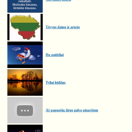
Tėvyne dainų ir artojų
Du gaideliai
Tyliai leidžias
Aš papuošiu žirgo galvą pinavijom