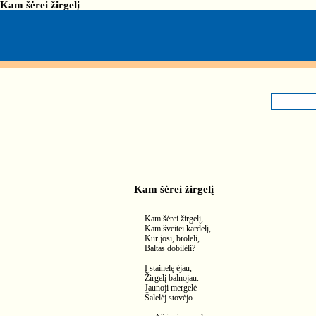
Kam šėrei žirgelį
Kam šėrei žirgelį
Kam šėrei žirgelį,
Kam šveitei kardelį,
Kur josi, broleli,
Baltas dobilėli?
Į stainelę ėjau,
Žirgelį balnojau.
Jaunoji mergelė
Šalelėj stovėjo.