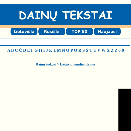
A
B
C
Č
D
E
F
G
H
I
J
K
L
M
N
O
P
Q
R
S
Š
T
U
V
W
X
Z
Ž
0-9
Dainų žodžiai
>
Lietuvių liaudies dainos