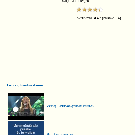
Kaip mano mergelė!
Įvertinimas:
4.4
/
5
(balsavo:
14
)
Lietuvių liaudies dainos
Žemėj Lietuvos ąžuolai žaliuos
Ant kalno mūrai