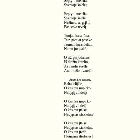
Septyni meteliai
Svečioje šalelėj.
Septyni meteliai
Svečioje šalelėj,
Nežinau, ar grįšiu
Pas savo tėvelį.
Tuojau karaliūnas
Taip garsiai pasakė
Jaunam kareivėliui,
Namo jot įsakė.
O aš, parjodamas
Iš didžio karelio,
Aš randu seselę
Ant didžio dvarelio.
— Seserėle mano,
Balta lelijėle,
O kas tau nupirko
Naująjį vindelį?
O kas tau nupirko
Naująjį vindelį,
O kas tau įtaisė
Naująsias stakleles?
O kas tau įtaisė
Naująsias stakleles,
O kas tau įrėdė
Plonąsias drobeles?