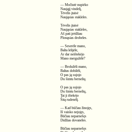
— Močiutė nupirko
Naująjį vindelį,
Tėvelis įtaisė
Naująsias stakleles.
Tėvelis įtaisė
Naująsias stakleles,
Aš pati įrėdžiau
Plonąsias drobeles.
— Seserėle mano,
Balta lelijėle,
Ar dar neištekėjo
Mano mergužėlė?
— Brolužėli mano,
Baltas dobilėli,
O pas ją sujojo
Du šimtu bernelių.
O pas ją sujojo
Du šimtu bernelių,
Tai ji ištekėjo
Šitą rudenėlį.
— Kad būčiau žinojęs,
Iš vaisko nejojęs,
Būčiau neparnešęs
Didžias dovanėles.
Būčiau neparnešęs