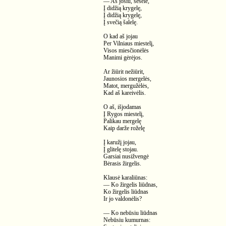
— Aš josiu, sesele,
Į didžią krygelę,
Į didžią krygelę,
Į svečią šalelę.
O kad aš jojau
Per Vilniaus miestelį,
Visos miesčionėlės
Manimi gėrėjos.
Ar žiūrit nežiūrit,
Jaunosios mergelės,
Matot, mergužėlės,
Kad aš kareivėlis.
O aš, išjodamas
Į Rygos miestelį,
Palikau mergelę
Kaip darže roželę
Į karužį jojau,
Į glitelę stojau.
Garsiai nusižvengė
Bėrasis žirgelis.
Klausė karaliūnas:
— Ko žirgelis liūdnas,
Ko žirgelis liūdnas
Ir jo valdonėlis?
— Ko nebūsiu liūdnas
Nebūsiu kumurnas: