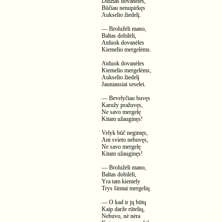
Didžias dovanėles,
Būčiau nenupirkęs
Aukselio žiedelį.
— Brolužėli mano,
Baltas dobilėli,
Atduok dovanėles
Kiemelio mergelėms.
Atduok dovanėles
Kiemelio mergelėms,
Aukselio žiedelį
Jauniausiai seselei.
— Bevelyčiau buvęs
Karužy pražuvęs,
Ne savo mergelę
Kitam užauginęs!
Velyk būč negimęs,
Ant svieto nebuvęs,
Ne savo mergelę
Kitam užauginęs!
— Brolužėli mano,
Baltas dobilėli,
Yra tam kiemely
Trys šimtai mergelių.
— O kad ir jų būtų
Kaip darže rūtelių,
Nebuvo, nė nėra