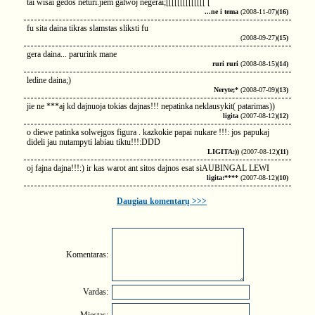
tai wisai gedos neturi.jiem galwoj negerai;[[[[[[[[[[[[[[ [
...ne i tema
(2008-11-07)
(16)
fu sita daina tikras slamstas sliksti fu
(2008-09-27)
(15)
gera daina... parurink mane
ruri ruri
(2008-08-15)
(14)
ledine daina;)
Neryte;*
(2008-07-09)
(13)
jie ne ***aj kd dajnuoja tokias dajnas!!! nepatinka neklausykit( patarimas))
ligita
(2007-08-12)
(12)
o diewe patinka solwejgos figura . kazkokie papai nukare !!!: jos papukaj
dideli jau nutampyti labiau tiktu!!!:DDD
LIGITA:))
(2007-08-12)
(11)
oj fajna dajna!!!:) ir kas warot ant sitos dajnos esat siAUBINGAL LEWI
ligita:****
(2007-08-12)
(10)
Daugiau komentarų >>>
Komentaras:
Vardas: