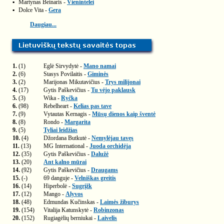
▪
Martynas Beinaris -
Vienintelei
▪
Dolce Vita -
Gera
Daugiau...
1.
(1)
Eglė Sirvydytė -
Mano namai
2.
(6)
Stasys Povilaitis -
Giminės
3.
(2)
Marijonas Mikutavičius -
Trys milijonai
4.
(17)
Gytis Paškevičius -
Tu vėjo paklausk
5.
(3)
Wika -
Ryčka
6.
(98)
Rebelheart -
Kelias pas tave
7.
(9)
Vytautas Kernagis -
Mūsų dienos kaip šventė
8.
(8)
Rondo -
Margarita
9.
(5)
Tyliai leidžias
10.
(4)
Džordana Butkutė -
Nemylėjau tavęs
11.
(13)
MG International -
Juoda orchidėja
12.
(35)
Gytis Paškevičius -
Dalužė
13.
(20)
Ant kalno mūrai
14.
(92)
Gytis Paškevičius -
Draugams
15.
(-)
69 danguje -
Velniškas greitis
16.
(14)
Hiperbolė -
Sugrįžk
17.
(12)
Mango -
Alyvos
18.
(48)
Edmundas Kučinskas -
Laimės žiburys
19.
(154)
Vitalija Katunskytė -
Robinzonas
20.
(152)
Rugiagėlių berniukai -
Laivelis