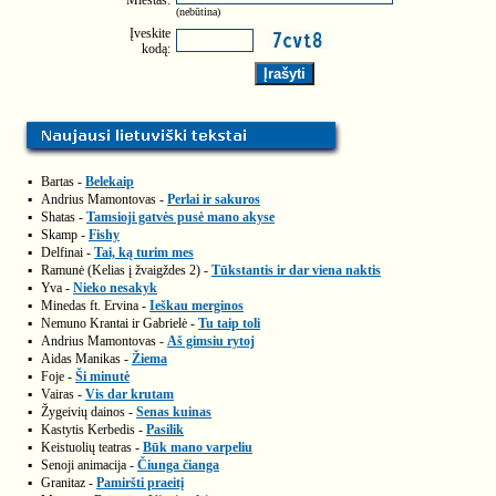
Miestas:
(nebūtina)
Įveskite
kodą:
▪
Bartas -
Belekaip
▪
Andrius Mamontovas -
Perlai ir sakuros
▪
Shatas -
Tamsioji gatvės pusė mano akyse
▪
Skamp -
Fishy
▪
Delfinai -
Tai, ką turim mes
▪
Ramunė (Kelias į žvaigždes 2) -
Tūkstantis ir dar viena naktis
▪
Yva -
Nieko nesakyk
▪
Minedas ft. Ervina -
Ieškau merginos
▪
Nemuno Krantai ir Gabrielė -
Tu taip toli
▪
Andrius Mamontovas -
Aš gimsiu rytoj
▪
Aidas Manikas -
Žiema
▪
Foje -
Ši minutė
▪
Vairas -
Vis dar krutam
▪
Žygeivių dainos -
Senas kuinas
▪
Kastytis Kerbedis -
Pasilik
▪
Keistuolių teatras -
Būk mano varpeliu
▪
Senoji animacija -
Čiunga čianga
▪
Granitaz -
Pamiršti praeitį