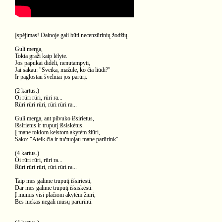
Įspėjimas! Dainoje gali būti necenzūrinių žodžių.
Guli merga,
Tokia graži kaip lėlyte.
Jos papukai didėli, nenutampyti,
Jai sakau: "Sveika, mažule, ko čia liūdi?"
Ir paglostau švelniai jos parūrį.
(2 kartus.)
Oi rūri rūri, rūri ra...
Rūri rūri rūri, rūri rūri ra...
Guli merga, ant pilvuko išsirietus,
Išsirietus ir truputį išsiskėtus.
Į mane tokiom keistom akytėm žiūri,
Sako: "Ateik čia ir tučtuojau mane parūrink".
(4 kartus.)
Oi rūri rūri, rūri ra...
Rūri rūri rūri, rūri rūri ra...
Taip mes galime truputį išsiriesti,
Dar mes galime truputį išsiskėsti.
Į mumis visi plačiom akytėm žiūri,
Bes niekas negali mūsų parūrinti.