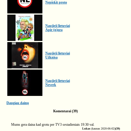
Nepiskit proto
Naujieji lietuviai
Apie (n)orą
Naujieji lietuviai
Užknisa
Naujieji lietuviai
Neverk
Daugiau dainų
Komentarai (39)
Mums gera daina kad grotu per TV3 sestadieniais 19:30 val.
Lukas
(kaunas 2020-06-02)
(39)