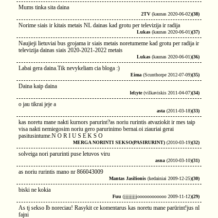
Mums tinka sita daina
2TV
(kaunas 2020-06-02)
(38)
Norime siais ir kitais metais NL dainas kad grotu per televizija ir radija
Lukas
(kaunas 2020-06-01)
(37)
Naujieji lietuviai bus grojama ir siais metais noretumeme kad grotu per radija ir
televizija dainas siais 2020-2021-2022 metais
Lukas
(kaunas 2020-06-01)
(36)
Labai gera daina.Tik nevykeliam cia bloga :)
Eima
(Scunthorpe 2012-07-09)
(35)
Daina kaip daina
lel;yte
(vilkaviskis 2011-04-07)
(34)
o jau tikrai jeje a
asta
(2011-03-18)
(33)
kas noretu mane nakti kurnors parurint?as noriu rurintis atvaziokit ir mes taip
visa nakti nemiegosim noriu gero parurinimo bernai.oi ziauriai gerai
pasitusintume.N O R I U S E K S O
MERGA NORINTI SEKSO(PASIRURINT)
(2010-03-19)
(32)
solveiga nori parurinti puse letuvos viru
asna
(2010-03-10)
(31)
as noriu rurintis mano nr 866043009
Mantas Jasilionis
(kedainiai 2009-12-25)
(30)
biski ne kokia
Fuu
(jjjjjjjjjoooooooooooo 2009-11-12)
(29)
As tj sekso lb noreciau! Rasykit ce komentarus kas noretu mane parūrint!jus nl
fajni