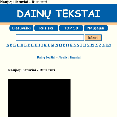
Naujieji lietuviai - Rūri rūri
A
B
C
Č
D
E
F
G
H
I
J
K
L
M
N
O
P
Q
R
S
Š
T
U
V
W
X
Z
Ž
0-9
Dainų žodžiai
>
Naujieji lietuviai
Naujieji lietuviai - Rūri rūri