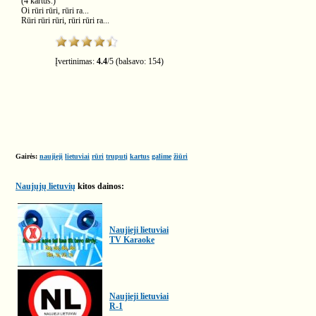
(4 kartus.)
Oi rūri rūri, rūri ra...
Rūri rūri rūri, rūri rūri ra...
Įvertinimas:
4.4
/
5
(balsavo:
154
)
Gairės:
naujieji
lietuviai
rūri
truputį
kartus
galime
žiūri
Naujųjų lietuvių
kitos dainos:
Naujieji lietuviai
TV Karaoke
Naujieji lietuviai
R-1