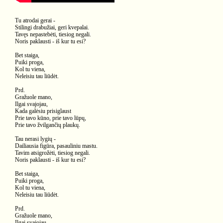
Tu atrodai gerai -
Stilingi drabužiai, geri kvepalai.
Tavęs nepastebėti, tiesiog negali.
Noris paklausti - iš kur tu esi?
Bet staiga,
Puiki proga,
Kol tu viena,
Neleisiu tau liūdėt.
Prd.
Gražuole mano,
Ilgai svajojau,
Kada galėsiu prisiglaust
Prie tavo kūno, prie tavo lūpų,
Prie tavo žvilgančių plaukų.
Tau nerasi lygių -
Dailiausia figūra, pasauliniu mastu.
Tavim atsigrožėti, tiesiog negali.
Noris paklausti - iš kur tu esi?
Bet staiga,
Puiki proga,
Kol tu viena,
Neleisiu tau liūdėt.
Prd.
Gražuole mano,
Ilgai svajojau,