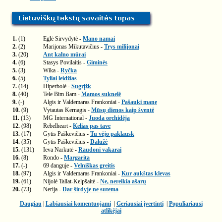
1.
(1)
Eglė Sirvydytė -
Mano namai
2.
(2)
Marijonas Mikutavičius -
Trys milijonai
3.
(20)
Ant kalno mūrai
4.
(6)
Stasys Povilaitis -
Giminės
5.
(3)
Wika -
Ryčka
6.
(5)
Tyliai leidžias
7.
(14)
Hiperbolė -
Sugrįžk
8.
(40)
Tele Bim Bam -
Mamos suknelė
9.
(-)
Algis ir Valdemaras Frankoniai -
Pašauki mane
10.
(9)
Vytautas Kernagis -
Mūsų dienos kaip šventė
11.
(13)
MG International -
Juoda orchidėja
12.
(98)
Rebelheart -
Kelias pas tave
13.
(17)
Gytis Paškevičius -
Tu vėjo paklausk
14.
(35)
Gytis Paškevičius -
Dalužė
15.
(131)
Ieva Narkutė -
Raudoni vakarai
16.
(8)
Rondo -
Margarita
17.
(-)
69 danguje -
Velniškas greitis
18.
(97)
Algis ir Valdemaras Frankoniai -
Kur aukštas klevas
19.
(61)
Nijolė Tallat-Kelpšaitė -
Ne, nereikia ašarų
20.
(73)
Nerija -
Dar širdyje ne sutema
Daugiau
|
Labiausiai komentuojami
|
Geriausiai įvertinti
|
Populiariausi
atlikėjai