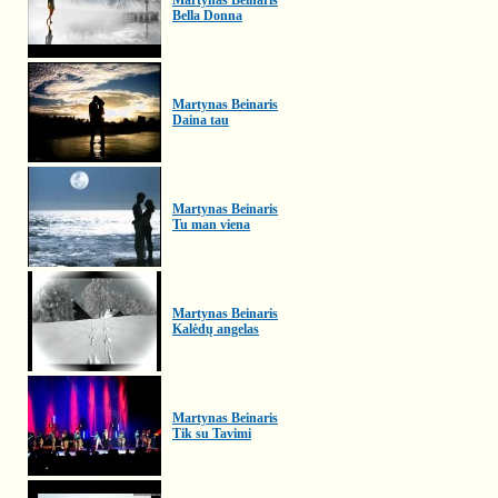
Martynas Beinaris
Bella Donna
Martynas Beinaris
Daina tau
Martynas Beinaris
Tu man viena
Martynas Beinaris
Kalėdų angelas
Martynas Beinaris
Tik su Tavimi