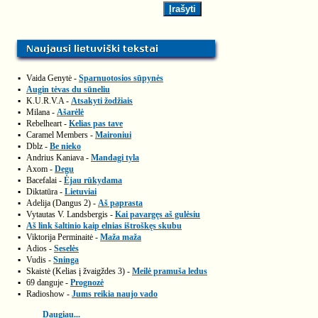
▪
Vaida Genytė -
Sparnuotosios sūpynės
▪
Augin tėvas du sūneliu
▪
K.U.R.V.A -
Atsakyti žodžiais
▪
Milana -
Ašarėlė
▪
Rebelheart -
Kelias pas tave
▪
Caramel Members -
Maironiui
▪
Dblz -
Be nieko
▪
Andrius Kaniava -
Mandagi tyla
▪
Axom -
Degu
▪
Bacefalai -
Ėjau rūkydama
▪
Diktatūra -
Lietuviai
▪
Adelija (Dangus 2) -
Aš paprasta
▪
Vytautas V. Landsbergis -
Kai pavargęs aš gulėsiu
▪
Aš link šaltinio kaip elnias ištroškęs skubu
▪
Viktorija Perminaitė -
Maža maža
▪
Adios -
Seselės
▪
Vudis -
Sninga
▪
Skaistė (Kelias į žvaigždes 3) -
Meilė pramuša ledus
▪
69 danguje -
Prognozė
▪
Radioshow -
Jums reikia naujo vado
Daugiau...