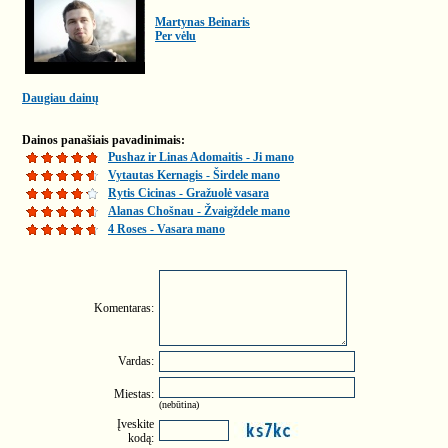
Martynas Beinaris
Per vėlu
Daugiau dainų
Dainos panašiais pavadinimais:
Pushaz ir Linas Adomaitis - Ji mano
Vytautas Kernagis - Širdele mano
Rytis Cicinas - Gražuolė vasara
Alanas Chošnau - Žvaigždele mano
4 Roses - Vasara mano
Komentaras:
Vardas:
Miestas:
(nebūtina)
Įveskite
kodą: