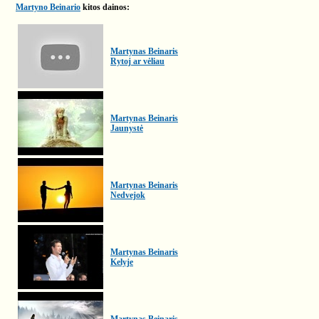
Martyno Beinario
kitos dainos:
Martynas Beinaris
Rytoj ar vėliau
Martynas Beinaris
Jaunystė
Martynas Beinaris
Nedvejok
Martynas Beinaris
Kelyje