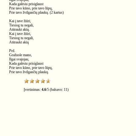
Kada galėsiu prisiglaust
Prie tavo kūno, prie tavo lūpų,
Prie tavo žvilgančių plaukų. (2 kartus)
Kai į tave žiūri,
Tiesiog tu negali,
Atitraukt akių.
Kai į tave žiūri,
Tiesiog tu negali,
Atitraukt akių
Prd.
Gražuole mano,
Ilgai svajojau,
Kada galėsiu prisiglaust
Prie tavo kūno, prie tavo lūpų,
Prie tavo žvilgančių plaukų.
Įvertinimas:
4.6
/
5
(balsavo:
11
)