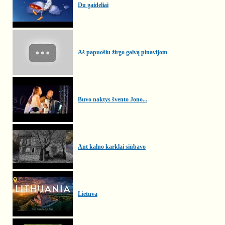
Du gaideliai
Aš papuošiu žirgo galvą pinavijom
Buvo naktys švento Jono...
Ant kalno karklai siūbavo
Lietuva