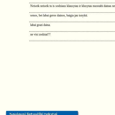
Neiseik neiseik tu is sodziaus klausytau ir klusytau nuostabi dainas net
senos, bet labai geros dainos, baigia jau isnykti.
labai grazi daina.
ne visi zodziai!!!