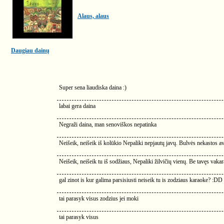
Alaus, alaus
Daugiau dainų
Super sena liaudiska daina :)
labai gera daina
Negraži daina, man senoviškos nepatinka
Neišeik, neišeik iš kolūkio Nepaliki nepjautų javų. Bulvės nekastos a
Neišeik, neišeik tu iš sodžiaus, Nepaliki žilvičių vienų. Be tavęs vak
gal zinot is kur galima parsisiusti neiseik tu is zodziaus karaoke? :DD
tai parasyk visus zodzius jei moki
tai parasyk visus