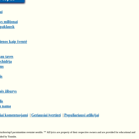
ai
ys milijonai
 paklausk
enos kaip šventė
au tavęs
chidėja
ms
is
ės žiburys
lis
au namą
iai komentuojami
|
Geriausiai įvertinti
|
Populiariausi atlikėjai
. Muzikos/mp3 parsisiuntimo svetainė nesiūlo. ** All lyrics are property of their respective owners and are provided for educational and
vided by Youtube.