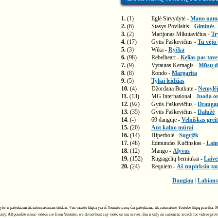
1.
(1)
Eglė Sirvydytė -
Mano nam
2.
(6)
Stasys Povilaitis -
Giminės
3.
(2)
Marijonas Mikutavičius -
Tr
4.
(17)
Gytis Paškevičius -
Tu vėjo
5.
(3)
Wika -
Ryčka
6.
(98)
Rebelheart -
Kelias pas tave
7.
(9)
Vytautas Kernagis -
Mūsų di
8.
(8)
Rondo -
Margarita
9.
(5)
Tyliai leidžias
10.
(4)
Džordana Butkutė -
Nemylėj
11.
(13)
MG International -
Juoda or
12.
(92)
Gytis Paškevičius -
Drauga
13.
(35)
Gytis Paškevičius -
Dalužė
14.
(-)
69 danguje -
Velniškas greit
15.
(20)
Ant kalno mūrai
16.
(14)
Hiperbolė -
Sugrįžk
17.
(48)
Edmundas Kučinskas -
Laim
18.
(12)
Mango -
Alyvos
19.
(152)
Rugiagėlių berniukai -
Laive
20.
(24)
Requiem -
Aš nupirksiu t
Daugiau
|
Labiaus
avybė ir pateikiami tik informaciniais tikslais. Visi vaizdo klipai yra iš Youtube.com, čia pateikiama tik automatinė Youtube klipų paieška
only. All possible music videos are from Youtube, we do not host any video on our server, this is only an automatic search for videos pro