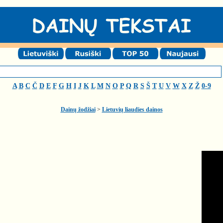
A
B
C
Č
D
E
F
G
H
I
J
K
L
M
N
O
P
Q
R
S
Š
T
U
V
W
X
Z
Ž
0-9
Dainų žodžiai
>
Lietuvių liaudies dainos