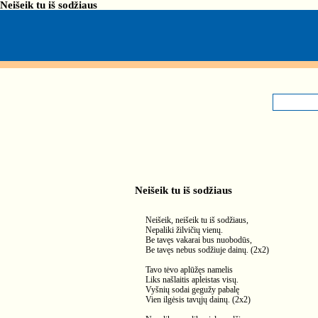
Neišeik tu iš sodžiaus
Neišeik tu iš sodžiaus
Neišeik, neišeik tu iš sodžiaus,
Nepaliki žilvičių vienų.
Be tavęs vakarai bus nuobodūs,
Be tavęs nebus sodžiuje dainų. (2x2)
Tavo tėvo aplūžęs namelis
Liks našlaitis apleistas visų.
Vyšnių sodai gegužy pabalę
Vien ilgėsis tavųjų dainų. (2x2)