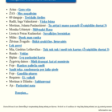
▪
Arina -
Gero vėjo
▪
ŽAS -
Mes nugalėsim
▪
69 danguje -
Trečdalis širdies
▪
Radži, Inga Valinskienė -
Visko būna
▪
Merūnas, Jolanta Paulauskienė -
Tu atėjai į mano pasaulį (Žvaigždžių duetai 3)
▪
Monika Urbietytė -
Mėlynakė Rasa
▪
Liveta ir Petras Kazlauskai -
Suvalkijos berniokas
▪
Milita -
Duok man ranką
▪
Žilvinas Žvagulis -
Būkit grakščios, lietuvaitės
▪
Lek gervė
▪
Mia, Giedrius Leškevičius -
Tuk tuk tuk į medį tris kartus (Žvaigždžių duetai 3)
▪
Rondo -
Veidas
▪
Biplan -
Lyg paskutinį kartą
▪
Žygeivių dainos -
Mieli draugai, kai aš numirsiu
▪
Foje -
Rankos paliečia smėlį
▪
Saulė teka, raudonuoja per žalią girelę
▪
Foje -
Gaudžia gitaros
▪
Requiem -
Ei, vaikeli
▪
Merūnas ir Džimba -
Saldumynai
▪
Ajs -
Paskutinė nata
Daugiau...
DainuTekstai.lt
yra lietuviškų ir tarptautinių dainų tekstų archyvas.
Neišeik tu iš sodžiaus
ir visų kitų dainų tekstai yra jų autorių nuos
informative use 