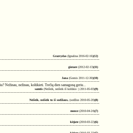
Grazvydas
(Ignalina 2016-02-16)
(12)
gintare
(2012-02-13)
(11)
Jana
(Gomis 2011-12-30)
(10)
iu? Nežinau, nežinau, kolūkieti. Trečią dien samagoną geriu...
samtis
(Neišeik, neišeik iš kolūkio :) 2011-05-03)
(9)
Neišeik, neišeik tu iš sodžiaus,
(sodžius 2010-05-20)
(8)
monce
(2010-04-24)
(7)
kitjute
(2010-03-22)
(6)
kitjute
(2010-03-22)
(5)