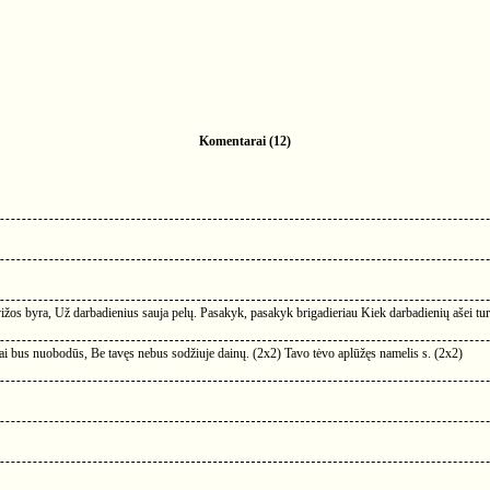
Komentarai (12)
vižos byra, Už darbadienius sauja pelų. Pasakyk, pasakyk brigadieriau Kiek darbadienių ašei tur
arai bus nuobodūs, Be tavęs nebus sodžiuje dainų. (2x2) Tavo tėvo aplūžęs namelis s. (2x2)