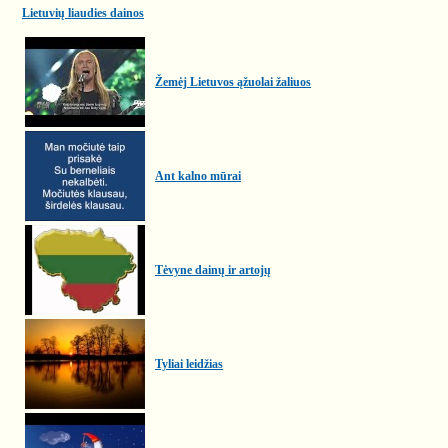
Lietuvių liaudies dainos
Žemėj Lietuvos ąžuolai žaliuos
Ant kalno mūrai
Tėvyne dainų ir artojų
Tyliai leidžias