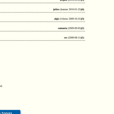
julius
(kaunas 2010-01-25)
(4)
algis
(vilnius 2009-10-31)
(3)
samanta
(2009-09-05)
(2)
sss
(2008-08-11)
(1)
a)