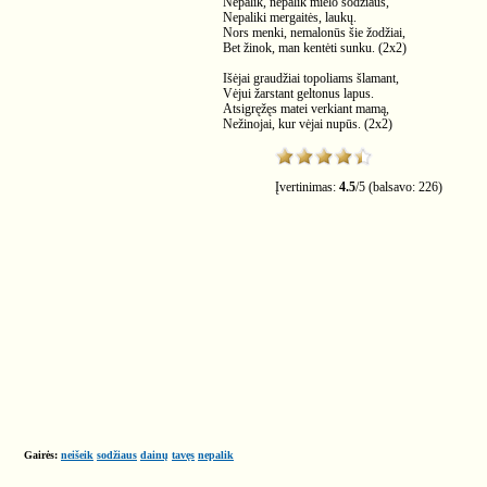
Nepalik, nepalik mielo sodžiaus,
Nepaliki mergaitės, laukų.
Nors menki, nemalonūs šie žodžiai,
Bet žinok, man kentėti sunku. (2x2)
Išėjai graudžiai topoliams šlamant,
Vėjui žarstant geltonus lapus.
Atsigręžęs matei verkiant mamą,
Nežinojai, kur vėjai nupūs. (2x2)
Įvertinimas:
4.5
/
5
(balsavo:
226
)
Gairės:
neišeik
sodžiaus
dainų
tavęs
nepalik