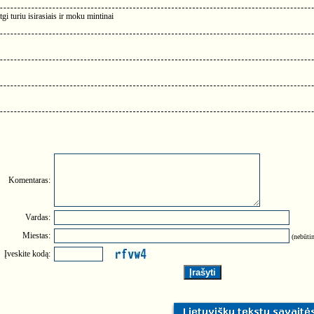
gi turiu isirasiais ir moku mintinai
Komentaras:
Vardas:
Miestas:
(nebūtin
Įveskite kodą: