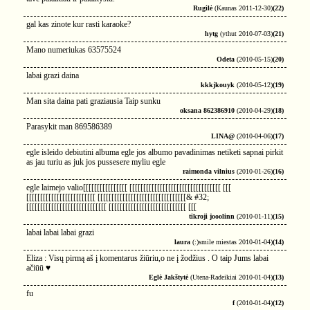
Rugilė
(Kaunas 2011-12-30)
(22)
gal kas zinote kur rasti karaoke?
hytg
(ythut 2010-07-03)
(21)
Mano numeriukas 63575524
Odeta
(2010-05-15)
(20)
labai grazi daina
kkkjkouyk
(2010-05-12)
(19)
Man sita daina pati graziausia Taip sunku
oksana 862386910
(2010-04-29)
(18)
Parasykit man 869586389
LINA@
(2010-04-06)
(17)
egle isleido debiutini albuma egle jos albumo pavadinimas netiketi sapnai pirkit
as jau turiu as juk jos pussesere myliu egle
raimonda vilnius
(2010-01-26)
(16)
egle laimejo valio[[[[[[[[[[[[[[[[ [[[[[[[[[[[[[[[[[[[[[[[[[[[[[[[[[ [[[
[[[[[[[[[[[[[[[[[[[[[[[[[ [[[[[[[[[[[[[[[[[[[[[[[[[[[[[[[[& #32;
[[[[[[[[[[[[[[[[[[[[[[[[[[[[[ [[[[[[[[[[[[[[[[[[[[[[[[[[[[ [[[
tikroji jooolinn
(2010-01-11)
(15)
labai labai labai grazi
laura
(:)smile miestas 2010-01-04)
(14)
Eliza : Visų pirmą aš į komentarus žiūriu,o ne į žodžius . O taip Jums labai
ačiūū ♥
Eglė Jakštytė
(Utena-Radeikiai 2010-01-04)
(13)
fu
f
(2010-01-04)
(12)