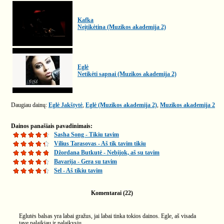
Kafka
Neįtikėtina (Muzikos akademija 2)
Eglė
Netikėti sapnai (Muzikos akademija 2)
Daugiau dainų:
Eglė Jakštytė
,
Eglė (Muzikos akademija 2)
,
Muzikos akademija 2
Dainos panašiais pavadinimais:
Sasha Song - Tikiu tavim
Vilius Tarasovas - Aš tik tavim tikiu
Džordana Butkutė - Nebijok, aš su tavim
Bavarija - Gera su tavim
Sel - Aš tikiu tavim
Komentarai (22)
Eglutės balsas yra labai gražus, jai labai tinka tokios dainos. Egle, aš visada
tave palaikiau ir palaikysiu.