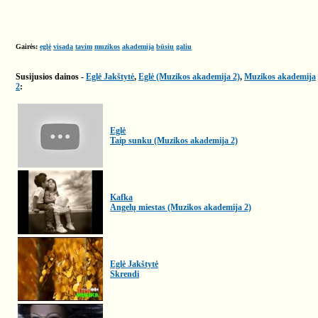
Gairės:
eglė
visada
tavim
muzikos
akademija
būsiu
galiu
Susijusios dainos -
Eglė Jakštytė
,
Eglė (Muzikos akademija 2)
,
Muzikos akademija
2
:
Eglė
Taip sunku (Muzikos akademija 2)
Kafka
Angelų miestas (Muzikos akademija 2)
Eglė Jakštytė
Skrendi