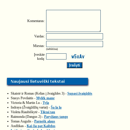
Komentaras:
Vardas:
Miestas:
(nebūtina)
Įveskite
kodą:
▪
Skaistė ir Romas (Kelias į žvaigždes 3) -
Supasi žvaigždės
▪
Stasys Povilaitis -
Mylėk mane
▪
Victoria & Martin Lu -
Tyla
▪
Indraya (Žvaigždžių vartai) -
Ša la la
▪
Violeta Riaubiškytė -
Tiktai tau
▪
Raimonda (Dangus 2) -
Paryžiaus tango
▪
Tomas Augulis -
Parnešk alaus
▪
Andžikas -
Kai čia pat Kalėdos