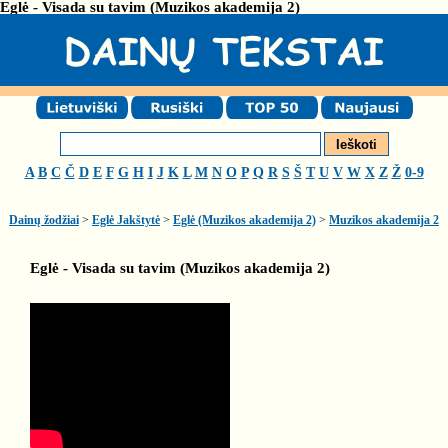
Eglė - Visada su tavim (Muzikos akademija 2)
A
B
C
Č
D
E
F
G
H
I
J
K
L
M
N
O
P
Q
R
S
Š
T
U
V
W
X
Z
Ž
0-9
Dainų žodžiai
>
Eglė Jakštytė
>
Eglė (Muzikos akademija 2)
>
Muzikos akademija 2
Eglė - Visada su tavim (Muzikos akademija 2)