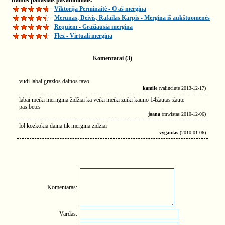
Dainos panašiais pavadinimais:
Viktorija Perminaitė - O aš mergina
Merūnas, Deivis, Rafailas Karpis - Mergina iš aukštuomenės
Requiem - Gražiausia mergina
Flex - Virtuali mergina
Komentarai (3)
vudi labai grazios dainos tavo
kamile
(valinciute 2013-12-17)
labai meiki merngina židžiai ka veiki meiki zuiki kauno 14žautas žaute
pas.betės
joana
(mwistas 2010-12-06)
lol kozkokia daina tik mergina zidziai
vygantas
(2010-01-06)
Komentaras:
Vardas: