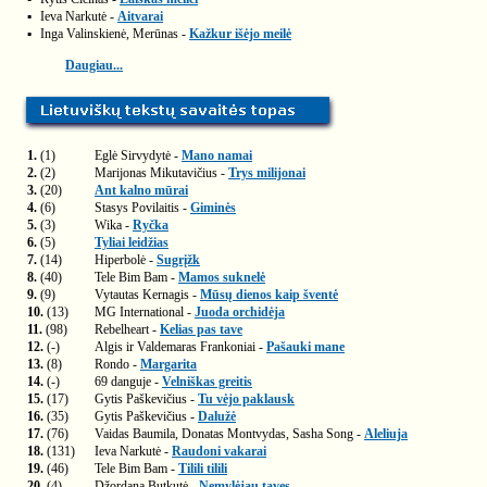
▪
Ieva Narkutė -
Aitvarai
▪
Inga Valinskienė, Merūnas -
Kažkur išėjo meilė
Daugiau...
1.
(1)
Eglė Sirvydytė -
Mano namai
2.
(2)
Marijonas Mikutavičius -
Trys milijonai
3.
(20)
Ant kalno mūrai
4.
(6)
Stasys Povilaitis -
Giminės
5.
(3)
Wika -
Ryčka
6.
(5)
Tyliai leidžias
7.
(14)
Hiperbolė -
Sugrįžk
8.
(40)
Tele Bim Bam -
Mamos suknelė
9.
(9)
Vytautas Kernagis -
Mūsų dienos kaip šventė
10.
(13)
MG International -
Juoda orchidėja
11.
(98)
Rebelheart -
Kelias pas tave
12.
(-)
Algis ir Valdemaras Frankoniai -
Pašauki mane
13.
(8)
Rondo -
Margarita
14.
(-)
69 danguje -
Velniškas greitis
15.
(17)
Gytis Paškevičius -
Tu vėjo paklausk
16.
(35)
Gytis Paškevičius -
Dalužė
17.
(76)
Vaidas Baumila, Donatas Montvydas, Sasha Song -
Aleliuja
18.
(131)
Ieva Narkutė -
Raudoni vakarai
19.
(46)
Tele Bim Bam -
Tilili tilili
20.
(4)
Džordana Butkutė -
Nemylėjau tavęs