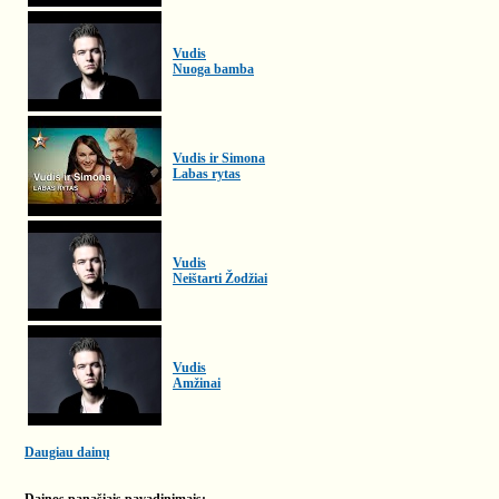
Vudis
Nuoga bamba
Vudis ir Simona
Labas rytas
Vudis
Neištarti Žodžiai
Vudis
Amžinai
Daugiau dainų