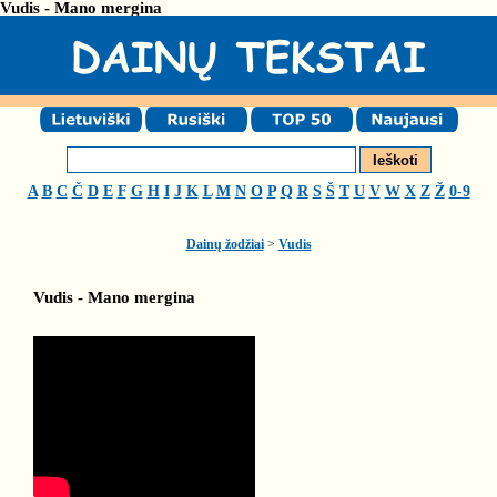
Vudis - Mano mergina
A
B
C
Č
D
E
F
G
H
I
J
K
L
M
N
O
P
Q
R
S
Š
T
U
V
W
X
Z
Ž
0-9
Dainų žodžiai
>
Vudis
Vudis - Mano mergina