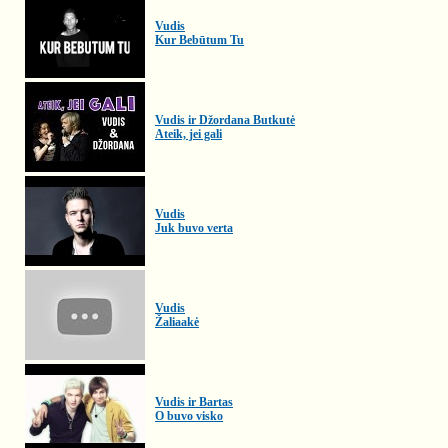
Vudis
Kur Bebūtum Tu
Vudis ir Džordana Butkutė
Ateik, jei gali
Vudis
Juk buvo verta
Vudis
Žaliaakė
Vudis ir Bartas
O buvo visko