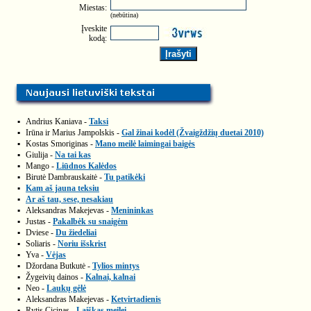
Miestas:
(nebūtina)
Įveskite
kodą:
▪
Andrius Kaniava -
Taksi
▪
Irūna ir Marius Jampolskis -
Gal žinai kodėl (Žvaigždžių duetai 2010)
▪
Kostas Smoriginas -
Mano meilė laimingai baigės
▪
Giulija -
Na tai kas
▪
Mango -
Liūdnos Kalėdos
▪
Birutė Dambrauskaitė -
Tu patikėki
▪
Kam aš jauna teksiu
▪
Ar aš tau, sese, nesakiau
▪
Aleksandras Makejevas -
Menininkas
▪
Justas -
Pakalbėk su snaigėm
▪
Dviese -
Du žiedeliai
▪
Soliaris -
Noriu išskrist
▪
Yva -
Vėjas
▪
Džordana Butkutė -
Tylios mintys
▪
Žygeivių dainos -
Kalnai, kalnai
▪
Neo -
Laukų gėlė
▪
Aleksandras Makejevas -
Ketvirtadienis
▪
Rytis Cicinas -
Laiškas meilei