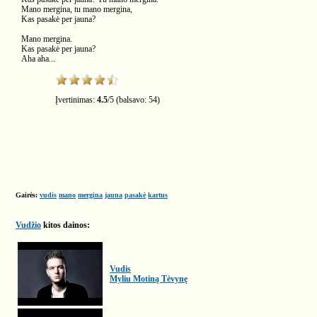
Mano mergina, tu mano mergina,
Kas pasakė per jauna?
Mano mergina.
Kas pasakė per jauna?
Aha aha...
Įvertinimas:
4.5
/
5
(balsavo:
54
)
Gairės:
vudis
mano
mergina
jauna
pasakė
kartus
Vudžio
kitos dainos:
Vudis
Myliu Motiną Tėvynę