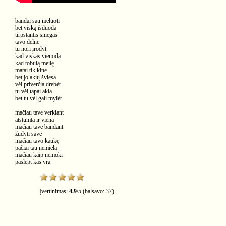
bandai sau meluoti
bet viską išduoda
tirpstantis sniegas
tavo delne
tu nori įrodyt
kad viskas vienoda
kad tobulą meilę
matai tik kine
bet jo akių šviesa
vėl priverčia drebėt
tu vėl tapai akla
bet tu vėl gali mylėt
mačiau tave verkiant
atstumtą ir vieną
mačiau tave bandant
žudyti save
mačiau tavo kaukę
pačiai tau nemielą
mačiau kaip nemoki
paslėpt kas yra
Įvertinimas:
4.9
/
5
(balsavo:
37
)