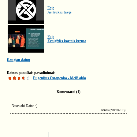
Foje
Aš laukiu tavęs
Foje
Žvaigždės kartais krenta
Daugiau dainų
Dainos panašiais pavadinimais:
Eugenijus Ostapenko - Meilė akla
Komentarai (1)
Nuostabi Daina :)
Benas
(2009-02-13)