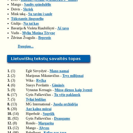
▪
Mango -
Saulės spindulėlis
▪
Deivis -
Skrisk
▪
Mink taką -
Su tavim į saulę
▪
Tūkstantis žingsnelių
▪
Giulija -
Na tai kas
▪
Bavarija & Violeta Riaubiškytė -
Aš tavo
▪
Vudis -
Myliu Motiną Tėvynę
▪
Žilvinas Žvagulis -
Beprotis
Daugiau...
1.
(1)
Eglė Sirvydytė -
Mano namai
2.
(2)
Marijonas Mikutavičius -
Trys milijonai
3.
(3)
Wika -
Ryčka
4.
(6)
Stasys Povilaitis -
Giminės
5.
(9)
Vytautas Kernagis -
Mūsų dienos kaip šventė
6.
(17)
Gytis Paškevičius -
Tu vėjo paklausk
7.
(5)
Tyliai leidžias
8.
(13)
MG International -
Juoda orchidėja
9.
(20)
Ant kalno mūrai
10.
(14)
Hiperbolė -
Sugrįžk
11.
(92)
Gytis Paškevičius -
Draugams
12.
(8)
Rondo -
Margarita
13.
(12)
Mango -
Alyvos
14.
(98)
Rebelheart -
Kelias pas tave