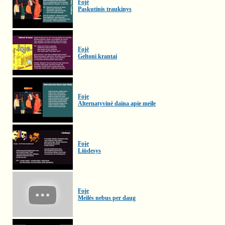
Fojė
Paskutinis traukinys
Fojė
Geltoni krantai
Foje
Alternatyvinė daina apie meilę
Foje
Liūdesys
Foje
Meilės nebus per daug