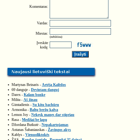
Komentaras:
Vardas:
Miestas:
(nebūtina)
Įveskite
kodą:
▪
Martynas Beinaris -
Artėja Kalėdos
▪
69 danguje -
Devintam danguj
▪
Darex -
Kalam bonkę
▪
Milita -
Aš žinau
▪
Gimtadienis -
Su kitu bachūru
▪
Armonika -
Baltų beržų kalva
▪
Lemon Joy -
Nekęsk manęs dar stipriau
▪
Rasa -
Medžiai be lapų
▪
Džordana Butkutė -
Nepakartojamas
▪
Antanas Šabaniauskas -
Žavingos akys
▪
Kablys -
Vienuoliktokės
▪
ŽAS -
Randas (serialo „Pasmerkti 3“ daina)