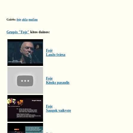
Gairės:
foje
akla
mačiau
Grupės "Foje"
kitos dainos:
Fojė
Laužo šviesa
Foje
Kitoks pasaulis
Foje
Saugok vaikystę