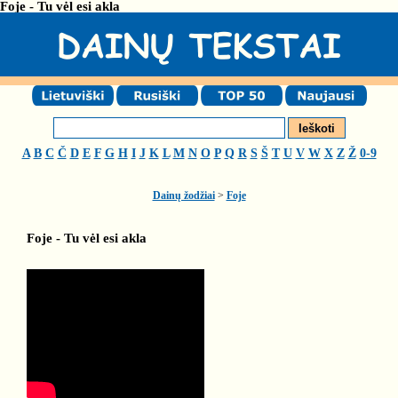
Foje - Tu vėl esi akla
A
B
C
Č
D
E
F
G
H
I
J
K
L
M
N
O
P
Q
R
S
Š
T
U
V
W
X
Z
Ž
0-9
Dainų žodžiai
>
Foje
Foje - Tu vėl esi akla