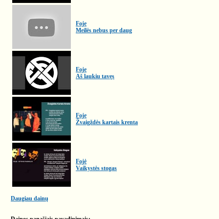
Foje
Meilės nebus per daug
Foje
Aš laukiu tavęs
Foje
Žvaigždės kartais krenta
Fojė
Vaikystės stogas
Daugiau dainų