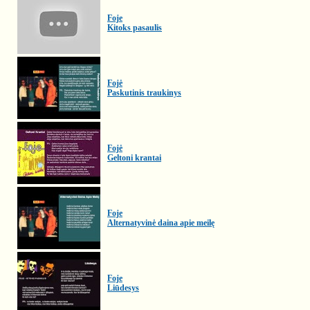
Foje
Kitoks pasaulis
Fojė
Paskutinis traukinys
Fojė
Geltoni krantai
Foje
Alternatyvinė daina apie meilę
Foje
Liūdesys