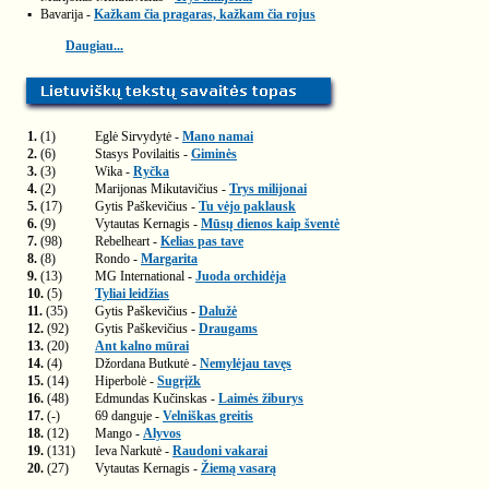
▪
Bavarija -
Kažkam čia pragaras, kažkam čia rojus
Daugiau...
1.
(1)
Eglė Sirvydytė -
Mano namai
2.
(6)
Stasys Povilaitis -
Giminės
3.
(3)
Wika -
Ryčka
4.
(2)
Marijonas Mikutavičius -
Trys milijonai
5.
(17)
Gytis Paškevičius -
Tu vėjo paklausk
6.
(9)
Vytautas Kernagis -
Mūsų dienos kaip šventė
7.
(98)
Rebelheart -
Kelias pas tave
8.
(8)
Rondo -
Margarita
9.
(13)
MG International -
Juoda orchidėja
10.
(5)
Tyliai leidžias
11.
(35)
Gytis Paškevičius -
Dalužė
12.
(92)
Gytis Paškevičius -
Draugams
13.
(20)
Ant kalno mūrai
14.
(4)
Džordana Butkutė -
Nemylėjau tavęs
15.
(14)
Hiperbolė -
Sugrįžk
16.
(48)
Edmundas Kučinskas -
Laimės žiburys
17.
(-)
69 danguje -
Velniškas greitis
18.
(12)
Mango -
Alyvos
19.
(131)
Ieva Narkutė -
Raudoni vakarai
20.
(27)
Vytautas Kernagis -
Žiemą vasarą