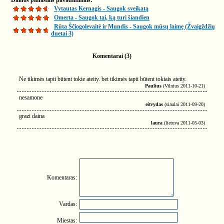
Dainos panašiais pavadinimais:
Vytautas Kernagis - Saugok sveikatą
Omerta - Saugok tai, ką turi šiandien
Rūta Ščiogolevaitė ir Mundis - Saugok mūsų laimę (Žvaigždžių
duetai 3)
Komentarai (3)
Ne tikimės tapti būtent tokie ateity. bet tikimės tapti būtent tokiais ateity.
Paulius
(Vilnius 2011-10-21)
nesamone
eitvydas
(siaulai 2011-09-20)
grazi daina
laura
(lietuva 2011-05-03)
Komentaras:
Vardas:
Miestas: