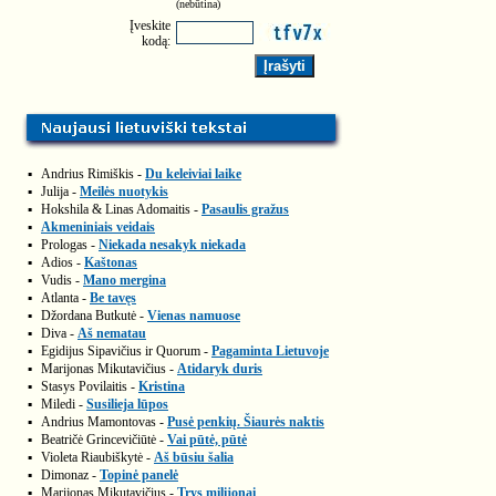
(nebūtina)
Įveskite
kodą:
▪
Andrius Rimiškis -
Du keleiviai laike
▪
Julija -
Meilės nuotykis
▪
Hokshila & Linas Adomaitis -
Pasaulis gražus
▪
Akmeniniais veidais
▪
Prologas -
Niekada nesakyk niekada
▪
Adios -
Kaštonas
▪
Vudis -
Mano mergina
▪
Atlanta -
Be tavęs
▪
Džordana Butkutė -
Vienas namuose
▪
Diva -
Aš nematau
▪
Egidijus Sipavičius ir Quorum -
Pagaminta Lietuvoje
▪
Marijonas Mikutavičius -
Atidaryk duris
▪
Stasys Povilaitis -
Kristina
▪
Miledi -
Susilieja lūpos
▪
Andrius Mamontovas -
Pusė penkių. Šiaurės naktis
▪
Beatričė Grincevičiūtė -
Vai pūtė, pūtė
▪
Violeta Riaubiškytė -
Aš būsiu šalia
▪
Dimonaz -
Topinė panelė
▪
Marijonas Mikutavičius -
Trys milijonai