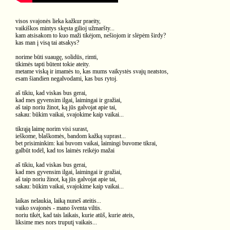
visos svajonės lieka kažkur praeity,
vaikiškos mintys skęsta gilioj užmaršty...
kam atsisakom to kuo maži tikėjom, nešiojom ir slėpėm širdy?
kas man į visą tai atsakys?
norime būti suaugę, solidūs, rimti,
tikimės tapti būtent tokie ateity.
metame viską ir imamės to, kas mums vaikystės svajų neatstos,
esam šiandien negalvodami, kas bus rytoj.
aš tikiu, kad viskas bus gerai,
kad mes gyvensim ilgai, laimingai ir gražiai,
aš taip noriu žinot, ką jūs galvojat apie tai,
sakau: būkim vaikai, svajokime kaip vaikai...
tikrąją laimę norim visi surast,
ieškome, blaškomės, bandom kažką suprast...
bet prisiminkim: kai buvom vaikai, laimingi buvome tikrai,
galbūt todėl, kad tos laimės reikėjo mažai
aš tikiu, kad viskas bus gerai,
kad mes gyvensim ilgai, laimingai ir gražiai,
aš taip noriu žinot, ką jūs galvojat apie tai,
sakau: būkim vaikai, svajokime kaip vaikai...
laikas nelaukia, laiką nuneš ateitis...
vaiko svajonės - mano šventa viltis.
noriu tikėt, kad tais laikais, kurie atūš, kurie ateis,
liksime mes nors truputį vaikais...