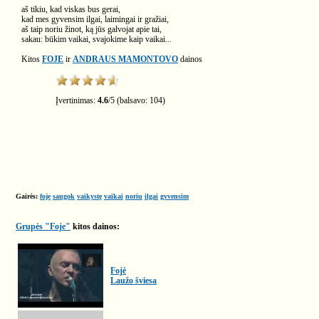
aš tikiu, kad viskas bus gerai,
kad mes gyvensim ilgai, laimingai ir gražiai,
aš taip noriu žinot, ką jūs galvojat apie tai,
sakau: būkim vaikai, svajokime kaip vaikai...
Kitos
FOJE
ir
ANDRAUS MAMONTOVO
dainos
Įvertinimas:
4.6
/
5
(balsavo:
104
)
Gairės:
foje
saugok
vaikystę
vaikai
noriu
ilgai
gyvensim
Grupės "Foje"
kitos dainos:
Fojė
Laužo šviesa