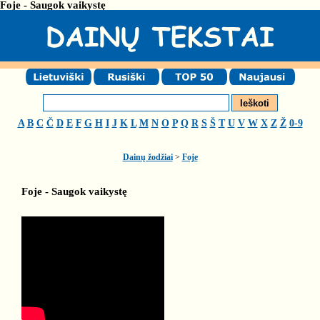
Foje - Saugok vaikystę
A
B
C
Č
D
E
F
G
H
I
J
K
L
M
N
O
P
Q
R
S
Š
T
U
V
W
X
Z
Ž
0-9
Dainų žodžiai
>
Foje
Foje - Saugok vaikystę