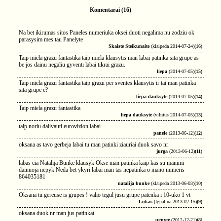
Komentarai (16)
Na bet ikirumas sitos Paneles numeriuka oksei duoti negalima nu zodziu ok
parasysim mes tau Panelyte
Skaiste Steikunaite
(klaipeda 2014-07-24)
(16)
Taip miela grazu fantastika taip miela klausytis man labai patinka sita grupe as
be jos dainu negaliu gyventi labai tikrai grazu.
liepa
(2014-07-05)
(15)
Taip miela grazu fantastika taip grazu per sventes klausytis ir tai man patinka
sita grupe e?
liepa dauksyte
(2014-07-05)
(14)
Taip miela grazu fantastika
liepa dauksyte
(vilnius 2014-07-05)
(13)
taip noriu dalivauti eurovizion labai
panele
(2013-06-12)
(12)
oksana as tavo gerbeja labai tu man patinki ziauriai duok savo nr
jurga
(2013-06-12)
(11)
labas cia Natalija Bunke klausyk Okse man patinka kaip kas su manimi
dainuoja nepyk Neda bet ykyri labai man tas nepatinka o mano numeris
864035181
natalija bunke
(klaipeda 2013-06-03)
(10)
Oksana tu gereuse is grupes ! valio tegul jusu grupe patenka i 10-uko 1 vt
Lukas
(Ignalina 2013-02-15)
(9)
oksana duok nr man jus patinkat
ugnyte
(2012-12-21)
(8)