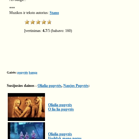
***
Muzikos ir teksto autorius:
Stano
Įvertinimas:
4.7
/
5
(balsavo:
160
)
Gairės:
pupytės
banga
Susijusios dainos -
Olialia pupytės
,
Naujos Pupytės
:
Olialia pupytės
O lia lia pupytės
Olialia pupytės
Išpildyk mano norus