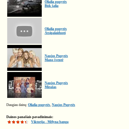
Olialia pupytės
Būk šalia
Olialia pupytės
Atsipalaiduoti
Naujos Pupytės
Mano šventė
Naujos Pupytės
Miražas
Daugiau dainų:
Olialia pupytės
,
Naujos Pupytės
Dainos panašiais pavadinimais:
Viktorija - Mėlyna banga