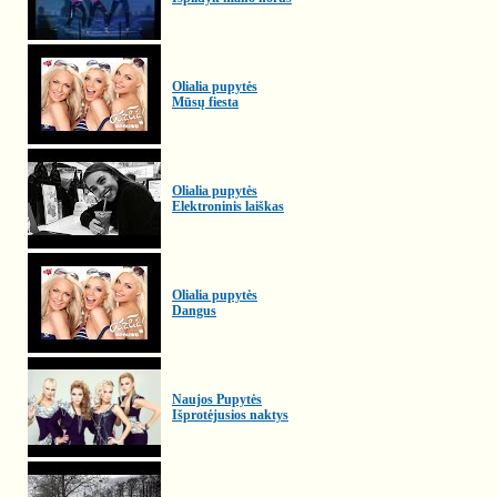
Olialia pupytės
Mūsų fiesta
Olialia pupytės
Elektroninis laiškas
Olialia pupytės
Dangus
Naujos Pupytės
Išprotėjusios naktys