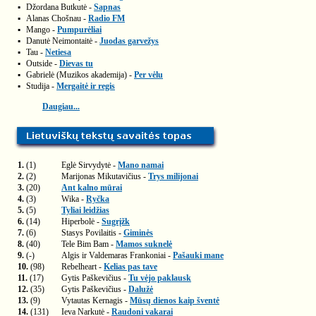
▪
Džordana Butkutė -
Sapnas
▪
Alanas Chošnau -
Radio FM
▪
Mango -
Pumpurėliai
▪
Danutė Neimontaitė -
Juodas garvežys
▪
Tau -
Netiesa
▪
Outside -
Dievas tu
▪
Gabrielė (Muzikos akademija) -
Per vėlu
▪
Studija -
Mergaitė ir regis
Daugiau...
1.
(1)
Eglė Sirvydytė -
Mano namai
2.
(2)
Marijonas Mikutavičius -
Trys milijonai
3.
(20)
Ant kalno mūrai
4.
(3)
Wika -
Ryčka
5.
(5)
Tyliai leidžias
6.
(14)
Hiperbolė -
Sugrįžk
7.
(6)
Stasys Povilaitis -
Giminės
8.
(40)
Tele Bim Bam -
Mamos suknelė
9.
(-)
Algis ir Valdemaras Frankoniai -
Pašauki mane
10.
(98)
Rebelheart -
Kelias pas tave
11.
(17)
Gytis Paškevičius -
Tu vėjo paklausk
12.
(35)
Gytis Paškevičius -
Dalužė
13.
(9)
Vytautas Kernagis -
Mūsų dienos kaip šventė
14.
(131)
Ieva Narkutė -
Raudoni vakarai