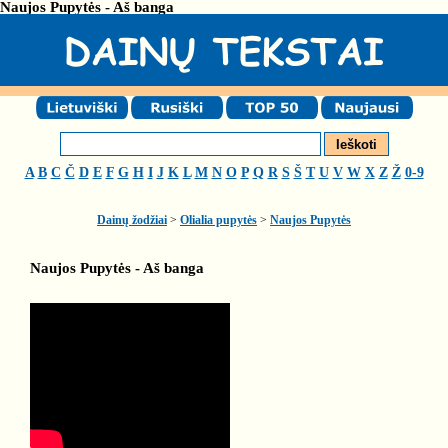
Naujos Pupytės - Aš banga
A
B
C
Č
D
E
F
G
H
I
J
K
L
M
N
O
P
Q
R
S
Š
T
U
V
W
X
Z
Ž
0-9
Dainų žodžiai
>
Olialia pupytės
>
Naujos Pupytės
Naujos Pupytės - Aš banga