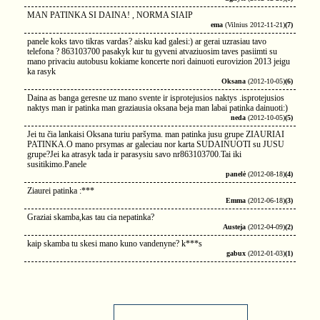
MAN PATINKA SI DAINA! , NORMA SIAIP
ema
(Vilnius 2012-11-21)
(7)
panele koks tavo tikras vardas? aisku kad galesi:) ar gerai uzrasiau tavo
telefona ? 863103700 pasakyk kur tu gyveni atvaziuosim taves pasiimti su
mano privaciu autobusu kokiame koncerte nori dainuoti eurovizion 2013 jeigu
ka rasyk
Oksana
(2012-10-05)
(6)
Daina as banga geresne uz mano svente ir isprotejusios naktys .isprotejusios
naktys man ir patinka man graziausia oksana beja man labai patinka dainuoti:)
neda
(2012-10-05)
(5)
Jei tu čia lankaisi Oksana turiu paršyma. man patinka jusu grupe ZIAURIAI
PATINKA.O mano prsymas ar galeciau nor karta SUDAINUOTI su JUSU
grupe?Jei ka atrasyk tada ir parasysiu savo nr863103700.Tai iki
susitikimo.Panele
panelė
(2012-08-18)
(4)
Ziaurei patinka :***
Emma
(2012-06-18)
(3)
Graziai skamba,kas tau cia nepatinka?
Austeja
(2012-04-09)
(2)
kaip skamba tu skesi mano kuno vandenyne? k***s
gabux
(2012-01-03)
(1)