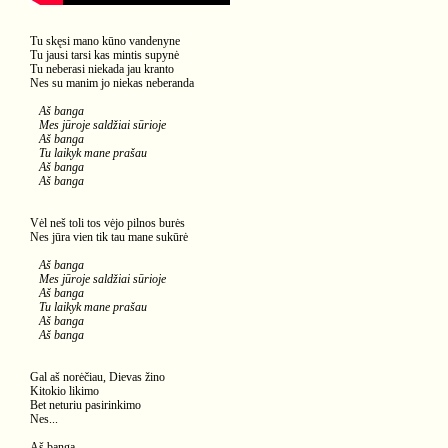
Tu skęsi mano kūno vandenyne
Tu jausi tarsi kas mintis supynė
Tu neberasi niekada jau kranto
Nes su manim jo niekas neberanda
Aš banga
Mes jūroje saldžiai sūrioje
Aš banga
Tu laikyk mane prašau
Aš banga
Aš banga
Vėl neš toli tos vėjo pilnos burės
Nes jūra vien tik tau mane sukūrė
Aš banga
Mes jūroje saldžiai sūrioje
Aš banga
Tu laikyk mane prašau
Aš banga
Aš banga
Gal aš norėčiau, Dievas žino
Kitokio likimo
Bet neturiu pasirinkimo
Nes...
Aš banga...