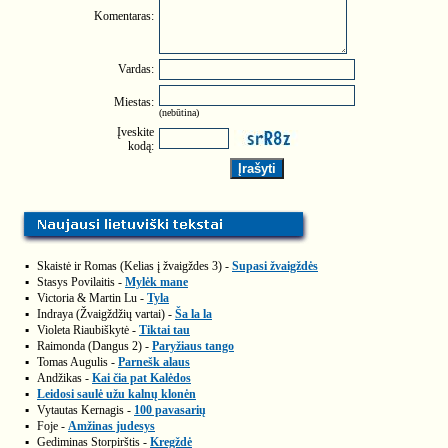
Komentaras:
Vardas:
Miestas:
(nebūtina)
Įveskite
kodą:
▪
Skaistė ir Romas (Kelias į žvaigždes 3) -
Supasi žvaigždės
▪
Stasys Povilaitis -
Mylėk mane
▪
Victoria & Martin Lu -
Tyla
▪
Indraya (Žvaigždžių vartai) -
Ša la la
▪
Violeta Riaubiškytė -
Tiktai tau
▪
Raimonda (Dangus 2) -
Paryžiaus tango
▪
Tomas Augulis -
Parnešk alaus
▪
Andžikas -
Kai čia pat Kalėdos
▪
Leidosi saulė užu kalnų klonėn
▪
Vytautas Kernagis -
100 pavasarių
▪
Foje -
Amžinas judesys
▪
Gediminas Storpirštis -
Kregždė