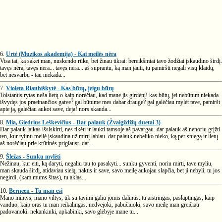
6.
Urtė (Muzikos akademija) - Kai meilės nėra
Visa tai, ką sakei man, nuskendo rūke, bet žinau tikrai: bereikšmiai tavo žodžiai įskaudino širdį.
tavęs nėra, tavęs nėra... tavęs nėra... aš suprantu, ką man jauti, tu pamiršti negali visų klaidų,
bet nesvarbu - tau niekada...
7.
Violeta Riaubiškytė - Kas būtų, jeigu būtų
Tolstantis rytas neša lietų o kaip norėčiau, kad mane jis girdėtų! kas būtų, jei nebūtum niekada
išvydęs jos praeinančios gatve? gal būtume mes dabar drauge? gal galėčiau mylėt tave, pamiršt
apie ją, galėčiau aukot save, deja! nors skauda...
8.
Mia, Giedrius Leškevičius - Dar palauk (Žvaigždžių duetai 3)
Dar palauk laikas išsiskirti, nes tikėti ir laukti tamsoje aš pavargau. dar palauk aš nenoriu grįžti
ten, kur tylinti meilė įskaudina už mirtį labiau. dar palauk nebeliko nieko, ką per sniegą ir lietų
aš norėčiau prie krūtinės priglaust. dar...
9.
Šležas - Sunku mylėti
Nežinau, kur eiti, ką daryti, negaliu tau to pasakyti... sunku gyventi, noriu mirti, tave myliu,
man skauda širdį, atidaviau sielą, naktis ir save, savo meilę aukojau slapčia, bet ji nebyli, tu jos
negirdi, (kam mums šitas), tu aklas...
10.
Berneen - Tu man esi
Mano mintys, mano viltys, tik su tavimi galiu jomis dalintis. tu aistringas, paslaptingas, kaip
vanduo, kaip oras tu man reikalingas. nedvejoki, pabučiuoki, savo meilę man greičiau
padovanoki. nekankinki, apkabinki, savo glėbyje mane tu...