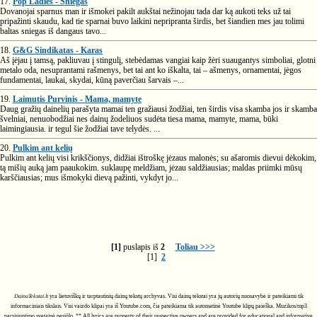
17.
Pop Ladies - Sniegas
Dovanojai sparnus man ir išmokei pakilt aukštai nežinojau tada dar ką aukoti teks už tai
pripažinti skaudu, kad tie sparnai buvo laikini nepripranta širdis, bet šiandien mes jau tolimi
baltas sniegas iš dangaus tavo...
18.
G&G Sindikatas - Karas
Aš įėjau į tamsą, pakliuvau į stingulį, stebėdamas vangiai kaip žėri suaugantys simboliai, glotni
metalo oda, nesuprantami rašmenys, bet tai ant ko iškalta, tai – ašmenys, ornamentai, jėgos
fundamentai, laukai, skydai, kūną paverčiau šarvais –...
19.
Laimutis Purvinis - Mama, mamyte
Daug gražių dainelių parašyta mamai ten gražiausi žodžiai, ten širdis visa skamba jos ir skamba
švelniai, nenuobodžiai nes dainų žodeliuos sudėta tiesa mama, mamyte, mama, būki
laimingiausia. ir tegul šie žodžiai tave telydės. ...
20.
Pulkim ant kelių
Pulkim ant kelių visi krikščionys, didžiai ištroškę jėzaus malonės; su ašaromis dievui dėkokim,
tą mišių auką jam paaukokim. suklaupę meldžiam, jėzau saldžiausias; maldas priimki mūsų
karščiausias; mus išmokyki dievą pažinti, vykdyt jo...
[1]
puslapis iš
2
Toliau >>>
[1]
2
DainuTekstai.lt
yra lietuviškų ir tarptautinių dainų tekstų archyvas. Visi dainų tekstai yra jų autorių nuosavybė ir pateikiami tik
informaciniais tikslais. Visi vaizdo klipai yra iš Youtube.com, čia pateikiama tik automatinė Youtube klipų paieška. Muzikos/mp3
parsisiuntimo svetainė nesiūlo. ** All lyrics are property of their respective owners and are provided for educational and informative