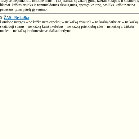
Tavęs aš nepaliksiu... londone lietus... (x2) kažkas šį vakarą gimė, kažkur susipins ir susiderins
likimai. kažkas atsitiks ir nenumaldomas džiaugsmas, apėmęs krūtinę, pasiliks. kažkur ateina
pavasaris tyliai į širdį gyvenimo...
5.
ŽAS - Ne kažką
Londone mergos – ne kažką nėra cepelinų – ne kažką tėvai toli – ne kažką darbe ari – ne kažką
skaičiuoji svarus – ne kažką kemši kebabus – ne kažką prie klubų eilės – ne kažką ir trūksta
meilės – ne kažką londone sienas dažiau berlyne...