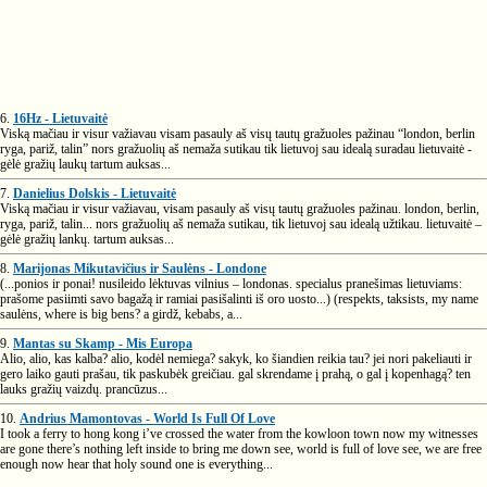
6.
16Hz - Lietuvaitė
Viską mačiau ir visur važiavau visam pasauly aš visų tautų gražuoles pažinau “london, berlin
ryga, pariž, talin” nors gražuolių aš nemaža sutikau tik lietuvoj sau idealą suradau lietuvaitė -
gėlė gražių laukų tartum auksas...
7.
Danielius Dolskis - Lietuvaitė
Viską mačiau ir visur važiavau, visam pasauly aš visų tautų gražuoles pažinau. london, berlin,
ryga, pariž, talin... nors gražuolių aš nemaža sutikau, tik lietuvoj sau idealą užtikau. lietuvaitė –
gėlė gražių lankų. tartum auksas...
8.
Marijonas Mikutavičius ir Saulėns - Londone
(...ponios ir ponai! nusileido lėktuvas vilnius – londonas. specialus pranešimas lietuviams:
prašome pasiimti savo bagažą ir ramiai pasišalinti iš oro uosto...) (respekts, taksists, my name
saulėns, where is big bens? a girdž, kebabs, a...
9.
Mantas su Skamp - Mis Europa
Alio, alio, kas kalba? alio, kodėl nemiega? sakyk, ko šiandien reikia tau? jei nori pakeliauti ir
gero laiko gauti prašau, tik paskubėk greičiau. gal skrendame į prahą, o gal į kopenhagą? ten
lauks gražių vaizdų. prancūzus...
10.
Andrius Mamontovas - World Is Full Of Love
I took a ferry to hong kong i’ve crossed the water from the kowloon town now my witnesses
are gone there’s nothing left inside to bring me down see, world is full of love see, we are free
enough now hear that holy sound one is everything...