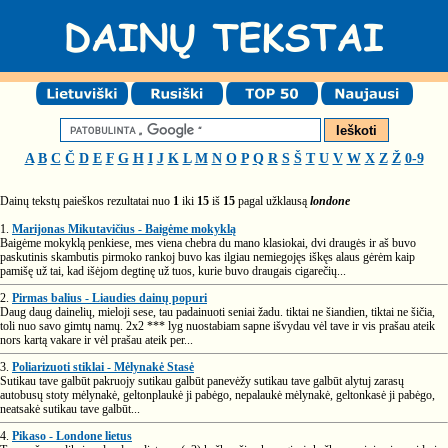
A
B
C
Č
D
E
F
G
H
I
J
K
L
M
N
O
P
Q
R
S
Š
T
U
V
W
X
Z
Ž
0-9
Dainų tekstų paieškos rezultatai nuo
1
iki
15
iš
15
pagal užklausą
londone
1.
Marijonas Mikutavičius - Baigėme mokyklą
Baigėme mokyklą penkiese, mes viena chebra du mano klasiokai, dvi draugės ir aš buvo
paskutinis skambutis pirmoko rankoj buvo kas ilgiau nemiegojęs iškęs alaus gėrėm kaip
pamišę už tai, kad išėjom degtinę už tuos, kurie buvo draugais cigarečių...
2.
Pirmas balius - Liaudies dainų popuri
Daug daug dainelių, mieloji sese, tau padainuoti seniai žadu. tiktai ne šiandien, tiktai ne šičia,
toli nuo savo gimtų namų. 2x2 *** lyg nuostabiam sapne išvydau vėl tave ir vis prašau ateik
nors kartą vakare ir vėl prašau ateik per...
3.
Poliarizuoti stiklai - Mėlynakė Stasė
Sutikau tave galbūt pakruojy sutikau galbūt panevėžy sutikau tave galbūt alytuj zarasų
autobusų stoty mėlynakė, geltonplaukė ji pabėgo, nepalaukė mėlynakė, geltonkasė ji pabėgo,
neatsakė sutikau tave galbūt...
4.
Pikaso - Londone lietus