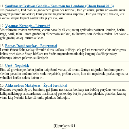
11.
Saulėnas ir Česlovas Gabalis - Kam man tas Londons (Chorų karai 2013)
Jūs pagalvosit, kad man su galva nėra gerai nes nežinau, kur yr šiaurė, pietūs ar vakarai man
geografija buvo mokykloj kankynė bet begyvendams supratau, kur yra tėvynė ji yra čia, kur
skaniai kvepia kepant šašlykiuks ji yra čia, kur...
12.
Vytautas Kernagis - Lietuvaitė
Visur buvau ir visur važiavau, visam pasauly aš visų tautų gražuoles pažinau. london, berlin,
ryga, pariž, talin... nors gražuolių aš nemaža sutikau, tik lietuvoj sau idealą suradau. lietuvaitė –
gėlė gražių lankų. tartum auksas...
13.
Romas Dambrauskas - Emigrantai
Lemtis ištiesė šaltą ranką užtrenkė duris kažkas kuždėjo: eik gal tai vienintelė viltis nelengvas
kelias prieš akis o šitaip blaškės tau širdis nujausdama tik aklą žingsnį klaidžioje nakty
išbarstęs laimės pelenus su širdgėla...
14.
Urtė - Nepaleisk
Einu aš gravitacijos keliu jaučiu kaip žemė verias, aš krentu žemyn niujorko, londono purvu
slenku pasaulio amžinu keliu stok, nepaleisk, prašau visko, kuo tiki nepaleisk, prašau ugnis, ta
velniškai karšta naktis kaistu ir...
15.
Aleksandras Makejevas - Žydri berniukai
Rožinės svajonės žydrų berniukų gal jiems neskauda, bet kaip ten bebūtų paryžius verkia ant
kelių atsiklaupęs amsterdamas marihuanoj paskendęs bet jie plaukia, plaukia, plaukia į krantą
viens kitą švelniai laiko už rankų plaukus šukuoja...
[1]
puslapis iš
1