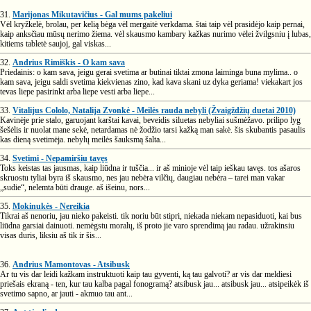
31.
Marijonas Mikutavičius - Gal mums pakeliui
Vėl kryžkelė, brolau, per kelią bėga vėl mergaitė verkdama. štai taip vėl prasidėjo kaip pernai,
kaip anksčiau mūsų nerimo žiema. vėl skausmo kambary kažkas nurimo vėlei žvilgsniu į lubas,
kitiems tabletė saujoj, gal viskas...
32.
Andrius Rimiškis - O kam sava
Priedainis: o kam sava, jeigu gerai svetima ar butinai tiktai zmona laiminga buna mylima.. o
kam sava, jeigu saldi svetima kiekvienas zino, kad kava skani uz dyka geriama! viekakart jos
tevas liepe pasirinkt arba liepe vesti arba liepe...
33.
Vitalijus Cololo, Natalija Zvonkė - Meilės rauda nebyli (Žvaigždžių duetai 2010)
Kavinėje prie stalo, garuojant karštai kavai, beveidis siluetas nebyliai sušmėžavo. prilipo lyg
šešėlis ir nuolat mane sekė, netardamas nė žodžio tarsi kažką man sakė. šis skubantis pasaulis
kas dieną svetimėja. nebylų meilės šauksmą šalta...
34.
Svetimi - Nepamiršiu tavęs
Toks keistas tas jausmas, kaip liūdna ir tuščia... ir aš minioje vėl taip ieškau tavęs. tos ašaros
skruostu tyliai byra iš skausmo, nes jau nebėra vilčių, daugiau nebėra – tarei man vakar
„sudie“, nelemta būti drauge. aš išeinu, nors...
35.
Mokinukės - Nereikia
Tikrai aš nenoriu, jau nieko pakeisti. tik noriu būt stipri, niekada niekam nepasiduoti, kai bus
liūdna garsiai dainuoti. nemėgstu moralų, iš proto jie varo sprendimą jau radau. užrakinsiu
visas duris, liksiu aš tik ir šis...
36.
Andrius Mamontovas - Atsibusk
Ar tu vis dar leidi kažkam instruktuoti kaip tau gyventi, ką tau galvoti? ar vis dar meldiesi
priešais ekraną - ten, kur tau kalba pagal fonogramą? atsibusk jau... atsibusk jau... atsipeikėk iš
svetimo sapno, ar jauti - akmuo tau ant...