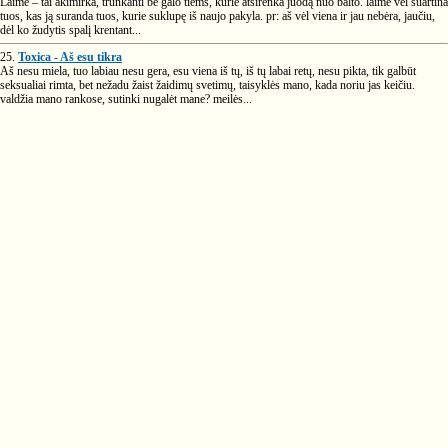
Laimė – tai akimirka, trunkanti be galo tiems, kurie atsirenka juodą nuo balto. laimė vėl suartina
tuos, kas ją suranda tuos, kurie suklupę iš naujo pakyla. pr: aš vėl viena ir jau nebėra, jaučiu,
dėl ko žudytis spalį krentant...
25.
Toxica - Aš esu tikra
Aš nesu miela, tuo labiau nesu gera, esu viena iš tų, iš tų labai retų, nesu pikta, tik galbūt
seksualiai rimta, bet nežadu žaist žaidimų svetimų, taisyklės mano, kada noriu jas keičiu.
valdžia mano rankose, sutinki nugalėt mane? meilės...