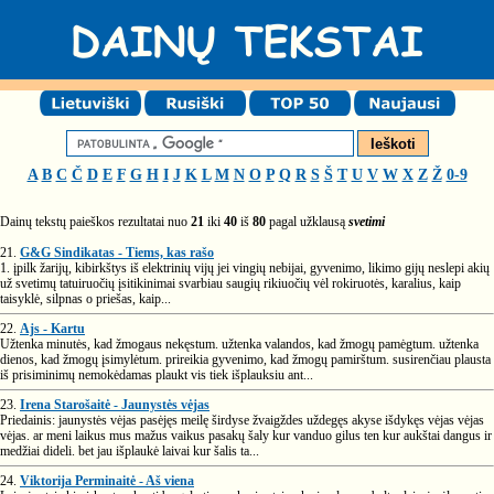
A
B
C
Č
D
E
F
G
H
I
J
K
L
M
N
O
P
Q
R
S
Š
T
U
V
W
X
Z
Ž
0-9
Dainų tekstų paieškos rezultatai nuo
21
iki
40
iš
80
pagal užklausą
svetimi
21.
G&G Sindikatas - Tiems, kas rašo
1. įpilk žarijų, kibirkštys iš elektrinių vijų jei vingių nebijai, gyvenimo, likimo gijų neslepi akių
už svetimų tatuiruočių įsitikinimai svarbiau saugių rikiuočių vėl rokiruotės, karalius, kaip
taisyklė, silpnas o priešas, kaip...
22.
Ajs - Kartu
Užtenka minutės, kad žmogaus nekęstum. užtenka valandos, kad žmogų pamėgtum. užtenka
dienos, kad žmogų įsimylėtum. prireikia gyvenimo, kad žmogų pamirštum. susirenčiau plausta
iš prisiminimų nemokėdamas plaukt vis tiek išplauksiu ant...
23.
Irena Starošaitė - Jaunystės vėjas
Priedainis: jaunystės vėjas pasėjęs meilę širdyse žvaigždes uždegęs akyse išdykęs vėjas vėjas
vėjas. ar meni laikus mus mažus vaikus pasakų šaly kur vanduo gilus ten kur aukštai dangus ir
medžiai dideli. bet jau išplaukė laivai kur šalis ta...
24.
Viktorija Perminaitė - Aš viena