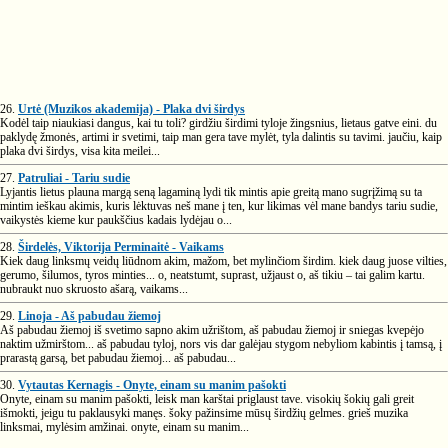
26.
Urtė (Muzikos akademija) - Plaka dvi širdys
Kodėl taip niaukiasi dangus, kai tu toli? girdžiu širdimi tyloje žingsnius, lietaus gatve eini. du
paklydę žmonės, artimi ir svetimi, taip man gera tave mylėt, tyla dalintis su tavimi. jaučiu, kaip
plaka dvi širdys, visa kita meilei...
27.
Patruliai - Tariu sudie
Lyjantis lietus plauna margą seną lagaminą lydi tik mintis apie greitą mano sugrįžimą su ta
mintim ieškau akimis, kuris lėktuvas neš mane į ten, kur likimas vėl mane bandys tariu sudie,
vaikystės kieme kur paukščius kadais lydėjau o...
28.
Širdelės, Viktorija Perminaitė - Vaikams
Kiek daug linksmų veidų liūdnom akim, mažom, bet mylinčiom širdim. kiek daug juose vilties,
gerumo, šilumos, tyros minties... o, neatstumt, suprast, užjaust o, aš tikiu – tai galim kartu.
nubraukt nuo skruosto ašarą, vaikams...
29.
Linoja - Aš pabudau žiemoj
Aš pabudau žiemoj iš svetimo sapno akim užrištom, aš pabudau žiemoj ir sniegas kvepėjo
naktim užmirštom... aš pabudau tyloj, nors vis dar galėjau stygom nebyliom kabintis į tamsą, į
prarastą garsą, bet pabudau žiemoj... aš pabudau...
30.
Vytautas Kernagis - Onyte, einam su manim pašokti
Onyte, einam su manim pašokti, leisk man karštai priglaust tave. visokių šokių gali greit
išmokti, jeigu tu paklausyki manęs. šoky pažinsime mūsų širdžių gelmes. grieš muzika
linksmai, mylėsim amžinai. onyte, einam su manim...