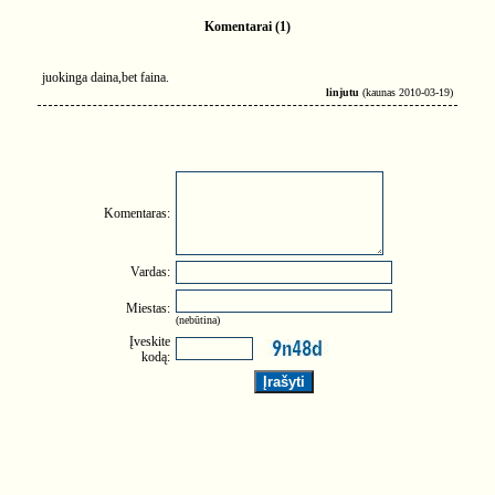
Komentarai (1)
juokinga daina,bet faina.
linjutu
(kaunas 2010-03-19)
Komentaras:
Vardas:
Miestas:
(nebūtina)
Įveskite
kodą: