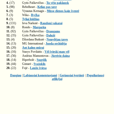
4.
(17)
Gytis Paškevičius -
Tu vėjo paklausk
5.
(98)
Rebelheart -
Kelias pas tave
6.
(9)
Vytautas Kernagis -
Mūsų dienos kaip šventė
7.
(3)
Wika -
Ryčka
8.
(5)
Tyliai leidžias
9.
(131)
Ieva Narkutė -
Raudoni vakarai
10.
(8)
Rondo -
Margarita
11.
(92)
Gytis Paškevičius -
Draugams
12.
(35)
Gytis Paškevičius -
Dalužė
13.
(4)
Džordana Butkutė -
Nemylėjau tavęs
14.
(13)
MG International -
Juoda orchidėja
15.
(20)
Ant kalno mūrai
16.
(16)
Stasys Povilaitis -
Vėl švieski man vėl
17.
(56)
Andrius Mamontovas -
Jūreivio daina
18.
(14)
Hiperbolė -
Sugrįžk
19.
(44)
Gintarė -
Svajoklis
20.
(22)
Fojė -
Laužo šviesa
Daugiau
|
Labiausiai komentuojami
|
Geriausiai įvertinti
|
Populiariausi
atlikėjai