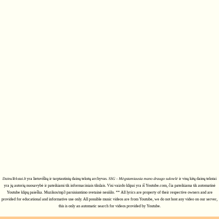
DainuTekstai.lt
yra lietuviškų ir tarptautinių dainų tekstų archyvas.
SSG - Mėgstamiausia mano draugo suknelė
ir visų kitų dainų tekstai
yra jų autorių nuosavybė ir pateikiami tik informaciniais tikslais. Visi vaizdo klipai yra iš Youtube.com, čia pateikiama tik automatinė
Youtube klipų paieška. Muzikos/mp3 parsisiuntimo svetainė nesiūlo. ** All lyrics are property of their respective owners and are
provided for educational and informative use only. All possible music videos are from Youtube, we do not host any video on our server,
this is only an automatic search for videos provided by Youtube.