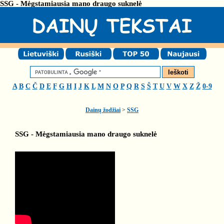
SSG - Mėgstamiausia mano draugo suknelė
A
B
C
Č
D
E
F
G
H
I
J
K
L
M
N
O
P
Q
R
S
Š
T
U
V
W
X
Z
Ž
0-9
Dainų žodžiai
>
SSG
SSG - Mėgstamiausia mano draugo suknelė