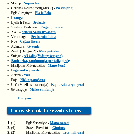
▪
Skamp -
Superstar
▪
Grūdas (Kelias į žvaigždes 2) -
Po klajonių
▪
Eglė Jurgaitytė -
Ela ir Bela
▪
Draugas
▪
Bjelle ir Peru -
Brolužis
▪
Vitalijus Pauliukas -
Raganų puota
▪
XXL -
Senelis Šaltis ir vasara
▪
Viengungiai -
Senbernio daina
▪
Neo -
Grįžtu lietum
▪
Agentūra -
Gyvenk
▪
Živilė (Dangus 2) -
Man patinka
▪
Sniegė -
Aš šalia (Vidury žemyno)
▪
Saulė teka, raudonuoja per žalią girelę
▪
Marijonas Mikutavičius -
Mano žemė
▪
Bėga zuikis pievele
▪
Ariana -
Vau
▪
Foje -
Nieko panašaus
▪
Urtė (Muzikos akademija) -
Ką darai, daryk gerai
▪
69 danguje -
Meilės simfonija
Daugiau...
1.
(1)
Eglė Sirvydytė -
Mano namai
2.
(6)
Stasys Povilaitis -
Giminės
3.
(2)
Marijonas Mikutavičius -
Trys milijonai