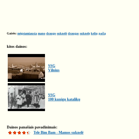
Gairės:
mėgstamiausia
mano
draugo
suknelė
draugas
suknelę
kelių
pačią
kitos dainos:
SSG
Vilnius
SSG
100 kunigų katalikų
Dainos panašiais pavadinimais:
Tele Bim Bam - Mamos suknelė