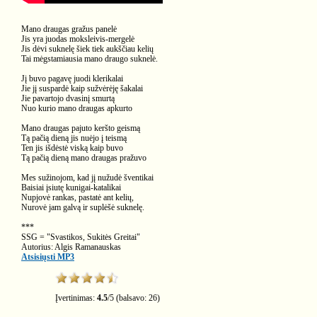
Mano draugas gražus panelė
Jis yra juodas moksleivis-mergelė
Jis dėvi suknelę šiek tiek aukščiau kelių
Tai mėgstamiausia mano draugo suknelė.
Jį buvo pagavę juodi klerikalai
Jie jį suspardė kaip sužvėrėję šakalai
Jie pavartojo dvasinį smurtą
Nuo kurio mano draugas apkurto
Mano draugas pajuto keršto geismą
Tą pačią dieną jis nuėjo į teismą
Ten jis išdėstė viską kaip buvo
Tą pačią dieną mano draugas pražuvo
Mes sužinojom, kad jį nužudė šventikai
Baisiai įsiutę kunigai-katalikai
Nupjovė rankas, pastatė ant kelių,
Nurovė jam galvą ir suplėšė suknelę.
***
SSG = "Svastikos, Sukitės Greitai"
Autorius: Algis Ramanauskas
Atsisiųsti MP3
Įvertinimas:
4.5
/
5
(balsavo:
26
)