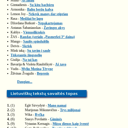
▪
Milita -
Aš žinau
▪
Gimtadienis -
Su kitu bachūru
▪
Armonika -
Baltų beržų kalva
▪
Lemon Joy -
Nekęsk manęs dar stipriau
▪
Rasa -
Medžiai be lapų
▪
Džordana Butkutė -
Nepakartojamas
▪
Antanas Šabaniauskas -
Žavingos akys
▪
Kablys -
Vienuoliktokės
▪
ŽAS -
Randas (serialo „Pasmerkti 3“ daina)
▪
Mango -
Saulės spindulėlis
▪
Deivis -
Skrisk
▪
Mink taką -
Su tavim į saulę
▪
Tūkstantis žingsnelių
▪
Giulija -
Na tai kas
▪
Bavarija & Violeta Riaubiškytė -
Aš tavo
▪
Vudis -
Myliu Motiną Tėvynę
▪
Žilvinas Žvagulis -
Beprotis
Daugiau...
1.
(1)
Eglė Sirvydytė -
Mano namai
2.
(2)
Marijonas Mikutavičius -
Trys milijonai
3.
(3)
Wika -
Ryčka
4.
(6)
Stasys Povilaitis -
Giminės
5.
(9)
Vytautas Kernagis -
Mūsų dienos kaip šventė