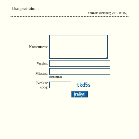
labai grazi daina ...
donatas
(hamburg 2015-03-07)
Komentaras:
Vardas:
Miestas:
(nebūtina)
Įveskite
kodą: