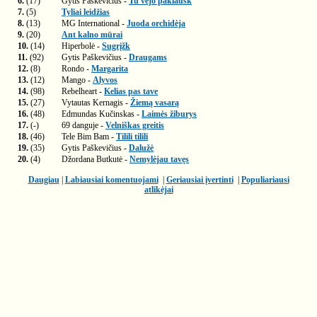
6.
(17)
Gytis Paškevičius -
Tu vėjo paklausk
7.
(5)
Tyliai leidžias
8.
(13)
MG International -
Juoda orchidėja
9.
(20)
Ant kalno mūrai
10.
(14)
Hiperbolė -
Sugrįžk
11.
(92)
Gytis Paškevičius -
Draugams
12.
(8)
Rondo -
Margarita
13.
(12)
Mango -
Alyvos
14.
(98)
Rebelheart -
Kelias pas tave
15.
(27)
Vytautas Kernagis -
Žiemą vasarą
16.
(48)
Edmundas Kučinskas -
Laimės žiburys
17.
(-)
69 danguje -
Velniškas greitis
18.
(46)
Tele Bim Bam -
Tilili tilili
19.
(35)
Gytis Paškevičius -
Dalužė
20.
(4)
Džordana Butkutė -
Nemylėjau tavęs
Daugiau
|
Labiausiai komentuojami
|
Geriausiai įvertinti
|
Populiariausi
atlikėjai