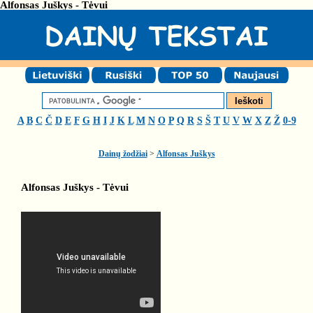
Alfonsas Juškys - Tėvui
A
B
C
Č
D
E
F
G
H
I
J
K
L
M
N
O
P
Q
R
S
Š
T
U
V
W
X
Z
Ž
0-9
Dainų žodžiai
>
Alfonsas Juškys
Alfonsas Juškys - Tėvui