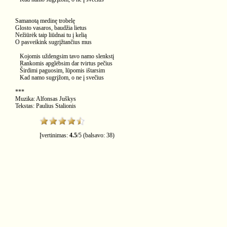
Samanotą medinę trobelę
Glosto vasaros, baudžia lietus
Nežiūrėk taip liūdnai tu į kelią
O pasveikink sugrįžtančius mus
Kojomis uždengsim tavo namo slenkstį
Rankomis apglėbsim dar tvirtus pečius
Širdimi paguosim, lūpomis ištarsim
Kad namo sugrįžom, o ne į svečius
***
Muzika: Alfonsas Juškys
Tekstas: Paulius Stalionis
Įvertinimas:
4.5
/
5
(balsavo:
38
)