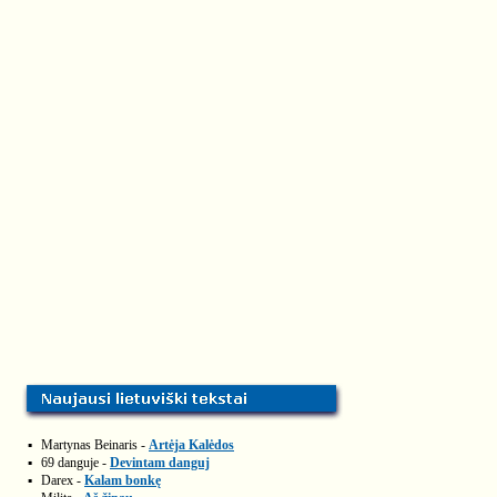
▪
Martynas Beinaris -
Artėja Kalėdos
▪
69 danguje -
Devintam danguj
▪
Darex -
Kalam bonkę