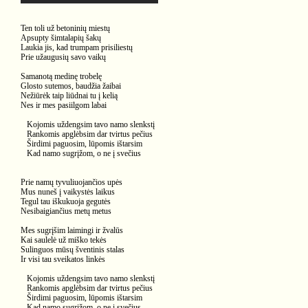
Ten toli už betoninių miestų
Apsupty šimtalapių šakų
Laukia jis, kad trumpam prisiliestų
Prie užaugusių savo vaikų
Samanotą medinę trobelę
Glosto sutemos, baudžia žaibai
Nežiūrėk taip liūdnai tu į kelią
Nes ir mes pasiilgom labai
Kojomis uždengsim tavo namo slenkstį
Rankomis apglėbsim dar tvirtus pečius
Širdimi paguosim, lūpomis ištarsim
Kad namo sugrįžom, o ne į svečius
Prie namų tyvuliuojančios upės
Mus nuneš į vaikystės laikus
Tegul tau iškukuoja gegutės
Nesibaigiančius metų metus
Mes sugrįšim laimingi ir žvalūs
Kai saulelė už miško tekės
Sulinguos mūsų šventinis stalas
Ir visi tau sveikatos linkės
Kojomis uždengsim tavo namo slenkstį
Rankomis apglėbsim dar tvirtus pečius
Širdimi paguosim, lūpomis ištarsim
Kad namo sugrįžom, o ne į svečius