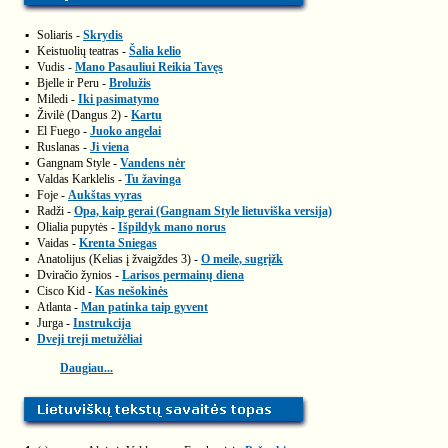
▪
Soliaris -
Skrydis
▪
Keistuolių teatras -
Šalia kelio
▪
Vudis -
Mano Pasauliui Reikia Tavęs
▪
Bjelle ir Peru -
Brolužis
▪
Miledi -
Iki pasimatymo
▪
Živilė (Dangus 2) -
Kartu
▪
El Fuego -
Juoko angelai
▪
Ruslanas -
Ji viena
▪
Gangnam Style -
Vandens nėr
▪
Valdas Karklelis -
Tu žavinga
▪
Foje -
Aukštas vyras
▪
Radži -
Opa, kaip gerai (Gangnam Style lietuviška versija)
▪
Olialia pupytės -
Išpildyk mano norus
▪
Vaidas -
Krenta Sniegas
▪
Anatolijus (Kelias į žvaigždes 3) -
O meile, sugrįžk
▪
Dviračio žynios -
Larisos permainų diena
▪
Cisco Kid -
Kas nešokinės
▪
Atlanta -
Man patinka taip gyvent
▪
Jurga -
Instrukcija
▪
Dveji treji metužėliai
Daugiau...