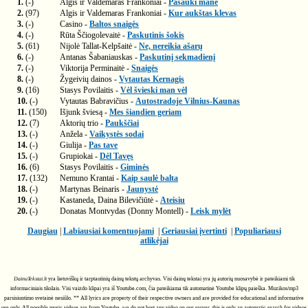
1.
(-)
Algis ir Valdemaras Frankoniai -
Pašauki mane
2.
(97)
Algis ir Valdemaras Frankoniai -
Kur aukštas klevas
3.
(-)
Casino -
Baltos snaigės
4.
(-)
Rūta Ščiogolevaitė -
Paskutinis šokis
5.
(61)
Nijolė Tallat-Kelpšaitė -
Ne, nereikia ašarų
6.
(-)
Antanas Šabaniauskas -
Paskutinį sekmadienį
7.
(-)
Viktorija Perminaitė -
Snaigės
8.
(-)
Žygeivių dainos -
Vytautas Kernagis
9.
(16)
Stasys Povilaitis -
Vėl švieski man vėl
10.
(-)
Vytautas Babravičius -
Autostradoje Vilnius-Kaunas
11.
(150)
Išjunk šviesą -
Mes šiandien geriam
12.
(7)
Aktorių trio -
Paukščiai
13.
(-)
Anžela -
Vaikystės sodai
14.
(-)
Giulija -
Pas tave
15.
(-)
Grupiokai -
Dėl Tavęs
16.
(6)
Stasys Povilaitis -
Giminės
17.
(132)
Nemuno Krantai -
Kaip saulė balta
18.
(-)
Martynas Beinaris -
Jaunystė
19.
(-)
Kastaneda, Daina Bilevičiūtė -
Ateisiu
20.
(-)
Donatas Montvydas (Donny Montell) -
Leisk mylėt
Daugiau
|
Labiausiai komentuojami
|
Geriausiai įvertinti
|
Populiariausi
atlikėjai
DainuTekstai.lt
yra lietuviškų ir tarptautinių dainų tekstų archyvas. Visi dainų tekstai yra jų autorių nuosavybė ir pateikiami tik
informaciniais tikslais. Visi vaizdo klipai yra iš Youtube.com, čia pateikiama tik automatinė Youtube klipų paieška. Muzikos/mp3
parsisiuntimo svetainė nesiūlo. ** All lyrics are property of their respective owners and are provided for educational and informative
use only. All possible music videos are from Youtube, we do not host any video on our server, this is only an automatic search for videos