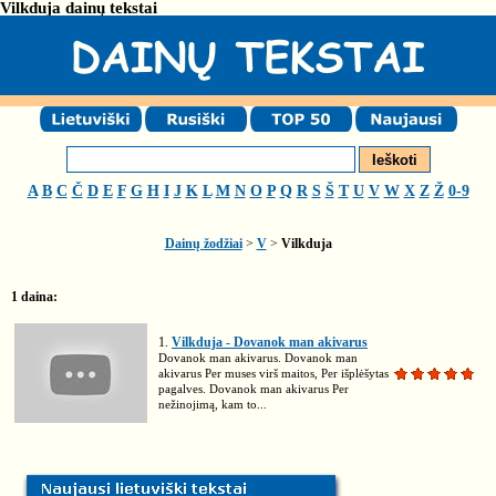
Vilkduja dainų tekstai
A
B
C
Č
D
E
F
G
H
I
J
K
L
M
N
O
P
Q
R
S
Š
T
U
V
W
X
Z
Ž
0-9
Dainų žodžiai
>
V
>
Vilkduja
1 daina:
1.
Vilkduja - Dovanok man akivarus
Dovanok man akivarus. Dovanok man
akivarus Per muses virš maitos, Per išplėšytas
pagalves. Dovanok man akivarus Per
nežinojimą, kam to...