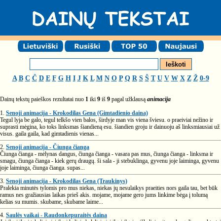
A
B
C
Č
D
E
F
G
H
I
J
K
L
M
N
O
P
Q
R
S
Š
T
U
V
W
X
Z
Ž
0-9
Dainų tekstų paieškos rezultatai nuo
1
iki
9
iš
9
pagal užklausą
animacija
1.
Senoji animacija - Krokodilas Gena (Gimtadienio daina)
Tegul lyja be galo, tegul telkšo vien balos, širdyje man vis viena šviesu. o praeiviai nežino ir
suprasti mėgina, ko toks linksmas šiandieną esu. šiandien groju ir dainuoju aš linksmiausiai už
visus. gaila gaila, kad gimtadienis vienas...
2.
Senoji animacija - Čiunga čianga
Čiunga čianga - mėlynas dangus, čiunga čianga - vasara pas mus, čiunga čianga - linksma ir
smagu, čiunga čianga - kiek gerų draugų. ši sala - ji stebuklinga, gyvenu joje laiminga, gyvenu
joje laiminga, čiunga čianga. supas...
3.
Senoji animacija - Krokodilas Gena (Traukinys)
Pralekia minutės tylomis pro mus niekas, niekas jų nesulaikys praeities nors gaila tau, bet būk
ramus nes gražiausias laikas prieš akis. mojame, mojame gero jums linkime bėga į tolumą
kelias su mumis. skubame, skubame laime...
4.
Saulės vaikai - Raudonkepuraitės daina