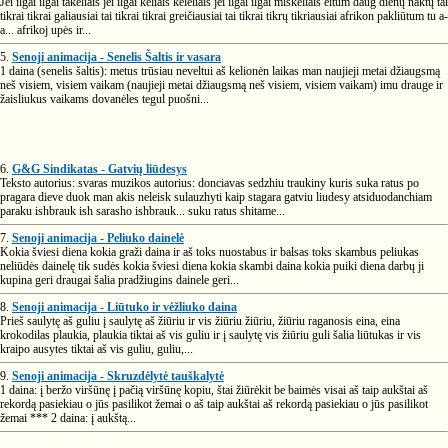
Jei ilgai ilgai takeliais jei ilgai keliais keleliais jei ilgai ilgai miškeliais eitum daug dienų naktų tai
tikrai tikrai galiausiai tai tikrai tikrai greičiausiai tai tikrai tikrų tikriausiai afrikon pakliūtum tu a-
a... afrikoj upės ir...
5.
Senoji animacija - Senelis Šaltis ir vasara
1 daina (senelis šaltis): metus trūsiau neveltui aš kelionėn laikas man naujieji metai džiaugsmą
neš visiem, visiem vaikam (naujieji metai džiaugsmą neš visiem, visiem vaikam) imu drauge ir
žaisliukus vaikams dovanėles tegul puošni...
6.
G&G Sindikatas - Gatvių liūdesys
Teksto autorius: svaras muzikos autorius: donciavas sedzhiu traukiny kuris suka ratus po
pragara dieve duok man akis neleisk sulauzhyti kaip stagara gatviu liudesy atsiduodanchiam
paraku ishbrauk ish sarasho ishbrauk... suku ratus shitame...
7.
Senoji animacija - Peliuko dainelė
Kokia šviesi diena kokia graži daina ir aš toks nuostabus ir balsas toks skambus peliukas
neliūdės dainelę tik sudės kokia šviesi diena kokia skambi daina kokia puiki diena darbų ji
kupina geri draugai šalia pradžiugins dainele geri...
8.
Senoji animacija - Liūtuko ir vėžliuko daina
Prieš saulytę aš guliu į saulytę aš žiūriu ir vis žiūriu žiūriu, žiūriu raganosis eina, eina
krokodilas plaukia, plaukia tiktai aš vis guliu ir į saulytę vis žiūriu guli šalia liūtukas ir vis
kraipo ausytes tiktai aš vis guliu, guliu,...
9.
Senoji animacija - Skruzdėlytė tauškalytė
1 daina: į beržo viršūnę į pačią viršūnę kopiu, štai žiūrėkit be baimės visai aš taip aukštai aš
rekordą pasiekiau o jūs pasilikot žemai o aš taip aukštai aš rekordą pasiekiau o jūs pasilikot
žemai *** 2 daina: į aukštą...