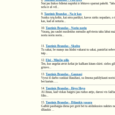
Štai jau liukso bilietai nupirkti ir lėktuvo sparnai pakelti. “l
neša ir aš vėl...
9.
Tautinis Brandas - Na ir kas
Sunku rytą keltis, kai nėra parūkyt, kavos nieks nepadaro, o t
kas, kad aš neturiu...
10.
Tautinis Brandas - Noriu noriu
Vasarą, jau saulei nusileidus mėnulio apšviestu taku labai ma
noriu noriu noriu...
11.
Tautinis Brandas - Skubu
Tu sakai, be manęs tau liūdni vakarai tu sakai, pamiršai nebeve
taip...
12.
Elzė - Minčių pilis
Ten, kur angelai atviri keliai jie kažkam kitam skirti. sielos 
griuvo...
13.
Tautinis Brandas - Gaunasi
Vyrui iš darbo sunkiai šliaužiasi, su žmona paišdykauti norisi,
bet kartais......
14.
Tautinis Brandas - Heyo Heyo
Aš žinau, kad viskas baigėsi jau ruduo atėjo, darosi vis šalčiau
šilto...
15.
Tautinis Brandas - Džiaukis vasara
Galbūt pasibaigia diena per greit bet tu atslinkusios nakties n
džiaukis ...