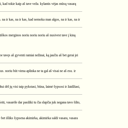
kei, kad tokie kaip aš tave veža. kylantis vėjas mūsų vasarą
 na ir kas, na ir kas, kad nemoka man algos, na ir kas, na ir
tiškos merginos noriu noriu noriu aš nusivest tave į kiną
e tavęs aš gyventi ramiai nežinai, ką jaučiu aš bet gerai jei
s. noriu būt viena aplinka ne ta gal aš visai ne aš esu. ir
ui dėl jų visi taip pykstasi, būna, laimė šypsosi ir žaidžiasi,
ti, vasarėle dar pasiliki tu čia slapčia juk negana tavo šilto,
ne bet išliks šypsena akimirka, akimirka saldi vasara, vasara