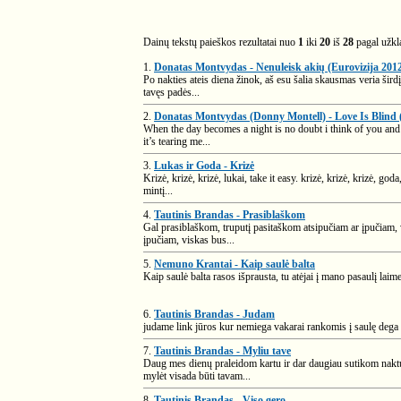
Dainų tekstų paieškos rezultatai nuo
1
iki
20
iš
28
pagal užk
1.
Donatas Montvydas - Nenuleisk akių (Eurovizija 201
Po nakties ateis diena žinok, aš esu šalia skausmas veria šird
tavęs padės...
2.
Donatas Montvydas (Donny Montell) - Love Is Blind (
When the day becomes a night is no doubt i think of you and 
it’s tearing me...
3.
Lukas ir Goda - Krizė
Krizė, krizė, krizė, lukai, take it easy. krizė, krizė, krizė, go
mintį...
4.
Tautinis Brandas - Prasiblaškom
Gal prasiblaškom, truputį pasitaškom atsipučiam ar įpučiam, 
įpučiam, viskas bus...
5.
Nemuno Krantai - Kaip saulė balta
Kaip saulė balta rasos išprausta, tu atėjai į mano pasaulį lai
6.
Tautinis Brandas - Judam
judame link jūros kur nemiega vakarai rankomis į saulę dega 
7.
Tautinis Brandas - Myliu tave
Daug mes dienų praleidom kartu ir dar daugiau sutikom naktų b
mylėt visada būti tavam...
8.
Tautinis Brandas - Viso gero