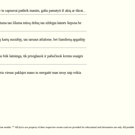
 tu sapnavai patikėk manim, galiu pamatyti iš akių ar tikrai...
artuma tau šiluma mūsų delnų tau uždegta laimės liepsna be
ug kartų nusidėję, tau tarnaut atšalome, bet šiandieną apgailėję
 būk laiminga, tik prisiglausk ir pabučiuok krenta snaigės
oriu vienas paklajot mano tu mergaitė man tavęs taip reikia
ainė nesiūlo. ** All lyrics are property of their respective owners and are provided for educational and informative use only. All possible