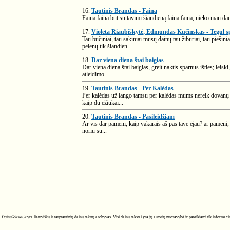
16.
Tautinis Brandas - Faina
Faina faina būt su tavimi šiandieną faina faina, nieko man daug
17.
Violeta Riaubiškytė, Edmundas Kučinskas - Tegul s
Tau bučiniai, tau sakiniai mūsų dainų tau žiburiai, tau pieš
pelenų tik šiandien...
18.
Dar viena diena štai baigias
Dar viena diena štai baigias, greit naktis sparnus išties; leiski
atleidimo...
19.
Tautinis Brandas - Per Kalėdas
Per kalėdas už lango tamsu per kalėdas mums nereik dovanų p
kaip du ežiukai...
20.
Tautinis Brandas - Pasileidžiam
Ar vis dar pameni, kaip vakarais aš pas tave ėjau? ar pameni, 
noriu su...
DainuTekstai.lt
yra lietuviškų ir tarptautinių dainų tekstų archyvas. Visi dainų tekstai yra jų autorių nuosavybė ir pateikiami tik informa