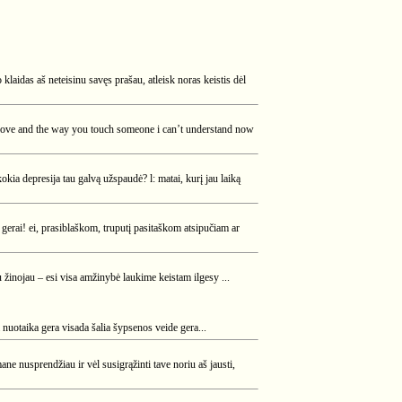
klaidas aš neteisinu savęs prašau, atleisk noras keistis dėl
ur love and the way you touch someone i can’t understand now
 kokia depresija tau galvą užspaudė? l: matai, kurį jau laiką
gerai! ei, prasiblaškom, truputį pasitaškom atsipučiam ar
u žinojau – esi visa amžinybė laukime keistam ilgesy ...
nuotaika gera visada šalia šypsenos veide gera...
e nusprendžiau ir vėl susigrąžinti tave noriu aš jausti,