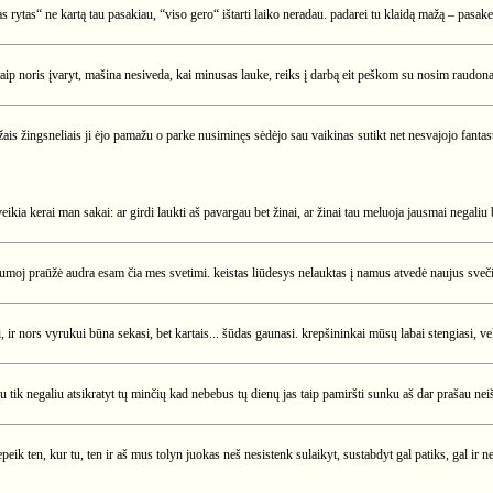
abas rytas“ ne kartą tau pasakiau, “viso gero“ ištarti laiko neradau. padarei tu klaidą mažą – pasa
aip noris įvaryt, mašina nesiveda, kai minusas lauke, reiks į darbą eit peškom su nosim raudona.
žais žingsneliais ji ėjo pamažu o parke nusiminęs sėdėjo sau vaikinas sutikt net nesvajojo fantas
ikia kerai man sakai: ar girdi laukti aš pavargau bet žinai, ar žinai tau meluoja jausmai negaliu b
gilumoj praūžė audra esam čia mes svetimi. keistas liūdesys nelauktas į namus atvedė naujus svečiu
 ir nors vyrukui būna sekasi, bet kartais... šūdas gaunasi. krepšininkai mūsų labai stengiasi, velt
 tik negaliu atsikratyt tų minčių kad nebebus tų dienų jas taip pamiršti sunku aš dar prašau neišei
epeik ten, kur tu, ten ir aš mus tolyn juokas neš nesistenk sulaikyt, sustabdyt gal patiks, gal ir 