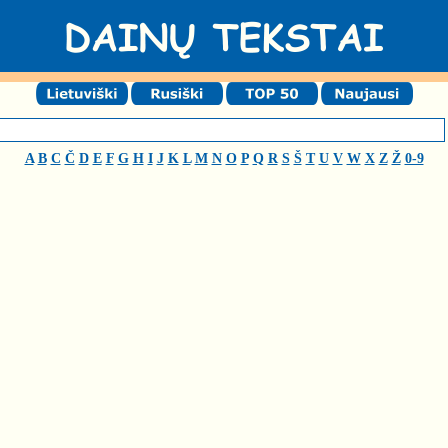
A
B
C
Č
D
E
F
G
H
I
J
K
L
M
N
O
P
Q
R
S
Š
T
U
V
W
X
Z
Ž
0-9