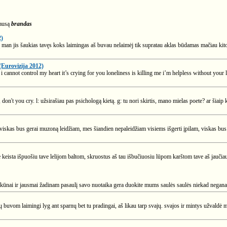
lausą
brandas
2)
į man jis šaukias tavęs koks laimingas aš buvau nelaimėj tik supratau aklas būdamas mačiau kito 
Eurovizija 2012)
i cannot control my heart it’s crying for you loneliness is killing me i’m helpless without yo
da, don't you cry. l: užsirašiau pas psichologą kietą. g: tu nori skirtis, mano mielas poete? ar šiaip
viskas bus gerai muzoną leidžiam, mes šiandien nepaleidžiam visiems išgerti įpilam, viskas bus 
me keista išpuošiu tave lelijom baltom, skruostus aš tau išbučiuosiu lūpom karštom tave aš jaučia
kūnai ir jausmai žadinam pasaulį savo nuotaika gera duokite mums saulės saulės niekad negana 
uvom laimingi lyg ant sparnų bet tu pradingai, aš likau tarp svajų. svajos ir mintys užvaldė man