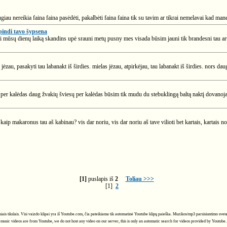
iau nereikia faina faina pasėdėti, pakalbėti faina faina tik su tavim ar tikrai nemelavai kad mane
pindi tavo šypsena
iniai mūsų dienų laiką skandins upė srauni metų pusny mes visada būsim jauni tik brandesni tau 
, jėzau, pasakyti tau labanakt iš širdies. mielas jėzau, atpirkėjau, tau labanakt iš širdies. nors da
er kalėdas daug žvakių šviesų per kalėdas būsim tik mudu du stebuklingą baltą naktį dovanojau
kaip makaronus tau aš kabinau? vis dar noriu, vis dar noriu aš tave vilioti bet kartais, kartais n
[1]
puslapis iš
2
Toliau >>>
[1]
2
ciniais tikslais. Visi vaizdo klipai yra iš Youtube.com, čia pateikiama tik automatinė Youtube klipų paieška. Muzikos/mp3 parsisiuntimo svet
music videos are from Youtube, we do not host any video on our server, this is only an automatic search for videos provided by Youtube.