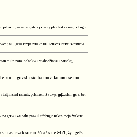
 pilnas gyvybės esi, ateik į šventę plazdant vėliavų ir būgnų
avo į alų, geso lempa nuo kalbų. lietuvos laukai skambėjo
kad man trūko noro. nelankiau nuobodžiausių pamokų,
su bet kuo – tegu visi nustemba. nuo vaiko namuose, nuo
no širdį. namai namais, prisimeni išvykęs, grįžusiam gerai bet
ūna geriau kai baltą pasaulį uždengia naktis moja žvakutė
s rudas, ir varlė suprato: šūdas! saule šviečia, žydi gėlės,