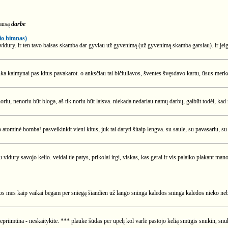
lausą
darbe
nio himnas)
vidury. ir ten tavo balsas skamba dar gyviau už gyvenimą (už gyvenimą skamba garsiau). ir jeigu
kaimynai pas kitus pavakarot. o anksčiau tai bičiuliavos, šventes švęsdavo kartu, ūsus merkd
nenoriu, nenoriu būt bloga, aš tik noriu būt laisva. niekada nedariau namų darbų, galbūt todėl, 
atominė bomba! pasveikinkit vieni kitus, juk tai daryti šitaip lengva. su saule, su pavasariu, 
u vidury savojo kelio. veidai tie patys, prikolai irgi, viskas, kas gerai ir vis palaiko plakant ma
ėdos mes kaip vaikai bėgam per sniegą šiandien už lango sninga kalėdos sninga kalėdos nieko neb
priimtina - neskaitykite. *** plauke šūdas per upelį kol varlė pastojo kelią smūgis snukin, snuki