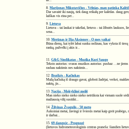
aš...
8.
Marijonas Mikutavičius - Velnias, man patinka Kalėd
Dar savaitė iki naujų, tiek daug reikalų per kalėdas. daug ge
laiškas vis eina per...
9.
Lietuva
Lietuva – tai laukai ir takeliai, lietuva – tai žibutės laukuos, 
sena...
10.
Merūnas ir Ilja Aksionov - O mes vaikai
Būna dienų, kai tylėt labai sunku nežinau, kas vyksta iš ties
ranką, pažvelki į akis ir...
11.
G&G Sindikatas - Muzika Kuri Saugo
Teksto autorius: svaras muzikos autorius: pushaz …ne jiems 
rashau naktimis nes naktimis...
12.
Braškės - Kačiukas
Mažą kačiuką iš draugo gavai, globoti žadėjai, verkei, maldavai
naktų, jis...
13.
Nacija - Mokyklinė meilė
Man nieko nieko nieko nieko netrūksta kai vienam suole sėdi 
mažiausią viltį susitikt...
14.
Žilvinas Žvagulis - 50 metų
Auksiniai metai, žavingi ir šviesūs metai kaip greit prabėgo, 
ir darbai...
15.
69 danguje - Prognozė
(lietuvos hidrometeorologinis centras praneša: šiandien lietu