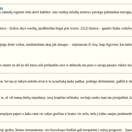
os
rų valandų rogėmis ledu atveš kalėdos. nuo sunkių nešulių moterys pavargo paštininkai niurzgia, j
lietuva – žydros akys seselių, juodbėrėliai žirgai prie tvoros. (2x2) lietuva – gandro lizdas sodyboj,
ų jeigu žemė verkia, neužmerkime akių juk žmogus – stipriausias iš visų. kaip išgyvent, kai nie
o mums ne del ju del musu ash perlauzhiu save ir atiduodu tau puse o savaja pasejes vidury t
. bet tau jo laikyti neleido tėvai ir tu tą kačiuką lauke palikai. prabėgo dešimtmetis, galbūt ir 
tu, aš vėl namų darbų nepadaręs, nosį krapštau tušinuku. na kaip sunku man tau prisipažinti, ka
nespėjom pajust o laiko ratai vis sukas greičiau ir kratos vis neša, neša į tolius naujus penkiasd
voje giedra, lietaus nenumatoma. visi horoskopo ženklai gali nesiparinti.) mūsų prognozė... šian