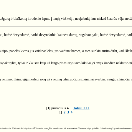
guitą ir blaškomą it rudenio lapus, į naują vieškelį, į nauja buitį, kur niekad šiaurūs vėjai neužp
domu, barbė devyndarbė, barbė devyndarbė! kai nėra darbų, sugalvot galiu, barbė devyndarbė, b
 tipo, panelės kietos jūs vaidinat lėles, jūs vaidinat barbes, o mes sunkiai turim dirbt, kad išlai
ąnakt tyliai, tyliai ir klausau kaip už lango pisasi trys tavo kikiliai jei tavęs šiandien neklauso 
, gyvenimo, likimo gijų neslepi akių už svetimų tatuiruočių įsitikinimai svarbiau saugių rikiuočių vė
[1]
puslapis iš
4
Toliau >>>
[1]
2
3
4
ciniais tikslais. Visi vaizdo klipai yra iš Youtube.com, čia pateikiama tik automatinė Youtube klipų paieška. Muzikos/mp3 parsisiuntimo svet