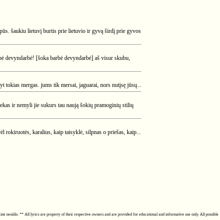
ūs. šaukiu lietuvį burtis prie lietuvio ir gyvą širdį prie gyvos
arbė devyndarbė! [šoka barbė devyndarbė] aš visur skubu,
kyt tokias mergas. jums tik mersai, jaguarai, nors nutįsę jūsų...
niekas ir nemyli jie sukurs tau naują šokių pramoginių stilių
l rokiruotės, karalius, kaip taisyklė, silpnas o priešas, kaip...
ainė nesiūlo. ** All lyrics are property of their respective owners and are provided for educational and informative use only. All possible