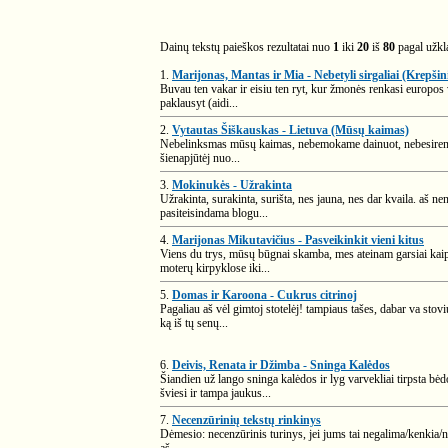
Dainų tekstų paieškos rezultatai nuo
1
iki
20
iš
80
pagal užk
1.
Marijonas, Mantas ir Mia - Nebetyli sirgaliai (Krepši
Buvau ten vakar ir eisiu ten ryt, kur žmonės renkasi europos 
paklausyt (aidi...
2.
Vytautas Šiškauskas - Lietuva (Mūsų kaimas)
Nebelinksmas mūsų kaimas, nebemokame dainuot, nebesirenka 
šienapjūtėj nuo...
3.
Mokinukės - Užrakinta
Užrakinta, surakinta, surišta, nes jauna, nes dar kvaila. aš 
pasiteisindama blogu...
4.
Marijonas Mikutavičius - Pasveikinkit vieni kitus
Viens du trys, mūsų būgnai skamba, mes ateinam garsiai kaip 
moterų kirpyklose iki...
5.
Domas ir Karoona - Cukrus citrinoj
Pagaliau aš vėl gimtoj stotelėj! tampiaus tašes, dabar va stovi
ką iš tų senų...
6.
Deivis, Renata ir Džimba - Sninga Kalėdos
Šiandien už lango sninga kalėdos ir lyg varvekliai tirpsta b
šviesi ir tampa jaukus...
7.
Necenzūrinių tekstų rinkinys
Dėmesio: necenzūrinis turinys, jei jums tai negalima/kenkia/ne