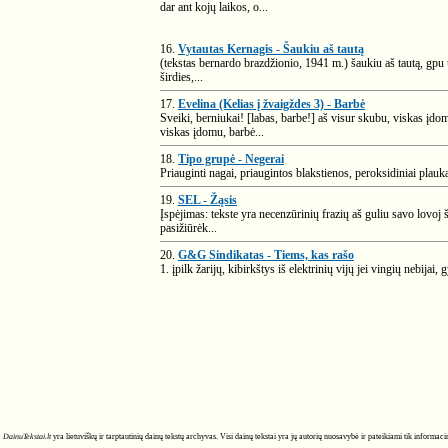
dar ant kojų laikos, o...
16.
Vytautas Kernagis - Šaukiu aš tautą
(tekstas bernardo brazdžionio, 1941 m.) šaukiu aš tautą, gpu už
širdies,...
17.
Evelina (Kelias į žvaigždes 3) - Barbė
Sveiki, berniukai! [labas, barbe!] aš visur skubu, viskas į
viskas įdomu, barbė...
18.
Tipo grupė - Negerai
Priauginti nagai, priaugintos blakstienos, peroksidiniai plaukai
19.
SEL - Žąsis
Įspėjimas: tekste yra necenzūrinių frazių aš guliu savo lovoj ši
pasižiūrėk...
20.
G&G Sindikatas - Tiems, kas rašo
1. įpilk žarijų, kibirkštys iš elektrinių vijų jei vingių nebijai
DainuTekstai.lt
yra lietuviškų ir tarptautinių dainų tekstų archyvas. Visi dainų tekstai yra jų autorių nuosavybė ir pateikiami tik informa