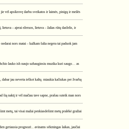
ie vėl apsikrovę darbu sveikatos ir laimės, pinigų ir meilės
 lietuva – ajerai ežeruos, lietuva – žalias rūtų darželis, ir
ko nedarai nors matai – kažkam šalia negera tai paduok jam
ushchio lauko ish naujo uzhauginsiu muzika kuri saugo… as
du, dabar jau neverta ieškot kaltų. miaukia kačiukas per žvarbą
d šią naktį ir vėl mačiau tave sapne, prašau suteik man nors
ešimt metų, tai visai mažai penkiasdešimt metų pralėkė gražiai
dien geriausia prognozė... avinams sėkmingas laikas, jaučiai