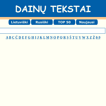
A
B
C
Č
D
E
F
G
H
I
J
K
L
M
N
O
P
Q
R
S
Š
T
U
V
W
X
Z
Ž
0-9