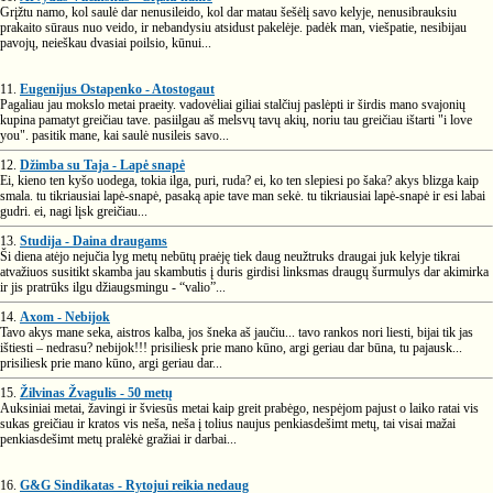
Grįžtu namo, kol saulė dar nenusileido, kol dar matau šešėlį savo kelyje, nenusibrauksiu
prakaito sūraus nuo veido, ir nebandysiu atsidust pakelėje. padėk man, viešpatie, nesibijau
pavojų, neieškau dvasiai poilsio, kūnui...
11.
Eugenijus Ostapenko - Atostogaut
Pagaliau jau mokslo metai praeity. vadovėliai giliai stalčiuj paslėpti ir širdis mano svajonių
kupina pamatyt greičiau tave. pasiilgau aš melsvų tavų akių, noriu tau greičiau ištarti "i love
you". pasitik mane, kai saulė nusileis savo...
12.
Džimba su Taja - Lapė snapė
Ei, kieno ten kyšo uodega, tokia ilga, puri, ruda? ei, ko ten slepiesi po šaka? akys blizga kaip
smala. tu tikriausiai lapė-snapė, pasaką apie tave man sekė. tu tikriausiai lapė-snapė ir esi labai
gudri. ei, nagi lįsk greičiau...
13.
Studija - Daina draugams
Ši diena atėjo nejučia lyg metų nebūtų praėję tiek daug neužtruks draugai juk kelyje tikrai
atvažiuos susitikt skamba jau skambutis į duris girdisi linksmas draugų šurmulys dar akimirka
ir jis pratrūks ilgu džiaugsmingu - “valio”...
14.
Axom - Nebijok
Tavo akys mane seka, aistros kalba, jos šneka aš jaučiu... tavo rankos nori liesti, bijai tik jas
ištiesti – nedrasu? nebijok!!! prisiliesk prie mano kūno, argi geriau dar būna, tu pajausk...
prisiliesk prie mano kūno, argi geriau dar...
15.
Žilvinas Žvagulis - 50 metų
Auksiniai metai, žavingi ir šviesūs metai kaip greit prabėgo, nespėjom pajust o laiko ratai vis
sukas greičiau ir kratos vis neša, neša į tolius naujus penkiasdešimt metų, tai visai mažai
penkiasdešimt metų pralėkė gražiai ir darbai...
16.
G&G Sindikatas - Rytojui reikia nedaug