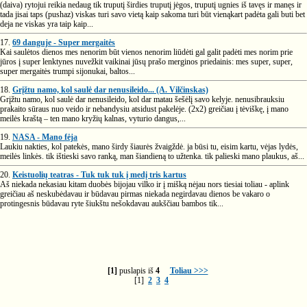
(daiva) rytojui reikia nedaug tik truputį širdies truputį jėgos, truputį ugnies iš tavęs ir manęs ir
tada jisai taps (pushaz) viskas turi savo vietą kaip sakoma turi būt vienąkart padėta gali buti bet
deja ne viskas yra taip kaip...
17.
69 danguje - Super mergaitės
Kai saulėtos dienos mes nenorim būt vienos nenorim liūdėti gal galit padėti mes norim prie
jūros į super lenktynes nuvežkit vaikinai jūsų prašo merginos priedainis: mes super, super,
super mergaitės trumpi sijonukai, baltos...
18.
Grįžtu namo, kol saulė dar nenusileido... (A. Vilčinskas)
Grįžtu namo, kol saulė dar nenusileido, kol dar matau šešėlį savo kelyje. nenusibrauksiu
prakaito sūraus nuo veido ir nebandysiu atsidust pakelėje. (2x2) greičiau į tėviškę, į mano
meilės kraštą – ten mano kryžių kalnas, vyturio dangus,...
19.
NASA - Mano fėja
Laukiu nakties, kol patekės, mano širdy šiaurės žvaigždė. ja būsi tu, eisim kartu, vėjas lydės,
meilės linkės. tik ištieski savo ranką, man šiandieną to užtenka. tik palieski mano plaukus, aš...
20.
Keistuolių teatras - Tuk tuk tuk į medį tris kartus
Aš niekada nekasiau kitam duobės bijojau vilko ir į mišką nėjau nors tiesiai toliau - aplink
greičiau aš neskubėdavau ir būdavau pirmas niekada negirdavau dienos be vakaro o
protingesnis būdavau ryte šiukštu nešokdavau aukščiau bambos tik...
[1]
puslapis iš
4
Toliau >>>
[1]
2
3
4