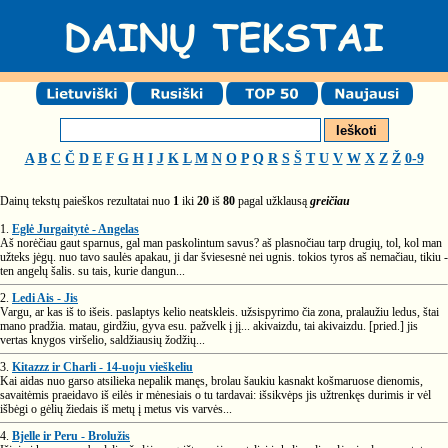
A
B
C
Č
D
E
F
G
H
I
J
K
L
M
N
O
P
Q
R
S
Š
T
U
V
W
X
Z
Ž
0-9
Dainų tekstų paieškos rezultatai nuo
1
iki
20
iš
80
pagal užklausą
greičiau
1.
Eglė Jurgaitytė - Angelas
Aš norėčiau gaut sparnus, gal man paskolintum savus? aš plasnočiau tarp drugių, tol, kol man
užteks jėgų. nuo tavo saulės apakau, ji dar šviesesnė nei ugnis. tokios tyros aš nemačiau, tikiu -
ten angelų šalis. su tais, kurie dangun...
2.
Ledi Ais - Jis
Vargu, ar kas iš to išeis. paslaptys kelio neatskleis. užsispyrimo čia zona, pralaužiu ledus, štai
mano pradžia. matau, girdžiu, gyva esu. pažvelk į jį... akivaizdu, tai akivaizdu. [pried.] jis
vertas knygos viršelio, saldžiausių žodžių...
3.
Kitazzz ir Charli - 14-uoju vieškeliu
Kai aidas nuo garso atsilieka nepalik manęs, brolau šaukiu kasnakt košmaruose dienomis,
savaitėmis praeidavo iš eilės ir mėnesiais o tu tardavai: išsikvėps jis užtrenkęs durimis ir vėl
išbėgi o gėlių žiedais iš metų į metus vis varvės...
4.
Bjelle ir Peru - Brolužis