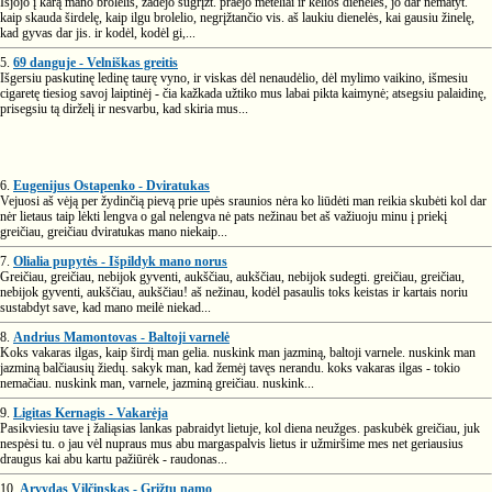
Išjojo į karą mano brolelis, žadėjo sugrįžt. praėjo meteliai ir kelios dienelės, jo dar nematyt.
kaip skauda širdelę, kaip ilgu brolelio, negrįžtančio vis. aš laukiu dienelės, kai gausiu žinelę,
kad gyvas dar jis. ir kodėl, kodėl gi,...
5.
69 danguje - Velniškas greitis
Išgersiu paskutinę ledinę taurę vyno, ir viskas dėl nenaudėlio, dėl mylimo vaikino, išmesiu
cigaretę tiesiog savoj laiptinėj - čia kažkada užtiko mus labai pikta kaimynė; atsegsiu palaidinę,
prisegsiu tą dirželį ir nesvarbu, kad skiria mus...
6.
Eugenijus Ostapenko - Dviratukas
Vejuosi aš vėją per žydinčią pievą prie upės sraunios nėra ko liūdėti man reikia skubėti kol dar
nėr lietaus taip lėkti lengva o gal nelengva nė pats nežinau bet aš važiuoju minu į priekį
greičiau, greičiau dviratukas mano niekaip...
7.
Olialia pupytės - Išpildyk mano norus
Greičiau, greičiau, nebijok gyventi, aukščiau, aukščiau, nebijok sudegti. greičiau, greičiau,
nebijok gyventi, aukščiau, aukščiau! aš nežinau, kodėl pasaulis toks keistas ir kartais noriu
sustabdyt save, kad mano meilė niekad...
8.
Andrius Mamontovas - Baltoji varnelė
Koks vakaras ilgas, kaip širdį man gelia. nuskink man jazminą, baltoji varnele. nuskink man
jazminą balčiausių žiedų. sakyk man, kad žemėj tavęs nerandu. koks vakaras ilgas - tokio
nemačiau. nuskink man, varnele, jazminą greičiau. nuskink...
9.
Ligitas Kernagis - Vakarėja
Pasikviesiu tave į žaliąsias lankas pabraidyt lietuje, kol diena neužges. paskubėk greičiau, juk
nespėsi tu. o jau vėl nupraus mus abu margaspalvis lietus ir užmiršime mes net geriausius
draugus kai abu kartu pažiūrėk - raudonas...
10.
Arvydas Vilčinskas - Grįžtu namo