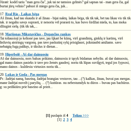
Jūratė: kodėl tariu "man gera čia", juk tai ne tamsios gelmės? gal sapnas tai - man gera čia, gal
burtai jūrų velnio? pabust iš miego gera čia, juk...
17.
Real Rio - Laikas bėga
Aš žinau, kad tau skaudu ir aš žinau - bijai naktų. laikas bėga, tik tik tak, bet tau likau vis tik tik
tak. ir negaliu savęs suprasti, ir nenoriu vėl prarasti to, kas buvo širdžiai miela, to, kas moka
džiugint sielą. (tik tik tak,...
18.
Marijonas Mikutavičius - Degančios rankos
Tai toliausioji jo kelionė pas tave, jau šįkart be kūnų, virš grandinių, ginklų ir karūnų, virš
liežuvių aistringų vargonų. pas tave paskutinį sykį prisiglaust, įsikniaubti amžiams. savo
nebaigtą fugą palikęs, ir tikslus ir dienas...
19.
Hiperbolė - Aš dar dainuosiu
Aš dar dainuosiu, nors balsas prikimo, dainuosiu ir tąsyk būdamas nebyliu. aš dar dainuosiu,
gal mano dainos pasieks ir tave pro žemės gaudesį. noriu tik lūpas suvilgyti, tegul jos šypsosi,
mano dainos - kuždesiu virtusios noriu tik...
20.
Lukas ir Goda - Pas mergas
Pr.: žadėjai namą, baseiną, žadėjai brangias vestuves, tau ...(?) kažkas, žinau, buvai pas mergas.
mane žadėjai nuvežt į paryžių, ... (?) kutiūras. nu nebestumdyk tu dūros – buvau pas bachūrus.
g: su pedikiūru prie baseino aš prieit...
[1]
puslapis iš
4
Toliau >>>
[1]
2
3
4