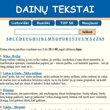
A
B
C
Č
D
E
F
G
H
I
J
K
L
M
N
O
P
Q
R
S
Š
T
U
V
W
X
Z
Ž
0-9
Dainų tekstų paieškos rezultatai nuo
1
iki
20
iš
80
pagal užklausą
lūpų
1.
Wika - Ryčka
Kartą sutikau vaikiną, jį visi ryčka vadina, jis nerūko, nesikeikia ir man akyte pamerkia. jo
marškinukai aptempti, raumenukai papūsti, jis – miesto pažiba, o aš kaimietė paprasta... turi jis
daug pinigų, nors man tai ir...
2.
Lukas ir Goda - Nieko nežinau
Lukai? goda, kas yra? nieko nežinau, nieko nežinau he nieko nežinau, nieko nežinau he vakar
aš mačiau tave su kažkokiu bernioku sakyk, ką tu čia šneki? jis gi mano grupiokas. tai kodėl
tada mačiau, kad jūs išėjot iš kabako? kokio kabako? kas...
3.
Draugas
Dar neišeikime, dar pastovėkime, juk neužmigsim, tikrai neužmigsime. šitokį vakarą, šitokį
lietų kaipgi paliksim, kam gi paliksime? reikia draugą turėti, būtinai reik turėti nors vienintelį
draugą, kad galėtum tikėti, kad galėtum...
4.
Vaidas - Mergaitė