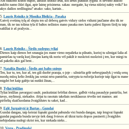
Ant balkono krašto mąsto, laiškus drasko lėtai, kol lietus plaukus lygina. iš devinto aukšto
aukšto namo žiūri ilgai, apie laimę prisimena. sakau: mergaite, ką viena niūrioj nakty veiki? ko
akys dailios nedžiugina? atsako: sako, kartais...
5.
Lauris Reiniks ir Monika Bleikša - Pasaka
Gatvėj svetimų tylą aš slepiu ten už debesų gatvės vidury sielos vidumi jaučiame abu tik ne
man, tik ne tau tolima tyla iš baltos nežinios mano pasaka mes kartu paliesi lūpom širdį tu taip
saldžiai ir aš pražysiu...
6.
Lauris Reiniks - Širdis sudegus tyliai
Dienos kaip dienos bet smaugia jos mane vieno nepalieka ta pilnatis, kurioj tu užmigai šalia aš
pamiršau tą vardą kurį žinojau kartą tik noriu vėl pakilt ir nuskristi nuskristi į ten, kur miegi tu
aš pakeliu akis gal bent...
7.
Natalija Bunkė - Širdis ant balto sniego
Ten, kur tu, ten, kur aš, ten gili duobė praraja, o joje – užmiršta gėlė nebespjaudyk į veidą senų
nuodų mūsų kelio ženklų jau seniai nėra pamiršta, sutrypta ta euforija kurioje taip ilgai tu mane
migdei bet kaip galėjo tai nutikti žinau,...
8.
Tyliai leidžias
Tyliai leidžias pavargusi saulė, paskutiniai šešėliai dienos. galbūt viską pasaulyje pamiršiu, bet
tavęs, mylimoji, niekados. išėjai tu rasotais takeliais nesiklausus tėvelio nei mamos. ant
pirštelių skaičiuodama žvaigždutes tu sakei, kad...
9.
Eglė Jurgaitytė ir Bartas - Gundai
Gundai dangau, taip keistai šiąnakt gundai pabunda visi bunda dangau, taip lengvai šiąnakt
gundai pagunda bunda tavyje tiek daug šviesos aš tikrai turiu drąsos pasinerti į žvaigždes
nebijodama nudegt skrist ten, kur niekada nieks...
10.
Vesta - Pradinukė