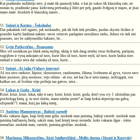
Kai pradinuke nužiūrėjo tave, ji matė tik jaunuolį šalia. o kai jis sukos tik klasiokių rate, nė
motais tu, pradinuke pana. kiekvieną pertrauką ji žiūri per petį, gaudo žvilgsnį ir mąsto, ar jisai
mane matė. išsiskirti iš klasiokių masės...
11.
Sniegė ir Karina - Šokoladas
Dar pakaitink virš ugnies, juk neskaudės, juk tik šiek tiek prisilies, juodas skystis išsilies ir
prasidės karšti žaidimai nakties. tavos virtuvės paslapties nesužinos nieks, išduot vis tiek nėr
prasmės, nes be saldymedžio šaknies, be...
12.
Gytis Paškevičius - Draugams
Mes vėl susitikom po šitiek metų mylėję, tikėję ir tiek daug netekę visur išsibarstę, parėjom,
sugrįžom ir vyną aukojam už tuos, kurie liko už tuos, kurie myli, už tuos, kurie laukia nors
niekad ir nieko nėra dar sulaukę už tuos, kurie...
13.
Sniegė - Aš šalia (Vidury žemyno)
Aš esu tavo rankose, lūpose, skruostuose, raudonumu, šiluma, švelnumu aš gyva, visose tavo
kino juostose, jūrų uostuose, vėjo ošimu - aš esu, net kai čia ir nėra manęs, neišsigąsk, esu
kažkur ore, aš švelniu vėju perlieju tau gatves, nėra...
14.
Lukas ir Goda - Krizė
Krizė, krizė, krizė, lukai, take it easy. krizė, krizė, krizė, goda, don't you cry. l: užsirašiau pas
psichologą kietą. g: tu nori skirtis, mano mielas poete? ar šiaip kokia depresija tau galvą
užspaudė? l: matai, kurį jau laiką mintį...
15.
Andrius Mamontovas - Baltoji varnelė
Koks vakaras ilgas, kaip širdį man gelia. nuskink man jazminą, baltoji varnele. nuskink man
jazminą balčiausių žiedų. sakyk man, kad žemėj tavęs nerandu. koks vakaras ilgas - tokio
nemačiau. nuskink man, varnele, jazminą greičiau. nuskink...
16.
Marijonas Mikutavičius, Aistė Smilgevičiūtė - Meilės duetas (Jūratė ir Kastytis)