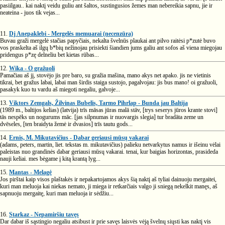
pasiilgau.. kai naktį veidu guliu ant šaltos, sustingusios žemes man nebereikia sapnu, jie ir
neateina - juos tik vejas...
11.
Dj Anepaklebi - Mergelės memuarai (necenzūra)
Buvau graži mergelė stačias papyčiais, nekalta švelnūs plaukai ant pilvo raitėsi p*zutė buvo
vos praskelta aš ilgų b*bių nežinojau prisiekti šiandien jums galiu ant sofos aš viena miegojau
pridengus p*zę delneliu bet kietas rūbas...
12.
Wika - O gražuoli
Pamačiau aš jį, stovėjo jis pre baro, su gražia mašina, mano akys net apako. jis ne vietinis
tikrai, bet gražus labai, labai man širdis staiga sustojo, pagalvojau: jis bus mano! oi gražuoli,
pasakyk kuo tu vardu aš miegoti negaliu, galvoje...
13.
Viktors Zemgals, Žilvinas Bubelis, Tarmo Pihrlap - Bunda jau Baltija
(1989 m., baltijos kelias) (latvija) trīs māsas jūras malā stāv, [trys seserys jūros krante stovi]
tās nespēks un nogurums māc. [jas silpnumas ir nuovargis slegia] tur bradāta zeme un
dvēseles, [ten braidyta žemė ir dvasios] trīs tautu gods...
14.
Ernis, M. Mikutavičius - Dabar geriausi mūsų vakarai
(adams, peters, martin, liet. tekstas m. mikutavičius) palieku netvarkytus namus ir išeinu vėlai
paleistas nuo grandinės dabar geriausi mūsų vakarai. tenai, kur baigias horizontas, prasideda
nauji keliai. mes bėgame į kitą krantą lyg...
15.
Mantas - Melagė
Jos pirštai kaip visos plaštakės ir nepakartojamos akys šią naktį aš tyliai dainuoju mergaitei,
kuri man meluoja kai niekas nemato, ji miega ir retkarčiais valgo ji sniegą nekelkit manęs, aš
sapnuoju mergaitę, kuri man meluoja ir sėdžiu...
16.
Starkaz - Nepamiršiu tavęs
Dar dabar iš sąstingio negaliu atsibust ir prie savęs laisvės vėją švelnų siųsti kas naktį vis