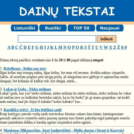
A
B
C
Č
D
E
F
G
H
I
J
K
L
M
N
O
P
Q
R
S
Š
T
U
V
W
X
Z
Ž
0-9
Dainų tekstų paieškos rezultatai nuo
1
iki
20
iš
80
pagal užklausą
miegoti
1.
Rebelheart - Kelias pas tave
Ilgas kelias tarp trumpų naktų, ilgas kelias, bet man vėl neramu. dvelkia naktys virpančiu
šalčiu. aš norėčiau priglust prie tavųjų pečių. aš miegočiau tavo glėbyje ir sapnuočiau mudu
danguje, bet keliauju aš kažkur toli. kur dingai, miela,...
2.
Lukas ir Goda - Nieko nežinau
Lukai? goda, kas yra? nieko nežinau, nieko nežinau he nieko nežinau, nieko nežinau he vakar
aš mačiau tave su kažkokiu bernioku sakyk, ką tu čia šneki? jis gi mano grupiokas. tai kodėl
tada mačiau, kad jūs išėjot iš kabako? kokio kabako? kas...
3.
Karališka erdvė - Iš lėto leidžiasi saulė
Kaip karžygys parodo veidą saulė nutvieskus klonius vakaro žara kitam, laimingesniam
pasauly ankstyvo rytmečio aušra jausmų sparnai nuo žemės pakylėja tegul padangėn nuneša
mane paniekinta didikų ir karalių ugnim suspindusi aušra ugnim...
4.
Marijonas Mikutavičius, Aistė Smilgevičiūtė - Meilės duetas (Jūratė ir Kastytis)