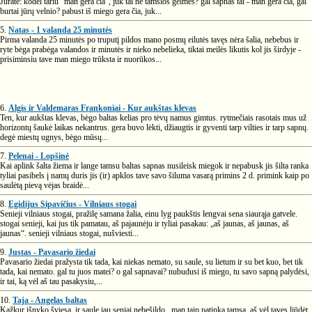
Jūratė: kodėl tariu "man gera čia", juk tai ne tamsios gelmės? gal sapnas tai - man gera čia, gal
burtai jūrų velnio? pabust iš miego gera čia, juk...
5.
Natas - 1 valanda 25 minutės
Pirma valanda 25 minutės po truputį pildos mano posmų eilutės tavęs nėra šalia, nebebus ir
ryte bėga prabėga valandos ir minutės ir nieko nebelieka, tiktai meilės likutis kol jis širdyje -
prisiminsiu tave man miego trūksta ir nuorūkos...
6.
Algis ir Valdemaras Frankoniai - Kur aukštas klevas
Ten, kur aukštas klevas, bėgo baltas kelias pro tėvų namus gimtus. rytmečiais rasotais mus už
horizontų šaukė laikas nekantrus. gera buvo lėkti, džiaugtis ir gyventi tarp vilties ir tarp sapnų.
degė miestų ugnys, bėgo mūsų...
7.
Pelenai - Lopšinė
Kai aplink šalta žiema ir lange tamsu baltas sapnas nusileisk miegok ir nepabusk jis šilta ranka
tyliai pasibels į namų duris jis (ir) apklos tave savo šiluma vasarą primins 2 d. primink kaip po
saulėtą pievą vėjas braidė...
8.
Egidijus Sipavičius - Vilniaus stogai
Senieji vilniaus stogai, pražilę samana žalia, einu lyg paukštis lengvai sena siaurąja gatvele.
stogai senieji, kai jus tik pamatau, aš pajaunėju ir tyliai pasakau: „aš jaunas, aš jaunas, aš
jaunas“. senieji vilniaus stogai, nušviesti...
9.
Justas - Pavasario žiedai
Pavasario žiedai pražysta tik tada, kai niekas nemato, su saule, su lietum ir su bet kuo, bet tik
tada, kai nemato. gal tu juos matei? o gal sapnavai? nubudusi iš miego, tu savo sapną palydėsi,
ir tai, ką vėl aš tau pasakysiu,...
10.
Taja - Angelas baltas
Kažkur išnyko šviesa, ir saule jau seniai nebešildo.. man taip patinka tamsa, aš vėl tavęs liūdėt