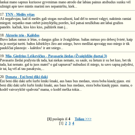
lankai mano sapnus kuriuose gyvenimas mano atrodo dar labiau painus atsibudus sunku vėl
užmigti apie tave mintis marinti nes nepamirštu, kiek...
17.
TNN - Meilės vėjas
Aš negalvojau, kad iš meilės gali stogas nuvažiuoti, kad dėl to nenori valgyt, naktimis ramiai
miegoti. nepatiko man stebėt įsimylėjėlių poreles, kol patsai neužkibau ant labai gražios
panelės. kačiuk, kiss kiss kiss, pažiūrėk man į...
18.
Aktorių trio - Kalėdos
Buvo laikas ramus ir lėtas, o dangus gilus ir žvaigždėtas. baltas mėnuo pro debesį švietė, kaip
tu jo norėjai turėti. baltos kibirkštys žiro ant sniego, buvo medžiai apsvaigę nuo miego ir tik
paukščiai plasnojo: - kalėdos! ir ant sniego...
19.
Mia, Giedrius Leškevičius - Pavasario žiedas (Žvaigždžių duetai 3)
Pavasario žiedai pražysta tik tada, kai niekas nemato, su saule, su lietum ir su bet kuo, bet tik
tada, kai nemato. gal tu juos matei? o gal sapnavai? nubudusi iš miego, tu savo sapną palydėsi,
ir tai, ką vėl aš tau pasakysiu,...
20.
Donata - Eni beni diki daki
Eni beni diki daki urbi šurbi šmiki šmaki, aus baus bus medaus, stora boba kiaulę pjaus. eni
beni diki daki urbi šurbi šmiki šmaki, aus baus bus medaus, stora boba kiaulę pjaus. mama, o
kodėl vaivorykštė spalvota? mama, o kodėl meška tokia...
[1]
puslapis iš
4
Toliau >>>
[1]
2
3
4