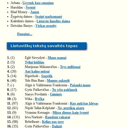
▪
Arbata -
Gyvenk kuo smagiau
▪
Haroldas -
Šventė
▪
Mad Money -
Amen
▪
Žygeivių dainos -
Sraigė narkomanė
▪
Kalėdinės dainos -
Lietuvių liaudies daina
▪
Deividas Bastys -
Viskas praeity
Daugiau...
1.
(1)
Eglė Sirvydytė -
Mano namai
2.
(5)
Tyliai leidžias
3.
(2)
Marijonas Mikutavičius -
Trys milijonai
4.
(20)
Ant kalno mūrai
5.
(14)
Hiperbolė -
Sugrįžk
6.
(40)
Tele Bim Bam -
Mamos suknelė
7.
(-)
Algis ir Valdemaras Frankoniai -
Pašauki mane
8.
(17)
Gytis Paškevičius -
Tu vėjo paklausk
9.
(6)
Stasys Povilaitis -
Giminės
10.
(3)
Wika -
Ryčka
11.
(97)
Algis ir Valdemaras Frankoniai -
Kur aukštas klevas
12.
(61)
Nijolė Tallat-Kelpšaitė -
Ne, nereikia ašarų
13.
(9)
Vytautas Kernagis -
Mūsų dienos kaip šventė
14.
(131)
Ieva Narkutė -
Raudoni vakarai
15.
(98)
Rebelheart -
Kelias pas tave
16.
(35)
Gytis Paškevičius -
Dalužė