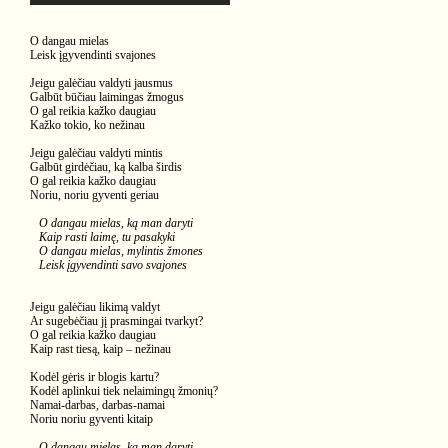
O dangau mielas
Leisk įgyvendinti svajones
Jeigu galėčiau valdyti jausmus
Galbūt būčiau laimingas žmogus
O gal reikia kažko daugiau
Kažko tokio, ko nežinau
Jeigu galėčiau valdyti mintis
Galbūt girdėčiau, ką kalba širdis
O gal reikia kažko daugiau
Noriu, noriu gyventi geriau
O dangau mielas, ką man daryti
Kaip rasti laimę, tu pasakyki
O dangau mielas, mylintis žmones
Leisk įgyvendinti savo svajones
Jeigu galėčiau likimą valdyt
Ar sugebėčiau jį prasmingai tvarkyt?
O gal reikia kažko daugiau
Kaip rast tiesą, kaip – nežinau
Kodėl gėris ir blogis kartu?
Kodėl aplinkui tiek nelaimingų žmonių?
Namai-darbas, darbas-namai
Noriu noriu gyventi kitaip
O dangau mielas, ką man daryti