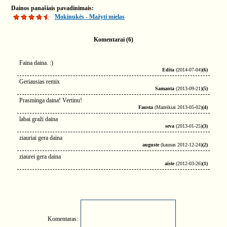
Dainos panašiais pavadinimais:
Mokinukės - Mažyti mielas
Komentarai (6)
Faina daina. :)
Edita
(2014-07-04)
(6)
Geriausias remix
Samanta
(2013-09-21)
(5)
Prasminga daina! Vertinu!
Fausta
(Mazeikiai 2013-05-02)
(4)
labai graži daina
seva
(2013-01-25)
(3)
ziauriai gera daina
auguste
(kaunas 2012-12-24)
(2)
ziaurei gera daina
aiste
(2012-03-26)
(1)
Komentaras: