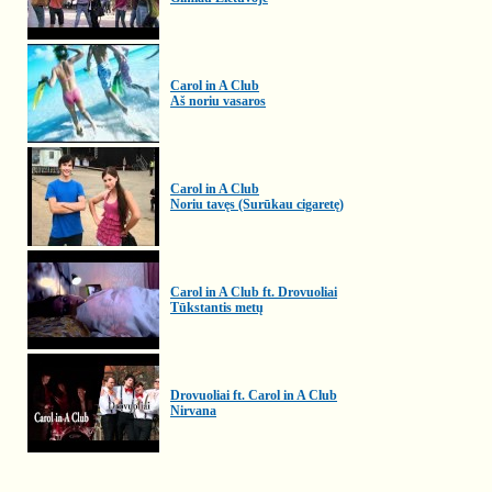
Carol in A Club
Aš noriu vasaros
Carol in A Club
Noriu tavęs (Surūkau cigaretę)
Carol in A Club ft. Drovuoliai
Tūkstantis metų
Drovuoliai ft. Carol in A Club
Nirvana