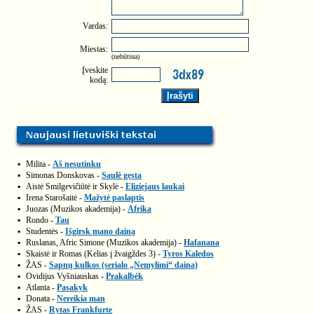
Vardas:
Miestas:
(nebūtina)
Įveskite
kodą:
▪
Milita -
Aš nesutinku
▪
Simonas Donskovas -
Saulė gęsta
▪
Aistė Smilgevičiūtė ir Skylė -
Eliziejaus laukai
▪
Irena Starošaitė -
Mažytė paslaptis
▪
Juozas (Muzikos akademija) -
Afrika
▪
Rondo -
Tau
▪
Studentės -
Išgirsk mano dainą
▪
Ruslanas, Afric Simone (Muzikos akademija) -
Hafanana
▪
Skaistė ir Romas (Kelias į žvaigždes 3) -
Tyros Kaledos
▪
ŽAS -
Sapnų kulkos (serialo „Nemylimi“ daina)
▪
Ovidijus Vyšniauskas -
Prakalbėk
▪
Atlanta -
Pasakyk
▪
Donata -
Nereikia man
▪
ŽAS -
Rytas Frankfurte