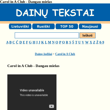
Carol in A Club - Dangau mielas
A
B
C
Č
D
E
F
G
H
I
J
K
L
M
N
O
P
Q
R
S
Š
T
U
V
W
X
Z
Ž
0-9
Dainų žodžiai
>
Carol in A Club
Carol in A Club - Dangau mielas