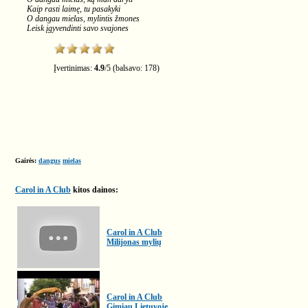
Kaip rasti laimę, tu pasakyki
O dangau mielas, mylintis žmones
Leisk įgyvendinti savo svajones
Įvertinimas:
4.9
/
5
(balsavo:
178
)
Gairės:
dangus
mielas
Carol in A Club
kitos dainos:
Carol in A Club
Milijonas mylių
Carol in A Club
Gimiau Lietuvoje