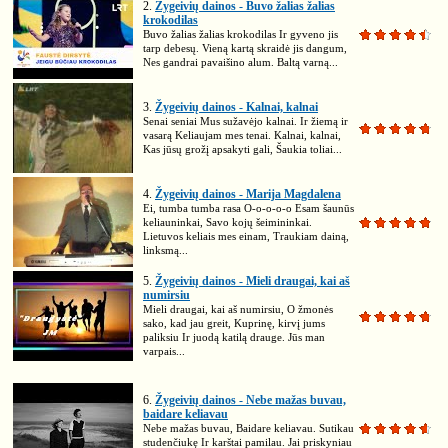
2.
Žygeivių dainos - Buvo žalias žalias
krokodilas
Buvo žalias žalias krokodilas Ir gyveno jis
tarp debesų. Vieną kartą skraidė jis dangum,
Nes gandrai pavaišino alum. Baltą varną...
3.
Žygeivių dainos - Kalnai, kalnai
Senai seniai Mus sužavėjo kalnai. Ir žiemą ir
vasarą Keliaujam mes tenai. Kalnai, kalnai,
Kas jūsų grožį apsakyti gali, Šaukia toliai...
4.
Žygeivių dainos - Marija Magdalena
Ei, tumba tumba rasa O-o-o-o-o Esam šaunūs
keliauninkai, Savo kojų šeimininkai.
Lietuvos keliais mes einam, Traukiam dainą,
linksmą...
5.
Žygeivių dainos - Mieli draugai, kai aš
numirsiu
Mieli draugai, kai aš numirsiu, O žmonės
sako, kad jau greit, Kuprinę, kirvį jums
paliksiu Ir juodą katilą drauge. Jūs man
varpais...
6.
Žygeivių dainos - Nebe mažas buvau,
baidare keliavau
Nebe mažas buvau, Baidare keliavau. Sutikau
studenčiukę Ir karštai pamilau. Jai priskyniau