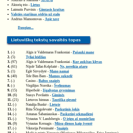
▪
Andrius ir Raminta -
Ai Ai Ai
▪
Aktorių trio -
Lietus
▪
Laimutis Purvinis -
Gimtasis kraštas
▪
Valsties staršinas sėdėjo už stalo
▪
Andrius Mamontovas -
Apie tave
Daugiau...
1.
(-)
Algis ir Valdemaras Frankoniai -
Pašauki mane
2.
(5)
Tyliai leidžias
3.
(97)
Algis ir Valdemaras Frankoniai -
Kur aukštas klevas
4.
(61)
Nijolė Tallat-Kelpšaitė -
Ne, nereikia ašarų
5.
(1)
Eglė Sirvydytė -
Mano namai
6.
(40)
Tele Bim Bam -
Mamos suknelė
7.
(-)
Casino -
Baltos snaigės
8.
(-)
Virgilijus Noreika -
Švelnumas
9.
(15)
Hiperbolė -
Išgalvotas gyvenimas
10.
(6)
Stasys Povilaitis -
Giminės
11.
(21)
Lietuvos himnas -
Tautiška giesmė
12.
(-)
Natalija Bunkė -
Lietuje
13.
(-)
Rūta Ščiogolevaitė -
Paskutinis šokis
14.
(-)
Antanas Šabaniauskas -
Paskutinį sekmadienį
15.
(-)
Vytautas V. Landsbergis -
O jeigu aš numirčiau
16.
(9)
Vytautas Kernagis -
Mūsų dienos kaip šventė
17.
(-)
Viktorija Perminaitė -
Snaigės