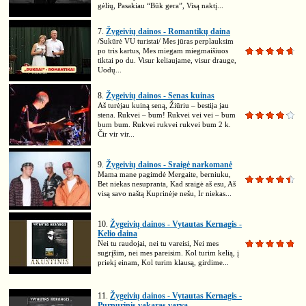
gėlių, Pasakiau “Būk gera”, Visą naktį...
7.
Žygeivių dainos - Romantikų daina
/Sukūrė VU turistai/ Mes jūras perplauksim
po tris kartus, Mes miegam miegmaišiuos
tiktai po du. Visur keliaujame, visur drauge,
Uodų...
8.
Žygeivių dainos - Senas kuinas
Aš turėjau kuiną seną, Žiūriu – bestija jau
stena. Rukvei – bum! Rukvei vei vei – bum
bum bum. Rukvei rukvei rukvei bum 2 k.
Čir vir vir...
9.
Žygeivių dainos - Sraigė narkomanė
Mama mane pagimdė Mergaite, berniuku,
Bet niekas nesupranta, Kad sraigė aš esu, Aš
visą savo naštą Kuprinėje nešu, Ir niekas...
10.
Žygeivių dainos - Vytautas Kernagis -
Kelio daina
Nei tu raudojai, nei tu vareisi, Nei mes
sugrįšim, nei mes pareisim. Kol turim kelią, į
priekį einam, Kol turim klausą, girdime...
11.
Žygeivių dainos - Vytautas Kernagis -
Purpurinis vakaras varva