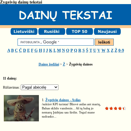
Žygeivių dainų tekstai
A
B
C
Č
D
E
F
G
H
I
J
K
L
M
N
O
P
Q
R
S
Š
T
U
V
W
X
Z
Ž
0-9
Dainų žodžiai
>
Ž
>
Žygeivių dainos
11 dainų:
Rūšiavimas:
1.
Žygeivių dainos - Asilas
/sukūrė KPI turistai/ Bliovė asilas ant marių,
Balsas sklido vandenin... Aš tą balsą jo
nemarų Įsidėjau sau širdin. Tegul mane
sudrasko...