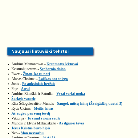
▪
Andrius Mamontovas -
Krentantys lėktuvai
▪
Keistuolių teatras -
Senbernio daina
▪
Ewex -
Žinau, ko tu nori
▪
Alanas Chošnau -
Laiškas ant sniego
▪
Jonis -
Po auksiniais beržais
▪
Foje -
Atgal
▪
Andrius Rimiškis ir Patruliai -
Vyrai verkti moka
▪
Šarkele varnele
▪
Rūta Ščiogolevaitė ir Mundis -
Saugok mūsų laimę (Žvaigždžių duetai 3)
▪
Rytis Cicinas -
Meilės laivas
▪
Aš augau pas seną tėvelį
▪
Viktorija -
Te visad šviečia saulė
▪
Mundis ir Elvina Milkauskaitė -
Aš ilgiuosi tavęs
▪
Jėzus Kristus buvo hipis
▪
Neo -
Man nesvarbu