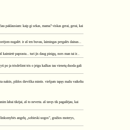
ečiau paklausiam: kaip gi sekas, mama? viskas gerai, gerai, kai
 norėjom nugalėt. ir aš ten buvau, laimingas pergalės dainas...
kaimietė paprasta... turi jis daug pinigų, nors man tai ir...
yti po ja trisdešimt tris o jeigu kažkas tau vienetą duoda gali
enta naktis, pildos dieviška mintis. viešpats tapęs mažu vaikeliu
m labai tikėjai, aš to neverta. aš tavęs tik pagailėjau, kai
tų linksmybės angelų „sobieski uogos“, gražios moterys,