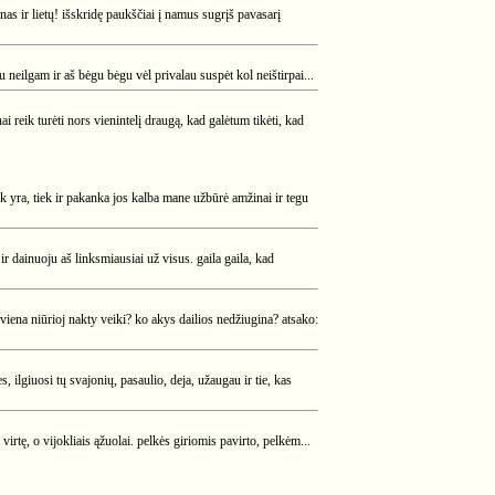
nas ir lietų! išskridę paukščiai į namus sugrįš pavasarį
neilgam ir aš bėgu bėgu vėl privalau suspėt kol neištirpai...
i reik turėti nors vienintelį draugą, kad galėtum tikėti, kad
k yra, tiek ir pakanka jos kalba mane užbūrė amžinai ir tegu
ir dainuoju aš linksmiausiai už visus. gaila gaila, kad
 viena niūrioj nakty veiki? ko akys dailios nedžiugina? atsako:
, ilgiuosi tų svajonių, pasaulio, deja, užaugau ir tie, kas
 virtę, o vijokliais ąžuolai. pelkės giriomis pavirto, pelkėm...