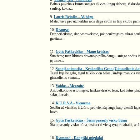
Baltais pūkeliais krinta snaigės iš viesulingų debesų. išskrid
saulėtą. kokia...
9.
Lauris Reiniks - Aš bėgu
Matau tave pro užmerktas akis dega širdis aš taip skubu pamat
10.
Draugas
Dar neišeikime, dar pastovėkime, juk neužmigsim, tikrai neužmi
galėtum...
11.
Gytis Paškevičius - Mano kraštas
Šita žemę man likimas dovanojo pilką dangų, sniego sodus ir p
ją visos...
12.
Senoji animacija - Krokodilas Gena (Gimtadienio da
Tegul lyja be galo, tegul telkšo vien balos, širdyje man vis vi
gimtadienis vienas...
13.
Vaidas - Mergaitė
Ant balkono krašto mąsto, laiškus drasko lėtai, kol lietus pla
sako, kartais...
14.
K.U.R.V.A - Vienuma
Sėdžiu aš vienišas ir žiūriu pro vienišą langą kaip vieniši lap
buvo...
15.
Gytis Paškevičius - Šiam pasauly visko būna
Šiam pasauly visko būna, atsimerki vieną rytą ir dairaisi, ar čia
16.
Diamond - Dangiški migdolai