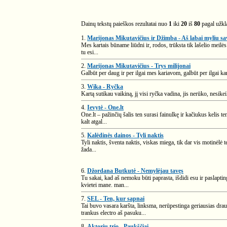
Dainų tekstų paieškos rezultatai nuo
1
iki
20
iš
80
pagal užk
1.
Marijonas Mikutavičius ir Džimba - Aš labai myliu 
Mes kartais būname liūdni ir, rodos, trūksta tik lašelio meilės
tu esi...
2.
Marijonas Mikutavičius - Trys milijonai
Galbūt per daug ir per ilgai mes kariavom, galbūt per ilgai kar
3.
Wika - Ryčka
Kartą sutikau vaikiną, jį visi ryčka vadina, jis nerūko, nesike
4.
Ievytė - One.lt
One.lt – pažinčių šalis ten surasi fainulkę ir kačiukus kelis te
kalt atgal...
5.
Kalėdinės dainos - Tyli naktis
Tyli naktis, šventa naktis, viskas miega, tik dar vis motinėlė t
žada...
6.
Džordana Butkutė - Nemylėjau tavęs
Tu sakai, kad aš nemoku būti paprasta, išdidi esu ir paslaptin
kvietei mane. man...
7.
SEL - Ten, kur sapnai
Tai buvo vasara karšta, linksma, nerūpestinga geriausias drau
trankus electro aš pasuku...
8.
Aktorių trio - Paukščiai