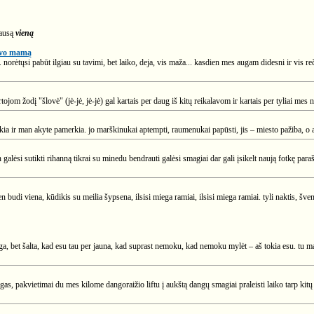
lausą
vieną
savo mamą
. norėtųsi pabūt ilgiau su tavimi, bet laiko, deja, vis maža... kasdien mes augam didesni ir vis r
tojom žodį "šlovė" (jė-jė, jė-jė) gal kartais per daug iš kitų reikalavom ir kartais per tyliai mes
ikia ir man akyte pamerkia. jo marškinukai aptempti, raumenukai papūsti, jis – miesto pažiba, o aš 
n galėsi sutikti rihanną tikrai su minedu bendrauti galėsi smagiai dar gali įsikelt naują fotkę paraš
en budi viena, kūdikis su meilia šypsena, ilsisi miega ramiai, ilsisi miega ramiai. tyli naktis, šv
ga, bet šalta, kad esu tau per jauna, kad suprast nemoku, kad nemoku mylėt – aš tokia esu. tu mani
gas, pakvietimai du mes kilome dangoraižio liftu į aukštą dangų smagiai praleisti laiko tarp ki