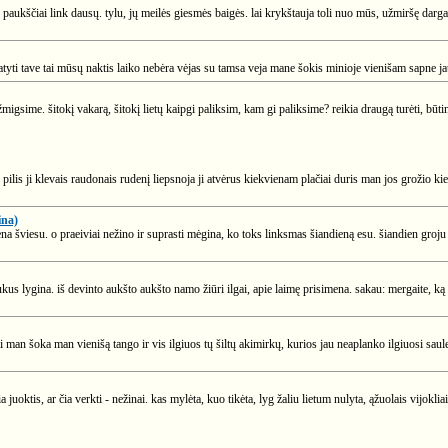
o paukščiai link dausų. tylu, jų meilės giesmės baigės. lai krykštauja toli nuo mūs, užmiršę darga
yti tave tai mūsų naktis laiko nebėra vėjas su tamsa veja mane šokis minioje vienišam sapne jau 
gsime. šitokį vakarą, šitokį lietų kaipgi paliksim, kam gi paliksime? reikia draugą turėti, būtina
ilis ji klevais raudonais rudenį liepsnoja ji atvėrus kiekvienam plačiai duris man jos grožio kie
ina)
ena šviesu. o praeiviai nežino ir suprasti mėgina, ko toks linksmas šiandieną esu. šiandien groju 
ukus lygina. iš devinto aukšto aukšto namo žiūri ilgai, apie laimę prisimena. sakau: mergaite, ką
ai man šoka man vienišą tango ir vis ilgiuos tų šiltų akimirkų, kurios jau neaplanko ilgiuosi saules
 juoktis, ar čia verkti - nežinai. kas mylėta, kuo tikėta, lyg žaliu lietum nulyta, ąžuolais vijokliai