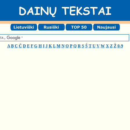
A
B
C
Č
D
E
F
G
H
I
J
K
L
M
N
O
P
Q
R
S
Š
T
U
V
W
X
Z
Ž
0-9