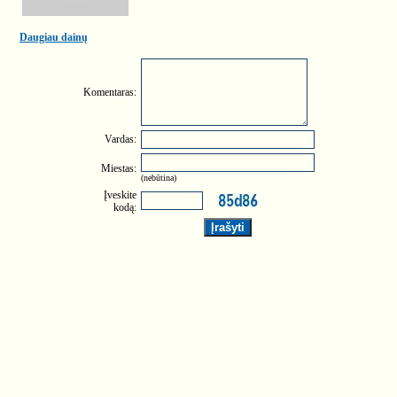
Daugiau dainų
Komentaras:
Vardas:
Miestas:
(nebūtina)
Įveskite
kodą: