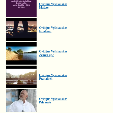
Ovidijus Vyšniauskas
Mažytė
Ovidijus Vyšniauskas
Išdalinau
Ovidijus Vyšniauskas
Žemyn upe
Ovidijus Vyšniauskas
Prakalbėk
Ovidijus Vyšniauskas
Prie stalo