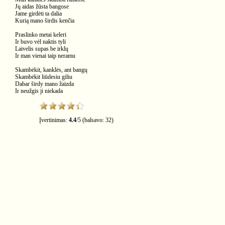
Jų aidas žūsta bangose
Jame girdėti ta dalia
Kurią mano širdis kenčia
Praslinko metai keleri
Ir buvo vėl naktis tyli
Laivelis supas be irklų
Ir man vienai taip neramu
Skambėkit, kanklės, ant bangų
Skambėkit liūdesiu giliu
Dabar širdy mano žaizda
Ir neužgis ji niekada
Įvertinimas:
4.4
/
5
(balsavo:
32
)