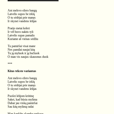
Ant melsvo ežero bangų
Laivelis supos be irklų
O tu sėdėjai prie manęs
Ir skynei vandens lelijas
Praėjo metai keleri
Ir vėl buvo naktis tyli
Laivelis supas pamažu
Kuriame aš vienas sėdžiu
Tu pamiršai visai mane
Nes pamilai naujai kitą
Tu ją myluok ir ją bučiuok
O man vis naujus skausmus duok
***
Kitas teksto variantas
Ant melsvo ežero bangų
Laivelis supos be irklų
O tu sėdėjai prie manęs
Ir skynei vandens lelijas
Puošei lelijom krūtinę
Sakei, kad būsiu mylima
Dabar jau viską pamiršai
Sau kitą mylimą radai
Man kanklės skamba rankose