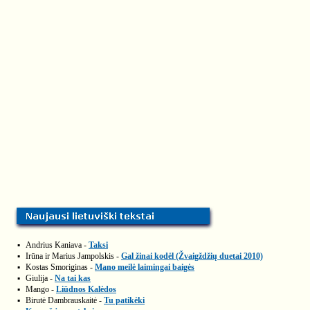
▪
Andrius Kaniava -
Taksi
▪
Irūna ir Marius Jampolskis -
Gal žinai kodėl (Žvaigždžių duetai 2010)
▪
Kostas Smoriginas -
Mano meilė laimingai baigės
▪
Giulija -
Na tai kas
▪
Mango -
Liūdnos Kalėdos
▪
Birutė Dambrauskaitė -
Tu patikėki