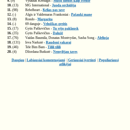
9.
(9)
Vytautas Kernagis -
Mūsų dienos kaip šventė
10.
(13)
MG International -
Juoda orchidėja
11.
(98)
Rebelheart -
Kelias pas tave
12.
(-)
Algis ir Valdemaras Frankoniai -
Pašauki mane
13.
(8)
Rondo -
Margarita
14.
(-)
69 danguje -
Velniškas greitis
15.
(17)
Gytis Paškevičius -
Tu vėjo paklausk
16.
(35)
Gytis Paškevičius -
Dalužė
17.
(76)
Vaidas Baumila, Donatas Montvydas, Sasha Song -
Aleliuja
18.
(131)
Ieva Narkutė -
Raudoni vakarai
19.
(46)
Tele Bim Bam -
Tilili tilili
20.
(4)
Džordana Butkutė -
Nemylėjau tavęs
Daugiau
|
Labiausiai komentuojami
|
Geriausiai įvertinti
|
Populiariausi
atlikėjai