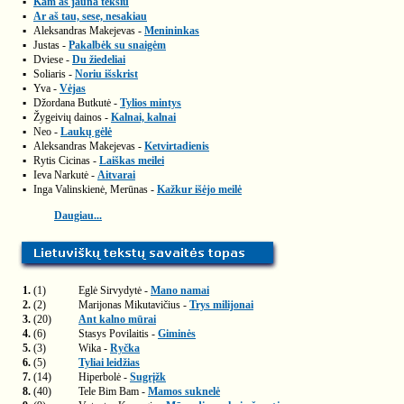
▪
Kam aš jauna teksiu
▪
Ar aš tau, sese, nesakiau
▪
Aleksandras Makejevas -
Menininkas
▪
Justas -
Pakalbėk su snaigėm
▪
Dviese -
Du žiedeliai
▪
Soliaris -
Noriu išskrist
▪
Yva -
Vėjas
▪
Džordana Butkutė -
Tylios mintys
▪
Žygeivių dainos -
Kalnai, kalnai
▪
Neo -
Laukų gėlė
▪
Aleksandras Makejevas -
Ketvirtadienis
▪
Rytis Cicinas -
Laiškas meilei
▪
Ieva Narkutė -
Aitvarai
▪
Inga Valinskienė, Merūnas -
Kažkur išėjo meilė
Daugiau...
1.
(1)
Eglė Sirvydytė -
Mano namai
2.
(2)
Marijonas Mikutavičius -
Trys milijonai
3.
(20)
Ant kalno mūrai
4.
(6)
Stasys Povilaitis -
Giminės
5.
(3)
Wika -
Ryčka
6.
(5)
Tyliai leidžias
7.
(14)
Hiperbolė -
Sugrįžk
8.
(40)
Tele Bim Bam -
Mamos suknelė