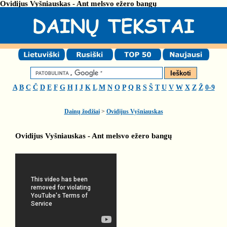
Ovidijus Vyšniauskas - Ant melsvo ežero bangų
A
B
C
Č
D
E
F
G
H
I
J
K
L
M
N
O
P
Q
R
S
Š
T
U
V
W
X
Z
Ž
0-9
Dainų žodžiai
>
Ovidijus Vyšniauskas
Ovidijus Vyšniauskas - Ant melsvo ežero bangų