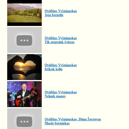
Ovidijus Vyšniauskas
Joja bernelis
Ovidijus Vyšniauskas
Tik negesink šviesos
Ovidijus Vyšniauskas
Ieškok kelio
Ovidijus Vyšniauskas
Nelauk manęs
Ovidijus Vyšniauskas, Dima Šavrovas
Marių berniukas