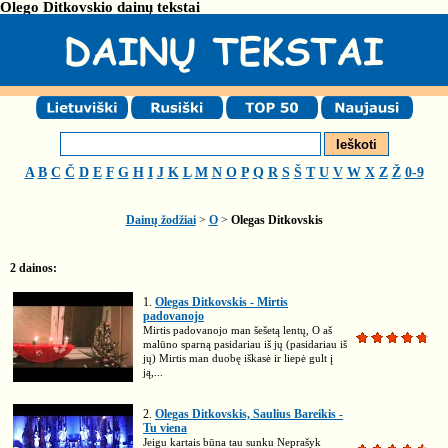
Olego Ditkovskio dainų tekstai
A
B
C
Č
D
E
F
G
H
I
J
K
L
M
N
O
P
Q
R
S
Š
T
U
V
W
X
Z
Ž
0-9
Dainų žodžiai
>
O
>
Olegas Ditkovskis
2 dainos:
1.
Olegas Ditkovskis - Mirtis
padovanojo
Mirtis padovanojo man šešetą lentų, O aš
malūno sparną pasidariau iš jų (pasidariau iš
jų) Mirtis man duobę iškasė ir liepė gult į
ją,...
2.
Olegas Ditkovskis, Saulius Bareikis -
Tu viena
Jeigu kartais būna tau sunku Neprašyk