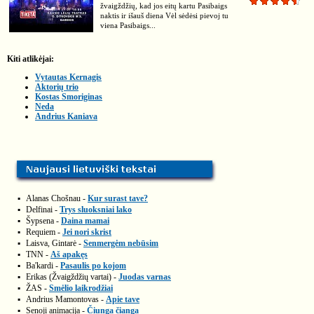
žvaigždžių, kad jos eitų kartu Pasibaigs
naktis ir išauš diena Vėl sėdėsi pievoj tu
viena Pasibaigs...
Kiti atlikėjai:
Vytautas Kernagis
Aktorių trio
Kostas Smoriginas
Neda
Andrius Kaniava
▪
Alanas Chošnau -
Kur surast tave?
▪
Delfinai -
Trys sluoksniai lako
▪
Šypsena -
Daina mamai
▪
Requiem -
Jei nori skrist
▪
Laisva, Gintarė -
Senmergėm nebūsim
▪
TNN -
Aš apakęs
▪
Ba'kardi -
Pasaulis po kojom
▪
Erikas (Žvaigždžių vartai) -
Juodas varnas
▪
ŽAS -
Smėlio laikrodžiai
▪
Andrius Mamontovas -
Apie tave
▪
Senoji animacija -
Čiunga čianga