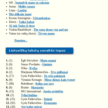
▪
SH -
Sumaišyk mane su cukrum
▪
Justas -
Meilės vasara
▪
Liepa -
Laukiu
▪
Mes išliksim jauni
▪
Kostas Smoriginas -
Užtrauktukas
▪
Deivis -
Vaikų balsai
▪
Aš juk Tadas iš tiesų
▪
Violeta Riaubiškytė -
The song about you and me
▪
Vairas (su vaikų choru) -
Tėvyne mano
Daugiau...
1.
(1)
Eglė Sirvydytė -
Mano namai
2.
(6)
Stasys Povilaitis -
Giminės
3.
(3)
Wika -
Ryčka
4.
(2)
Marijonas Mikutavičius -
Trys milijonai
5.
(17)
Gytis Paškevičius -
Tu vėjo paklausk
6.
(9)
Vytautas Kernagis -
Mūsų dienos kaip šventė
7.
(98)
Rebelheart -
Kelias pas tave
8.
(8)
Rondo -
Margarita
9.
(13)
MG International -
Juoda orchidėja
10.
(5)
Tyliai leidžias
11.
(35)
Gytis Paškevičius -
Dalužė
12.
(92)
Gytis Paškevičius -
Draugams
13.
(20)
Ant kalno mūrai