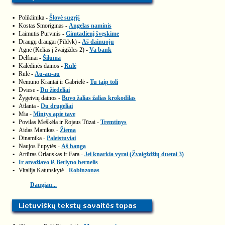
▪
Poliklinika -
Šlovė sugrįš
▪
Kostas Smoriginas -
Angelas naminis
▪
Laimutis Purvinis -
Gimtadienį švęskime
▪
Draugų draugai (Pildyk) -
Aš dainuoju
▪
Agnė (Kelias į žvaigždes 2) -
Va bank
▪
Delfinai -
Šiluma
▪
Kalėdinės dainos -
Rūlė
▪
Rūlė -
Au-au-au
▪
Nemuno Krantai ir Gabrielė -
Tu taip toli
▪
Dviese -
Du žiedeliai
▪
Žygeivių dainos -
Buvo žalias žalias krokodilas
▪
Atlanta -
Du drugeliai
▪
Mia -
Mintys apie tave
▪
Povilas Meškėla ir Rojaus Tūzai -
Tremtinys
▪
Aidas Manikas -
Žiema
▪
Dinamika -
Paleistuviai
▪
Naujos Pupytės -
Aš banga
▪
Artūras Orlauskas ir Fara -
Jei knarkia vyrai (Žvaigždžių duetai 3)
▪
Ir atvažiavo iš Berlyno bernelis
▪
Vitalija Katunskytė -
Robinzonas
Daugiau...