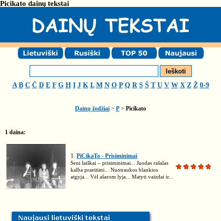
Picikato dainų tekstai
A
B
C
Č
D
E
F
G
H
I
J
K
L
M
N
O
P
Q
R
S
Š
T
U
V
W
X
Z
Ž
0-9
Dainų žodžiai
>
P
>
Picikato
1 daina:
1.
PiCikaTo - Prisiminimai
Seni laiškai – prisiminimai... Juodas rašalas
kalba praeitimi... Nuotraukos blankios
atgyja... Vėl ašarom lyja... Matyti vaizdai ir...