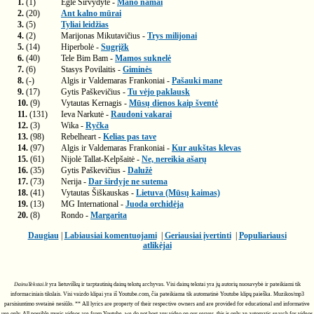
1.
(1)
Eglė Sirvydytė -
Mano namai
2.
(20)
Ant kalno mūrai
3.
(5)
Tyliai leidžias
4.
(2)
Marijonas Mikutavičius -
Trys milijonai
5.
(14)
Hiperbolė -
Sugrįžk
6.
(40)
Tele Bim Bam -
Mamos suknelė
7.
(6)
Stasys Povilaitis -
Giminės
8.
(-)
Algis ir Valdemaras Frankoniai -
Pašauki mane
9.
(17)
Gytis Paškevičius -
Tu vėjo paklausk
10.
(9)
Vytautas Kernagis -
Mūsų dienos kaip šventė
11.
(131)
Ieva Narkutė -
Raudoni vakarai
12.
(3)
Wika -
Ryčka
13.
(98)
Rebelheart -
Kelias pas tave
14.
(97)
Algis ir Valdemaras Frankoniai -
Kur aukštas klevas
15.
(61)
Nijolė Tallat-Kelpšaitė -
Ne, nereikia ašarų
16.
(35)
Gytis Paškevičius -
Dalužė
17.
(73)
Nerija -
Dar širdyje ne sutema
18.
(41)
Vytautas Šiškauskas -
Lietuva (Mūsų kaimas)
19.
(13)
MG International -
Juoda orchidėja
20.
(8)
Rondo -
Margarita
Daugiau
|
Labiausiai komentuojami
|
Geriausiai įvertinti
|
Populiariausi
atlikėjai
DainuTekstai.lt
yra lietuviškų ir tarptautinių dainų tekstų archyvas. Visi dainų tekstai yra jų autorių nuosavybė ir pateikiami tik
informaciniais tikslais. Visi vaizdo klipai yra iš Youtube.com, čia pateikiama tik automatinė Youtube klipų paieška. Muzikos/mp3
parsisiuntimo svetainė nesiūlo. ** All lyrics are property of their respective owners and are provided for educational and informative
use only. All possible music videos are from Youtube, we do not host any video on our server, this is only an automatic search for videos