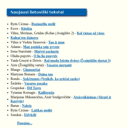
▪
Rytis Cicinas -
Rugiagėlių meilė
▪
Ewex -
Kitokia
▪
Vilius, Merūnas, Grūdas (Kelias į žvaigždes 2) -
Kol vienas už visus
▪
Kalnai ten dainavo
▪
Vilius ir Violeta Tarasovai -
Tau ir man
▪
Atlanta -
Man patinka taip gyvent
▪
Irena Starošaitė -
Mažytė paslaptis
▪
Olialia pupytės -
O lia lia pupytės
▪
Vaida Genytė ir Deivis -
Kol mudu būsim dviese (Žvaigždžių duetai 3)
▪
Airis (Žvaigždžių vartai) -
Vasaros mergaitė
▪
Mango -
Glamonėjai
▪
Martynas Beinaris -
Daina tau
▪
Rondo -
Aukštumos (Netikėk, ką priešai suoks)
▪
Širdelės -
Vasaros pasaka
▪
Grupiokai -
Dėl Tavęs
▪
Vytautas Kernagis -
Kalifornija
Marijonas Mikutavičius, Aistė Smilgevičiūtė -
Atsisveikinimas (Jūratė ir
▪
Kastytis)
▪
Bartas -
Naktis
▪
Rytis Cicinas -
Laiškas meilei
▪
Jonukai -
Išdykėlė
Daugiau...