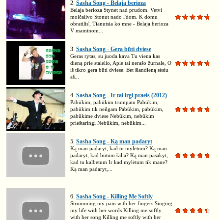
2.
Sasha Song - Belaja berioza
Belaja berioza Stynet nad prudom. Vetvi
molčalivo Stonut nado l'dom. K domu
obratilis', Tianutsia ko mne - Belaja berioza
V maminom...
3.
Sasha Song - Gera būti dviese
Geras rytas, su juoda kava Tu viena kas
dieną prie stalelio, Apie tai nerašo žurnale, O
iš tikro gera būti dviese. Bet šiandieną sėsiu
aš...
4.
Sasha Song - Ir tai irgi praeis (2012)
Pabūkim, pabūkim trumpam Pabūkim,
pabūkim tik neilgam Pabūkim, pabūkim,
pabūkime dviese Nebūkim, nebūkim
prieštaringi Nebūkim, nebūkim...
5.
Sasha Song - Ką man padaryt
Ką man padaryt, kad tu mylėtum? Ką man
padaryt, kad būtum šalia? Ką man pasakyt,
kad tu kalbėtum Ir kad mylėtum tik mane?
Ką man padaryt,...
6.
Sasha Song - Killing Me Softly
Strumming my pain with her fingers Singing
my life with her words Killing me softly
with her song Killing me softly with her