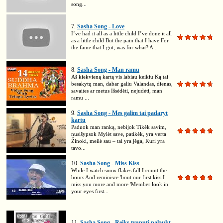
song...
7.
Sasha Song - Love
I’ve had it all as a little child I’ve done it all
as a little child But the pain that I have For
the fame that I got, was for what? A...
8.
Sasha Song - Man ramu
Aš kiekvieną kartą vis labiau keikiu Ką tai
besakytų man, dabar galiu Valandas, dienas,
savaites ar metus Išsėdėti, nejudėti, man
ramu ...
9.
Sasha Song - Mes galim tai padaryt
kartu
Paduok man ranką, nebijok Tikėk savim,
nusišypsok Mylėt save, patikėk, yra verta
Žinoki, meilė sau – tai yra jėga, Kuri yra
tavo...
10.
Sasha Song - Miss Kiss
While I watch snow flakes fall I count the
hours And reminisce 'bout our first kiss I
miss you more and more 'Member look in
your eyes first...
11.
Sasha Song - Reiks truputį palaukt