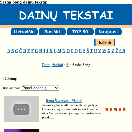
Sasha Song dainų tekstai
A
B
C
Č
D
E
F
G
H
I
J
K
L
M
N
O
P
Q
R
S
Š
T
U
V
W
X
Z
Ž
0-9
Dainų žodžiai
>
S
>
Sasha Song
17 dainų:
Rūšiavimas:
1.
Dima Šavrovas - Mamai
Vakaras gilus ir šilti namai Už lango tyla
Dūsauja mieguos numesti žaislai O sapno
nėra Vėl vartau seną knygą Tą, kurioj savo
pasaką...