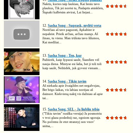
Naktis, kurios taip laukiau, Kai liesiu tavo
plaukus, Tik jei norėsi tu, Paslaptis atsiskleis,
Šiąnakt kalbėsim atvirai, Lai liejasi...
12.
Sasha Song - Suprask, mylėti verta
Norėčiau aš tave paguosti, Apkabint ir
nepaleist. Prieik arčiau, arčiau manęs. Aš
žinau, tu viena. Man trūksta tavo šilumos,
Kai medžiai...
13.
Sasha Song - Ten, kur
Pažiūrėk, kaip šypsosi saulė, Šiandien vėl
nauja diena. Mintyse esi šalia, bet ji toli toli
kaip saulė, Neliūdėk, juk gyveni vienam...
14.
Sasha Song - Tikiu tavim
Aš niekada apie žvaigždes net negalvojau,
Bet bėgo laikas, vis labiau norėjau aš
dainuot. Kiekvieną naktį vis dažniau aš apie
tai...
15.
Sasha Song, SEL - Ja liubliu tebia
("Tikiu tavim" rusiška versija) Ja posmotriu
v tvoi glaza poslednij raz, ogniom sgoraja.
No počemu že etot strannyj son vnov'
snitsa,...