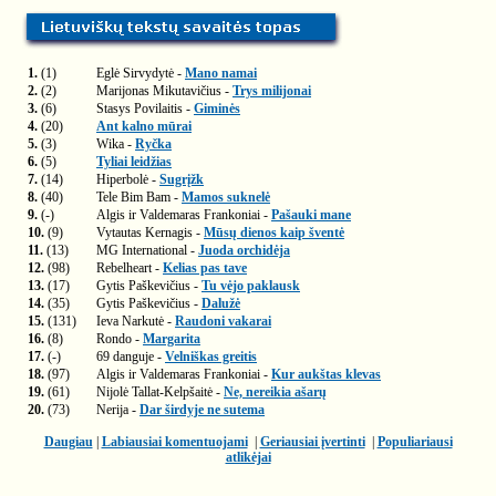
1.
(1)
Eglė Sirvydytė -
Mano namai
2.
(2)
Marijonas Mikutavičius -
Trys milijonai
3.
(6)
Stasys Povilaitis -
Giminės
4.
(20)
Ant kalno mūrai
5.
(3)
Wika -
Ryčka
6.
(5)
Tyliai leidžias
7.
(14)
Hiperbolė -
Sugrįžk
8.
(40)
Tele Bim Bam -
Mamos suknelė
9.
(-)
Algis ir Valdemaras Frankoniai -
Pašauki mane
10.
(9)
Vytautas Kernagis -
Mūsų dienos kaip šventė
11.
(13)
MG International -
Juoda orchidėja
12.
(98)
Rebelheart -
Kelias pas tave
13.
(17)
Gytis Paškevičius -
Tu vėjo paklausk
14.
(35)
Gytis Paškevičius -
Dalužė
15.
(131)
Ieva Narkutė -
Raudoni vakarai
16.
(8)
Rondo -
Margarita
17.
(-)
69 danguje -
Velniškas greitis
18.
(97)
Algis ir Valdemaras Frankoniai -
Kur aukštas klevas
19.
(61)
Nijolė Tallat-Kelpšaitė -
Ne, nereikia ašarų
20.
(73)
Nerija -
Dar širdyje ne sutema
Daugiau
|
Labiausiai komentuojami
|
Geriausiai įvertinti
|
Populiariausi
atlikėjai