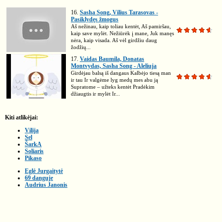
16.
Sasha Song, Vilius Tarasovas -
Pasiklydęs žmogus
Aš nežinau, kaip toliau kentėt, Aš pamiršau,
kaip save mylėt. Nežiūrėk į mane, Juk manęs
nėra, kaip visada. Aš vėl girdžiu daug
žodžių...
17.
Vaidas Baumila, Donatas
Montvydas, Sasha Song - Aleliuja
Girdėjau balsą iš dangaus Kalbėjo tiesą man
ir tau Ir valgėme lyg medų mes abu ją
Supratome – užteks kentėt Pradėkim
džiaugtis ir mylėt Ir...
Kiti atlikėjai:
Vilija
Sel
ŠarkA
Soliaris
Pikaso
Eglė Jurgaitytė
69 danguje
Audrius Janonis