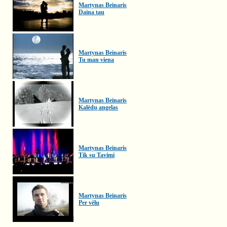
Martynas Beinaris
Daina tau
Martynas Beinaris
Tu man viena
Martynas Beinaris
Kalėdų angelas
Martynas Beinaris
Tik su Tavimi
Martynas Beinaris
Per vėlu