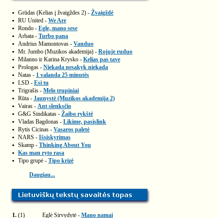
▪
Grūdas (Kelias į žvaigždes 2) -
Žvaigždė
▪
RU United -
We Are
▪
Rondo -
Egle, mano sese
▪
Arbata -
Turbo pana
▪
Andrius Mamontovas -
Vanduo
▪
Mr. Jumbo (Muzikos akademija) -
Rojuje ruduo
▪
Milanno ir Karina Krysko -
Kelias pas tave
▪
Prologas -
Niekada nesakyk niekada
▪
Natas -
1 valanda 25 minutės
▪
LSD -
Esi tu
▪
Trigrašis -
Melo trupiniai
▪
Rūta -
Jaunystė (Muzikos akademija 2)
▪
Vairas -
Ant slenksčio
▪
G&G Sindikatas -
Žaibo rykštė
▪
Vladas Bagdonas -
Likime, pasislink
▪
Rytis Cicinas -
Vasaros paletė
▪
NARS -
Išsiskyrimas
▪
Skamp -
Thinking About You
▪
Kas man ryto rasa
▪
Tipo grupė -
Tipo krizė
Daugiau...
1.
(1)
Eglė Sirvydytė -
Mano namai