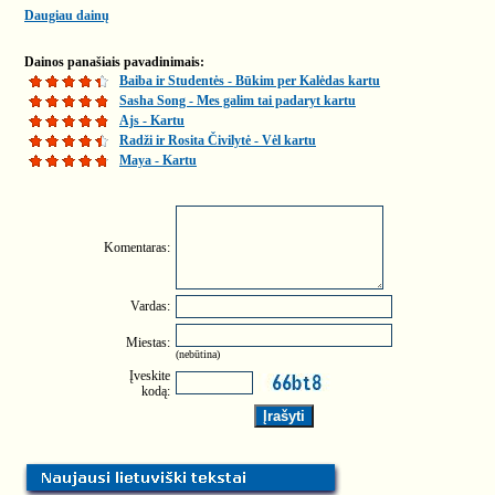
Daugiau dainų
Dainos panašiais pavadinimais:
Baiba ir Studentės - Būkim per Kalėdas kartu
Sasha Song - Mes galim tai padaryt kartu
Ajs - Kartu
Radži ir Rosita Čivilytė - Vėl kartu
Maya - Kartu
Komentaras:
Vardas:
Miestas:
(nebūtina)
Įveskite
kodą: