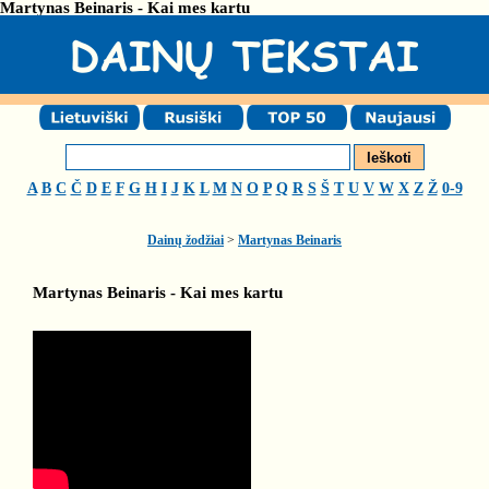
Martynas Beinaris - Kai mes kartu
A
B
C
Č
D
E
F
G
H
I
J
K
L
M
N
O
P
Q
R
S
Š
T
U
V
W
X
Z
Ž
0-9
Dainų žodžiai
>
Martynas Beinaris
Martynas Beinaris - Kai mes kartu