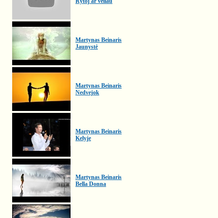
Rytoj ar vėliau
Martynas Beinaris
Jaunystė
Martynas Beinaris
Nedvejok
Martynas Beinaris
Kelyje
Martynas Beinaris
Bella Donna