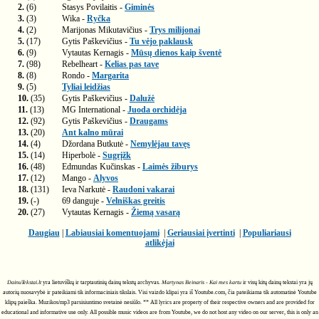
2.
(6)
Stasys Povilaitis -
Giminės
3.
(3)
Wika -
Ryčka
4.
(2)
Marijonas Mikutavičius -
Trys milijonai
5.
(17)
Gytis Paškevičius -
Tu vėjo paklausk
6.
(9)
Vytautas Kernagis -
Mūsų dienos kaip šventė
7.
(98)
Rebelheart -
Kelias pas tave
8.
(8)
Rondo -
Margarita
9.
(5)
Tyliai leidžias
10.
(35)
Gytis Paškevičius -
Dalužė
11.
(13)
MG International -
Juoda orchidėja
12.
(92)
Gytis Paškevičius -
Draugams
13.
(20)
Ant kalno mūrai
14.
(4)
Džordana Butkutė -
Nemylėjau tavęs
15.
(14)
Hiperbolė -
Sugrįžk
16.
(48)
Edmundas Kučinskas -
Laimės žiburys
17.
(12)
Mango -
Alyvos
18.
(131)
Ieva Narkutė -
Raudoni vakarai
19.
(-)
69 danguje -
Velniškas greitis
20.
(27)
Vytautas Kernagis -
Žiemą vasarą
Daugiau
|
Labiausiai komentuojami
|
Geriausiai įvertinti
|
Populiariausi
atlikėjai
DainuTekstai.lt
yra lietuviškų ir tarptautinių dainų tekstų archyvas.
Martynas Beinaris - Kai mes kartu
ir visų kitų dainų tekstai yra jų
autorių nuosavybė ir pateikiami tik informaciniais tikslais. Visi vaizdo klipai yra iš Youtube.com, čia pateikiama tik automatinė Youtube
klipų paieška. Muzikos/mp3 parsisiuntimo svetainė nesiūlo. ** All lyrics are property of their respective owners and are provided for
educational and informative use only. All possible music videos are from Youtube, we do not host any video on our server, this is only an