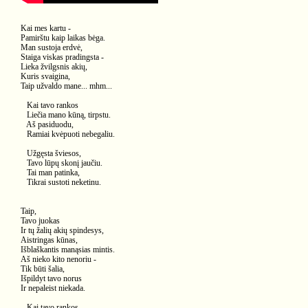
Kai mes kartu -
Pamirštu kaip laikas bėga.
Man sustoja erdvė,
Staiga viskas pradingsta -
Lieka žvilgsnis akių,
Kuris svaigina,
Taip užvaldo mane... mhm...
Kai tavo rankos
Liečia mano kūną, tirpstu.
Aš pasiduodu,
Ramiai kvėpuoti nebegaliu.
Užgęsta šviesos,
Tavo lūpų skonį jaučiu.
Tai man patinka,
Tikrai sustoti neketinu.
Taip,
Tavo juokas
Ir tų žalių akių spindesys,
Aistringas kūnas,
Išblaškantis manąsias mintis.
Aš nieko kito nenoriu -
Tik būti šalia,
Išpildyt tavo norus
Ir nepaleist niekada.
Kai tavo rankos