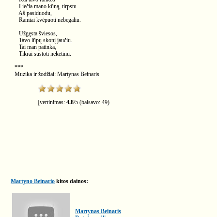
Liečia mano kūną, tirpstu.
Aš pasiduodu,
Ramiai kvėpuoti nebegaliu.
Užgęsta šviesos,
Tavo lūpų skonį jaučiu.
Tai man patinka,
Tikrai sustoti neketinu.
***
Muzika ir žodžiai: Martynas Beinaris
Įvertinimas:
4.8
/
5
(balsavo:
49
)
Martyno Beinario
kitos dainos:
Martynas Beinaris