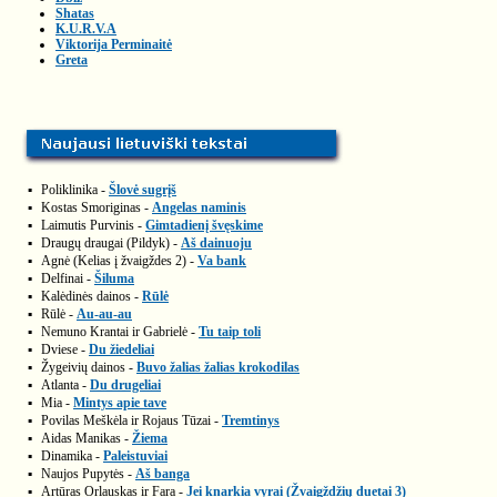
Shatas
K.U.R.V.A
Viktorija Perminaitė
Greta
▪
Poliklinika -
Šlovė sugrįš
▪
Kostas Smoriginas -
Angelas naminis
▪
Laimutis Purvinis -
Gimtadienį švęskime
▪
Draugų draugai (Pildyk) -
Aš dainuoju
▪
Agnė (Kelias į žvaigždes 2) -
Va bank
▪
Delfinai -
Šiluma
▪
Kalėdinės dainos -
Rūlė
▪
Rūlė -
Au-au-au
▪
Nemuno Krantai ir Gabrielė -
Tu taip toli
▪
Dviese -
Du žiedeliai
▪
Žygeivių dainos -
Buvo žalias žalias krokodilas
▪
Atlanta -
Du drugeliai
▪
Mia -
Mintys apie tave
▪
Povilas Meškėla ir Rojaus Tūzai -
Tremtinys
▪
Aidas Manikas -
Žiema
▪
Dinamika -
Paleistuviai
▪
Naujos Pupytės -
Aš banga
▪
Artūras Orlauskas ir Fara -
Jei knarkia vyrai (Žvaigždžių duetai 3)