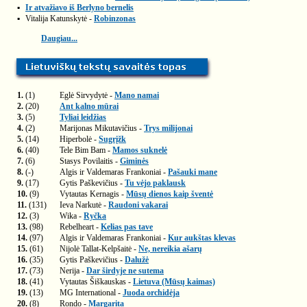
▪
Ir atvažiavo iš Berlyno bernelis
▪
Vitalija Katunskytė -
Robinzonas
Daugiau...
1.
(1)
Eglė Sirvydytė -
Mano namai
2.
(20)
Ant kalno mūrai
3.
(5)
Tyliai leidžias
4.
(2)
Marijonas Mikutavičius -
Trys milijonai
5.
(14)
Hiperbolė -
Sugrįžk
6.
(40)
Tele Bim Bam -
Mamos suknelė
7.
(6)
Stasys Povilaitis -
Giminės
8.
(-)
Algis ir Valdemaras Frankoniai -
Pašauki mane
9.
(17)
Gytis Paškevičius -
Tu vėjo paklausk
10.
(9)
Vytautas Kernagis -
Mūsų dienos kaip šventė
11.
(131)
Ieva Narkutė -
Raudoni vakarai
12.
(3)
Wika -
Ryčka
13.
(98)
Rebelheart -
Kelias pas tave
14.
(97)
Algis ir Valdemaras Frankoniai -
Kur aukštas klevas
15.
(61)
Nijolė Tallat-Kelpšaitė -
Ne, nereikia ašarų
16.
(35)
Gytis Paškevičius -
Dalužė
17.
(73)
Nerija -
Dar širdyje ne sutema
18.
(41)
Vytautas Šiškauskas -
Lietuva (Mūsų kaimas)
19.
(13)
MG International -
Juoda orchidėja
20.
(8)
Rondo -
Margarita