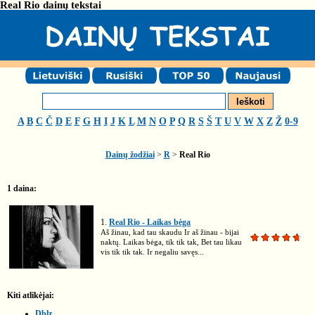
Real Rio dainų tekstai
A
B
C
Č
D
E
F
G
H
I
J
K
L
M
N
O
P
Q
R
S
Š
T
U
V
W
X
Z
Ž
0-9
Dainų žodžiai
>
R
>
Real Rio
1 daina:
1.
Real Rio - Laikas bėga
Aš žinau, kad tau skaudu Ir aš žinau - bijai
naktų. Laikas bėga, tik tik tak, Bet tau likau
vis tik tik tak. Ir negaliu savęs...
Kiti atlikėjai:
Dblz