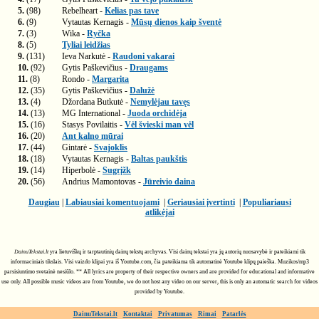
5.
(98)
Rebelheart -
Kelias pas tave
6.
(9)
Vytautas Kernagis -
Mūsų dienos kaip šventė
7.
(3)
Wika -
Ryčka
8.
(5)
Tyliai leidžias
9.
(131)
Ieva Narkutė -
Raudoni vakarai
10.
(92)
Gytis Paškevičius -
Draugams
11.
(8)
Rondo -
Margarita
12.
(35)
Gytis Paškevičius -
Dalužė
13.
(4)
Džordana Butkutė -
Nemylėjau tavęs
14.
(13)
MG International -
Juoda orchidėja
15.
(16)
Stasys Povilaitis -
Vėl švieski man vėl
16.
(20)
Ant kalno mūrai
17.
(44)
Gintarė -
Svajoklis
18.
(18)
Vytautas Kernagis -
Baltas paukštis
19.
(14)
Hiperbolė -
Sugrįžk
20.
(56)
Andrius Mamontovas -
Jūreivio daina
Daugiau
|
Labiausiai komentuojami
|
Geriausiai įvertinti
|
Populiariausi
atlikėjai
DainuTekstai.lt
yra lietuviškų ir tarptautinių dainų tekstų archyvas. Visi dainų tekstai yra jų autorių nuosavybė ir pateikiami tik
informaciniais tikslais. Visi vaizdo klipai yra iš Youtube.com, čia pateikiama tik automatinė Youtube klipų paieška. Muzikos/mp3
parsisiuntimo svetainė nesiūlo. ** All lyrics are property of their respective owners and are provided for educational and informative
use only. All possible music videos are from Youtube, we do not host any video on our server, this is only an automatic search for videos
provided by Youtube.
DainuTekstai.lt
Kontaktai
Privatumas
Rimai
Patarlės