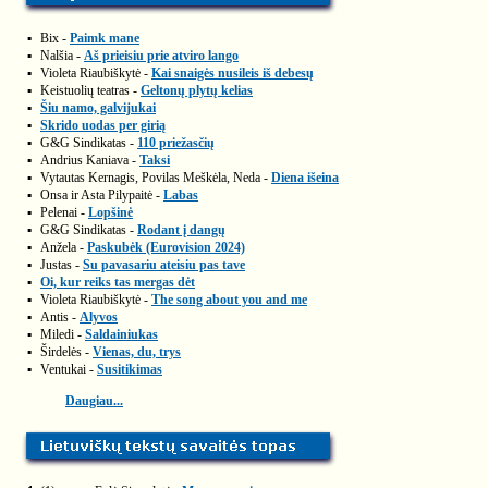
▪
Bix -
Paimk mane
▪
Nalšia -
Aš prieisiu prie atviro lango
▪
Violeta Riaubiškytė -
Kai snaigės nusileis iš debesų
▪
Keistuolių teatras -
Geltonų plytų kelias
▪
Šiu namo, galvijukai
▪
Skrido uodas per girią
▪
G&G Sindikatas -
110 priežasčių
▪
Andrius Kaniava -
Taksi
▪
Vytautas Kernagis, Povilas Meškėla, Neda -
Diena išeina
▪
Onsa ir Asta Pilypaitė -
Labas
▪
Pelenai -
Lopšinė
▪
G&G Sindikatas -
Rodant į dangų
▪
Anžela -
Paskubėk (Eurovision 2024)
▪
Justas -
Su pavasariu ateisiu pas tave
▪
Oi, kur reiks tas mergas dėt
▪
Violeta Riaubiškytė -
The song about you and me
▪
Antis -
Alyvos
▪
Miledi -
Saldainiukas
▪
Širdelės -
Vienas, du, trys
▪
Ventukai -
Susitikimas
Daugiau...