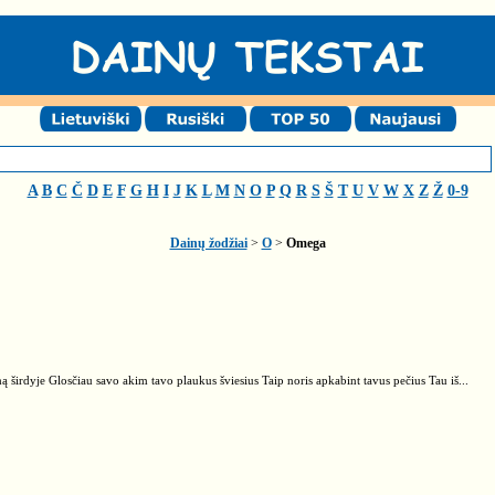
A
B
C
Č
D
E
F
G
H
I
J
K
L
M
N
O
P
Q
R
S
Š
T
U
V
W
X
Z
Ž
0-9
Dainų žodžiai
>
O
>
Omega
ą širdyje Glosčiau savo akim tavo plaukus šviesius Taip noris apkabint tavus pečius Tau iš...