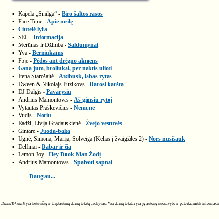
▪
Kapela „Smilga“ -
Biro šaltos rasos
▪
Face Time -
Apie meilę
▪
Ciutelė lylia
▪
SEL -
Informacija
▪
Merūnas ir Džimba -
Saldumynai
▪
Yva -
Berniukams
▪
Foje -
Pėdos ant drėgno akmens
▪
Gana jum, broliukai, per naktis ulioti
▪
Irena Starošaitė -
Atsibusk, labas rytas
▪
Dween & Nikolajs Puzikovs -
Darosi karšta
▪
DJ Dalgis -
Pavarysiu
▪
Andrius Mamontovas -
Aš gimsiu rytoj
▪
Vytautas Praškevičius -
Nemune
▪
Vudis -
Noriu
▪
Radži, Livija Gradauskienė -
Žvejo vestuvės
▪
Gintare -
Juoda-balta
▪
Ugnė, Simona, Marija, Solveiga (Kelias į žvaigždes 2) -
Nors nusišauk
▪
Delfinai -
Dabar ir čia
▪
Lemon Joy -
Hey Duok Man Žodį
▪
Andrius Mamontovas -
Spalvoti sapnai
Daugiau...
DainuTekstai.lt
yra lietuviškų ir tarptautinių dainų tekstų archyvas. Visi dainų tekstai yra jų autorių nuosavybė ir pateikiami tik informa