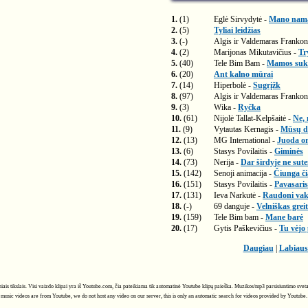
1.
(1)
Eglė Sirvydytė -
Mano nam
2.
(5)
Tyliai leidžias
3.
(-)
Algis ir Valdemaras Frankon
4.
(2)
Marijonas Mikutavičius -
Tr
5.
(40)
Tele Bim Bam -
Mamos suk
6.
(20)
Ant kalno mūrai
7.
(14)
Hiperbolė -
Sugrįžk
8.
(97)
Algis ir Valdemaras Frankon
9.
(3)
Wika -
Ryčka
10.
(61)
Nijolė Tallat-Kelpšaitė -
Ne, 
11.
(9)
Vytautas Kernagis -
Mūsų di
12.
(13)
MG International -
Juoda or
13.
(6)
Stasys Povilaitis -
Giminės
14.
(73)
Nerija -
Dar širdyje ne sut
15.
(142)
Senoji animacija -
Čiunga č
16.
(151)
Stasys Povilaitis -
Pavasaris
17.
(131)
Ieva Narkutė -
Raudoni vak
18.
(-)
69 danguje -
Velniškas greit
19.
(159)
Tele Bim bam -
Mane barė
20.
(17)
Gytis Paškevičius -
Tu vėjo
Daugiau
|
Labiaus
ciniais tikslais. Visi vaizdo klipai yra iš Youtube.com, čia pateikiama tik automatinė Youtube klipų paieška. Muzikos/mp3 parsisiuntimo svet
music videos are from Youtube, we do not host any video on our server, this is only an automatic search for videos provided by Youtube.