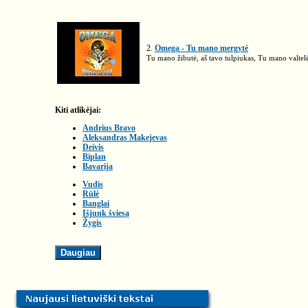
2.
Omega - Tu mano mergytė
Tu mano žibutė, aš tavo tulpiukas, Tu mano valtelė
Kiti atlikėjai:
Andrius Bravo
Aleksandras Makejevas
Deivis
Biplan
Bavarija
Vudis
Rūlė
Banglai
Išjunk šviesą
Žygis