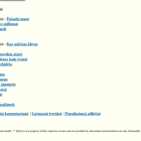
ai
iai -
Pašauki mane
ys milijonai
nelė
iai -
Kur aukštas klevas
nereikia ašarų
enos kaip šventė
chidėja
ema
ianga
 gimtinėje
arai
is
 paklausk
iai komentuojami
|
Geriausiai įvertinti
|
Populiariausi atlikėjai
ainė nesiūlo. ** All lyrics are property of their respective owners and are provided for educational and informative use only. All possible