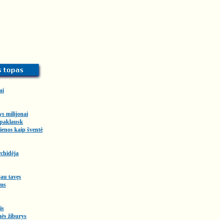
ai
ys milijonai
 paklausk
enos kaip šventė
chidėja
au tavęs
ms
is
ės žiburys