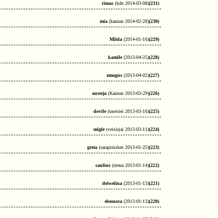
rimas
(kdn 2014-03-08)
(231)
mia
(kaunas 2014-02-28)
(230)
Milda
(2014-01-16)
(229)
kamile
(2013-04-25)
(228)
zmogus
(2013-04-02)
(227)
austeja
(Kaunas 2013-03-29)
(226)
dovile
(raseinei 2013-03-16)
(225)
migle
(veisiejai 2013-03-11)
(224)
greta
(sarapiniskes 2013-01-25)
(223)
saulius
(utena 2013-01-14)
(222)
deiwelina
(2013-01-13)
(221)
eleonora
(2013-01-13)
(220)