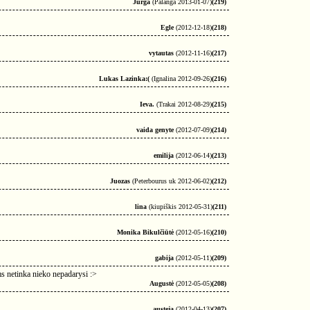
Jurga
(Palanga 2013-01-07)
(219)
Egle
(2012-12-18)
(218)
vytautas
(2012-11-16)
(217)
Lukas Lazinka:(
(Ignalina 2012-09-26)
(216)
Ieva.
(Trakai 2012-08-29)
(215)
vaida genyte
(2012-07-09)
(214)
emilija
(2012-06-14)
(213)
Juozas
(Peterbourus uk 2012-06-02)
(212)
lina
(kiupiškis 2012-05-31)
(211)
Monika Bikulčiūtė
(2012-05-16)
(210)
gabija
(2012-05-11)
(209)
ums netinka nieko nepadarysi :>
Augustė
(2012-05-05)
(208)
austeja
(2012-04-13)
(207)