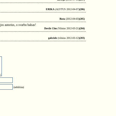
ERIKA
(ALYTUS 2012-04-07)
(206)
Ruta
(2012-04-03)
(205)
s jos autorius, o svarbu balsas!
Dovile 13m
(Vilnius 2012-03-21)
(204)
gabriele
(vilnius 2012-03-12)
(203)
(nebūtina)