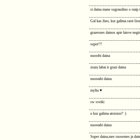
si daina mane sugraudino o siaip t
Gal kas žino, kur galima rasti šios
grazesnes dainos apie laisve negi
super!!!
nuostbi daina
zrazu labai ir grazi daina
nuostabi daina.
myliu ♥
sw sveiki
o kur galima atsisiust? :)
nuostabi daina
Super daina,mes ruosemes ja dain