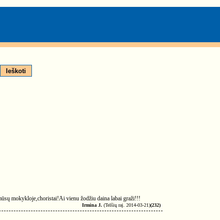
 mūsų mokykloje,choristai!Ai vienu žodžiu daina labai graži!!!
Irmina J.
(Telšių raj. 2014-03-21)
(232)