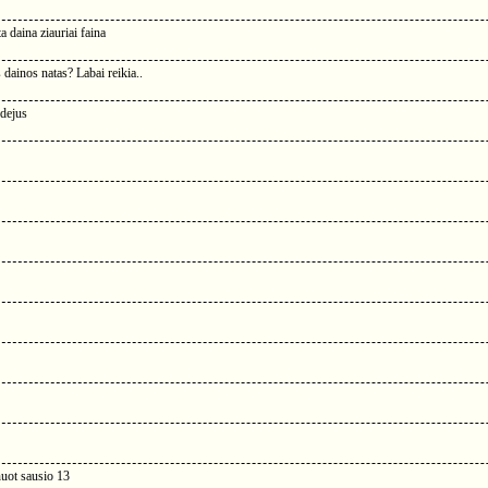
a daina ziauriai faina
 dainos natas? Labai reikia..
rdejus
uot sausio 13