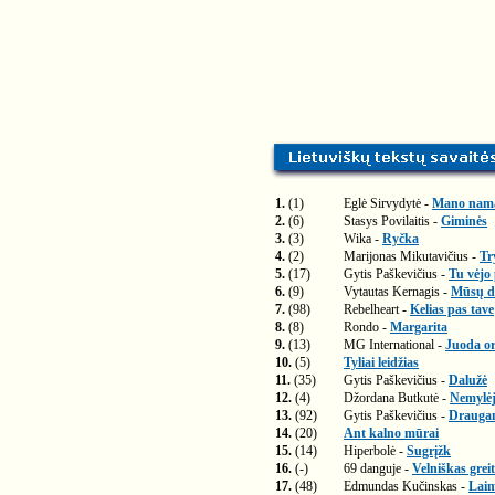
1.
(1)
Eglė Sirvydytė -
Mano nam
2.
(6)
Stasys Povilaitis -
Giminės
3.
(3)
Wika -
Ryčka
4.
(2)
Marijonas Mikutavičius -
Tr
5.
(17)
Gytis Paškevičius -
Tu vėjo
6.
(9)
Vytautas Kernagis -
Mūsų di
7.
(98)
Rebelheart -
Kelias pas tave
8.
(8)
Rondo -
Margarita
9.
(13)
MG International -
Juoda or
10.
(5)
Tyliai leidžias
11.
(35)
Gytis Paškevičius -
Dalužė
12.
(4)
Džordana Butkutė -
Nemylėj
13.
(92)
Gytis Paškevičius -
Drauga
14.
(20)
Ant kalno mūrai
15.
(14)
Hiperbolė -
Sugrįžk
16.
(-)
69 danguje -
Velniškas greit
17.
(48)
Edmundas Kučinskas -
Laim