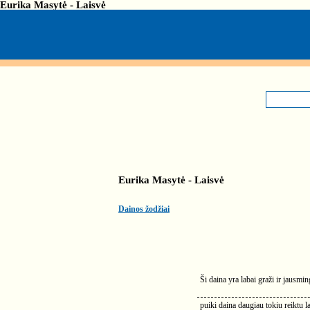
Eurika Masytė - Laisvė
Eurika Masytė - Laisvė
Dainos žodžiai
Ši daina yra labai graži ir jausmi
puiki daina daugiau tokiu reiktu 