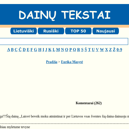
A
B
C
Č
D
E
F
G
H
I
J
K
L
M
N
O
P
Q
R
S
Š
T
U
V
W
X
Z
Ž
0-9
Pradžia
>
Eurika Masytė
Komentarai (262)
nga!!!Šią dainą ,,Laisvė beveik moku atmintinai ir per Lietuvos vsas šventes šią daina dainuoju
labiau myletume tevyne