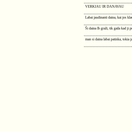
VERKIAU IR DANAVAU
Labai jaudinanti daina, kai jos kl
Ši daina lb graži, tik gaila kad ji
man si daina labai patinka, tokia j