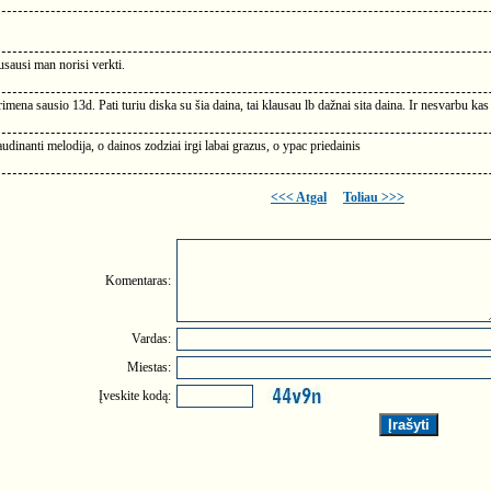
ausausi man norisi verkti.
 primena sausio 13d. Pati turiu diska su šia daina, tai klausau lb dažnai sita daina. Ir nesvarbu ka
audinanti melodija, o dainos zodziai irgi labai grazus, o ypac priedainis
<<< Atgal
Toliau >>>
Komentaras:
Vardas:
Miestas:
Įveskite kodą: