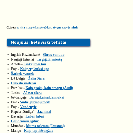
Gairės:
eurika
masytė
laisvė
uždaro
tėvyne
savyje
mirtis
▪
Ingrida Kazlauskaitė -
Sūrus vanduo
▪
Naujieji lietuviai -
Tu grįžti į miestą
▪
Arbata -
Linkėjimai tau
▪
Foje -
Kai perplauksi upę
▪
Šarkele varnele
▪
DJ Dalgis -
Žalia Siera
▪
Linksta suoleliai
▪
Patruliai -
Kaip gražu, kaip smagu (Audi)
▪
Toxica -
Aš esu tikra
▪
69 danguje -
Berniukai saldainiukai
▪
Fate -
Sudie, pirmoji meile
▪
Foje -
Vandenyje
▪
Kapela „Smilga“ -
Jazminai
▪
Bavarija -
Labai, labai
▪
Gaudeamus igitur
▪
Minedas -
Mums nelemta (Jausmai)
▪
Mango -
Kaip tapti žvaigžde