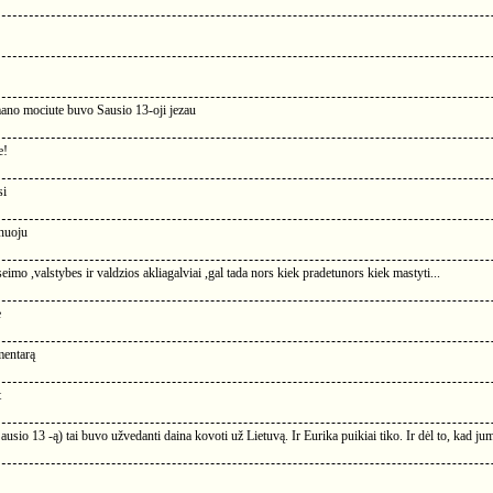
mano mociute buvo Sausio 13-oji jezau
e!
si
inuoju
seimo ,valstybes ir valdzios akliagalviai ,gal tada nors kiek pradetunors kiek mastyti...
e
mentarą
t
ausio 13 -ą) tai buvo užvedanti daina kovoti už Lietuvą. Ir Eurika puikiai tiko. Ir dėl to, kad j