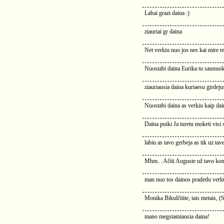
Labai grazi daina :)
ziauriai gr daina
Net verkiu nuo jos nes kai mire 
Nuostabi daina Eurika tu saunuol
ziauriausia daina kuriaesu girdeju
Nuostabi daina as verkiu kaip da
Daina puiki Ja turetu moketi visi 
labiu as tavo gerbeja as tik uz tav
Mhm... Ačiū Auguste už tavo ko
man nuo tos dainos pradedu verk
Monika Bikulčiūte, tais metais, (S
mano megstamiausia daina!