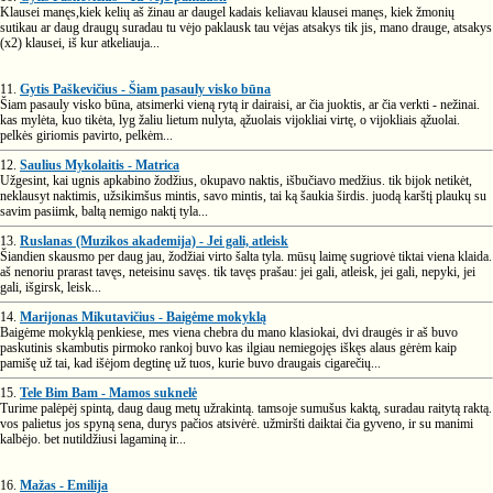
Klausei manęs,kiek kelių aš žinau ar daugel kadais keliavau klausei manęs, kiek žmonių
sutikau ar daug draugų suradau tu vėjo paklausk tau vėjas atsakys tik jis, mano drauge, atsakys
(x2) klausei, iš kur atkeliauja...
11.
Gytis Paškevičius - Šiam pasauly visko būna
Šiam pasauly visko būna, atsimerki vieną rytą ir dairaisi, ar čia juoktis, ar čia verkti - nežinai.
kas mylėta, kuo tikėta, lyg žaliu lietum nulyta, ąžuolais vijokliai virtę, o vijokliais ąžuolai.
pelkės giriomis pavirto, pelkėm...
12.
Saulius Mykolaitis - Matrica
Užgesint, kai ugnis apkabino žodžius, okupavo naktis, išbučiavo medžius. tik bijok netikėt,
neklausyt naktimis, užsikimšus mintis, savo mintis, tai ką šaukia širdis. juodą karštį plaukų su
savim pasiimk, baltą nemigo naktį tyla...
13.
Ruslanas (Muzikos akademija) - Jei gali, atleisk
Šiandien skausmo per daug jau, žodžiai virto šalta tyla. mūsų laimę sugriovė tiktai viena klaida.
aš nenoriu prarast tavęs, neteisinu savęs. tik tavęs prašau: jei gali, atleisk, jei gali, nepyki, jei
gali, išgirsk, leisk...
14.
Marijonas Mikutavičius - Baigėme mokyklą
Baigėme mokyklą penkiese, mes viena chebra du mano klasiokai, dvi draugės ir aš buvo
paskutinis skambutis pirmoko rankoj buvo kas ilgiau nemiegojęs iškęs alaus gėrėm kaip
pamišę už tai, kad išėjom degtinę už tuos, kurie buvo draugais cigarečių...
15.
Tele Bim Bam - Mamos suknelė
Turime palėpėj spintą, daug daug metų užrakintą. tamsoje sumušus kaktą, suradau raitytą raktą.
vos palietus jos spyną sena, durys pačios atsivėrė. užmiršti daiktai čia gyveno, ir su manimi
kalbėjo. bet nutildžiusi lagaminą ir...
16.
Mažas - Emilija