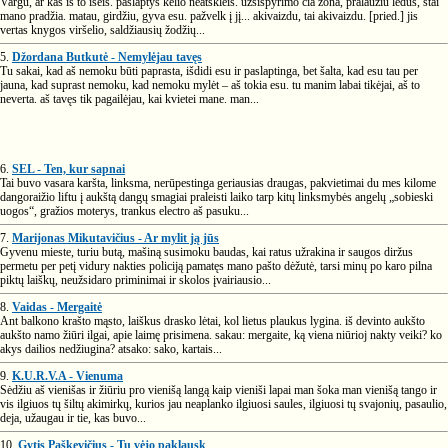
Vargu, ar kas iš to išeis. paslaptys kelio neatskleis. užsispyrimo čia zona, pralaužiu ledus, štai
mano pradžia. matau, girdžiu, gyva esu. pažvelk į jį... akivaizdu, tai akivaizdu. [pried.] jis
vertas knygos viršelio, saldžiausių žodžių...
5.
Džordana Butkutė - Nemylėjau tavęs
Tu sakai, kad aš nemoku būti paprasta, išdidi esu ir paslaptinga, bet šalta, kad esu tau per
jauna, kad suprast nemoku, kad nemoku mylėt – aš tokia esu. tu manim labai tikėjai, aš to
neverta. aš tavęs tik pagailėjau, kai kvietei mane. man...
6.
SEL - Ten, kur sapnai
Tai buvo vasara karšta, linksma, nerūpestinga geriausias draugas, pakvietimai du mes kilome
dangoraižio liftu į aukštą dangų smagiai praleisti laiko tarp kitų linksmybės angelų „sobieski
uogos“, gražios moterys, trankus electro aš pasuku...
7.
Marijonas Mikutavičius - Ar mylit ją jūs
Gyvenu mieste, turiu butą, mašiną susimoku baudas, kai ratus užrakina ir saugos diržus
permetu per petį vidury nakties policiją pamatęs mano pašto dėžutė, tarsi minų po karo pilna
piktų laiškų, neužsidaro priminimai ir skolos įvairiausio...
8.
Vaidas - Mergaitė
Ant balkono krašto mąsto, laiškus drasko lėtai, kol lietus plaukus lygina. iš devinto aukšto
aukšto namo žiūri ilgai, apie laimę prisimena. sakau: mergaite, ką viena niūrioj nakty veiki? ko
akys dailios nedžiugina? atsako: sako, kartais...
9.
K.U.R.V.A - Vienuma
Sėdžiu aš vienišas ir žiūriu pro vienišą langą kaip vieniši lapai man šoka man vienišą tango ir
vis ilgiuos tų šiltų akimirkų, kurios jau neaplanko ilgiuosi saules, ilgiuosi tų svajonių, pasaulio,
deja, užaugau ir tie, kas buvo...
10.
Gytis Paškevičius - Tu vėjo paklausk