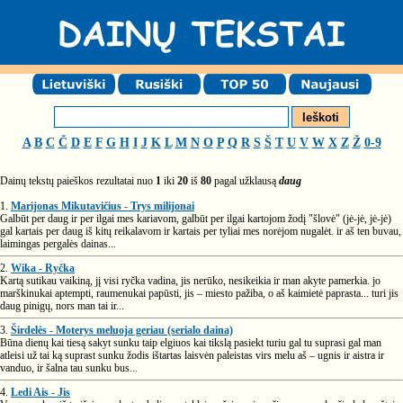
A
B
C
Č
D
E
F
G
H
I
J
K
L
M
N
O
P
Q
R
S
Š
T
U
V
W
X
Z
Ž
0-9
Dainų tekstų paieškos rezultatai nuo
1
iki
20
iš
80
pagal užklausą
daug
1.
Marijonas Mikutavičius - Trys milijonai
Galbūt per daug ir per ilgai mes kariavom, galbūt per ilgai kartojom žodį "šlovė" (jė-jė, jė-jė)
gal kartais per daug iš kitų reikalavom ir kartais per tyliai mes norėjom nugalėt. ir aš ten buvau,
laimingas pergalės dainas...
2.
Wika - Ryčka
Kartą sutikau vaikiną, jį visi ryčka vadina, jis nerūko, nesikeikia ir man akyte pamerkia. jo
marškinukai aptempti, raumenukai papūsti, jis – miesto pažiba, o aš kaimietė paprasta... turi jis
daug pinigų, nors man tai ir...
3.
Širdelės - Moterys meluoja geriau (serialo daina)
Būna dienų kai tiesą sakyt sunku taip elgiuos kai tikslą pasiekt turiu gal tu suprasi gal man
atleisi už tai ką suprast sunku žodis ištartas laisvėn paleistas virs melu aš – ugnis ir aistra ir
vanduo, ir šalna tau sunku bus...
4.
Ledi Ais - Jis