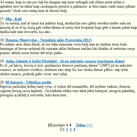
Aš matau, kaip tu eini pro šalį bet daugiau taip tęstis nebegali reik išdrįst prieit arčiau ir
apkabint tave nu dabar kaip susikaupsiu prieisiu ir paklausiu: ar būsi mano saulė mano pilkam
pasauly? duok savo ranką man aš duosiu širdį...
17.
Mia - Kalė
Tu vis kartoji, kad aš šauni kai pakišus koją, atsidurčiau tavo glėby nereikia meilės man nei
jausmų aš ne iš tų, kurią gali vadint likimu aš noriu išeit kvepianti kaip gėlė o kartais pabūt kaip
tipiška kalė man nesvarbu, ką sako...
18.
Donatas Montvydas - Nenuleisk akių (Eurovizija 2012)
Po nakties ateis diena žinok, aš esu šalia skausmas veria širdį man jis šaukias tavęs koks
laimingas aš buvau nelaimėj tik supratau aklas būdamas mačiau kito klaidas aš neteisinu savęs
prašau, atleisk noras keistis dėl tavęs padės...
19.
Aidas Giniotis ir Indrė Dirgėlaitė - Jei ne auksinės vasaros (partizanų daina)
Iš cd „už laisvę, tėvynę ir tave: gražiausios lietuvos partizanų dainos“ (2007) jei ne auksinės
vasaros, ne mėlynos vosilkos, nebūtum mes atėję čia, kur slenka dienos pilkos. taip tyliai
slenka vasaros, pražydę gėlės vysta. mes tyliai...
20.
69 danguje - Velniškas greitis
Išgersiu paskutinę ledinę taurę vyno, ir viskas dėl nenaudėlio, dėl mylimo vaikino, išmesiu
cigaretę tiesiog savoj laiptinėj - čia kažkada užtiko mus labai pikta kaimynė; atsegsiu palaidinę,
prisegsiu tą dirželį ir nesvarbu, kad skiria mus...
[1]
puslapis iš
4
Toliau >>>
[1]
2
3
4