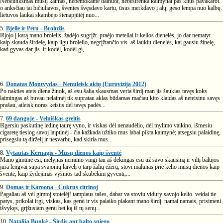
Nebelinksmas mūsų kaimas, nebemokame dainuot, nebesirenka kaimynai pas kitus pavakarot.
o anksčiau tai bičiuliavos, šventes švęsdavo kartu, ūsus merkdavo į alų, geso lempa nuo kalbų.
lietuvos laukai skambėjo šienapjūtėj nuo...
5.
Bjelle ir Peru - Brolužis
Išjojo į karą mano brolelis, žadėjo sugrįžt. praėjo meteliai ir kelios dienelės, jo dar nematyt.
kaip skauda širdelę, kaip ilgu brolelio, negrįžtančio vis. aš laukiu dienelės, kai gausiu žinelę,
kad gyvas dar jis. ir kodėl, kodėl gi,...
6.
Donatas Montvydas - Nenuleisk akių (Eurovizija 2012)
Po nakties ateis diena žinok, aš esu šalia skausmas veria širdį man jis šaukias tavęs koks
laimingas aš buvau nelaimėj tik supratau aklas būdamas mačiau kito klaidas aš neteisinu savęs
prašau, atleisk noras keistis dėl tavęs padės...
7.
69 danguje - Velniškas greitis
Išgersiu paskutinę ledinę taurę vyno, ir viskas dėl nenaudėlio, dėl mylimo vaikino, išmesiu
cigaretę tiesiog savoj laiptinėj - čia kažkada užtiko mus labai pikta kaimynė; atsegsiu palaidinę,
prisegsiu tą dirželį ir nesvarbu, kad skiria mus...
8.
Vytautas Kernagis - Mūsų dienos kaip šventė
Mano gimtinė esi, mėlynas nemuno vingi tau aš dėkingas esu už savo skausmą ir viltį baltijos
jūra lengvai supa svajonių laivelį o tarp žalių ežerų, stovi malūnas prie kelio mūsų dienos kaip
šventė, kaip žydėjimas vyšnios tad skubėkim gyventi,...
9.
Domas ir Karoona - Cukrus citrinoj
Pagaliau aš vėl gimtoj stotelėj! tampiaus tašes, dabar va stoviu vidury savojo kelio. veidai tie
patys, prikolai irgi, viskas, kas gerai ir vis palaiko plakant mano širdį. namai namais, prisimeni
išvykęs, grįžusiam gerai bet ką iš tų senų...
10.
Natalija Bunkė - Širdis ant balto sniego