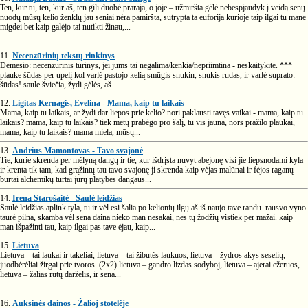
Ten, kur tu, ten, kur aš, ten gili duobė praraja, o joje – užmiršta gėlė nebespjaudyk į veidą senų
nuodų mūsų kelio ženklų jau seniai nėra pamiršta, sutrypta ta euforija kurioje taip ilgai tu mane
migdei bet kaip galėjo tai nutikti žinau,...
11.
Necenzūrinių tekstų rinkinys
Dėmesio: necenzūrinis turinys, jei jums tai negalima/kenkia/nepriimtina - neskaitykite. ***
plauke šūdas per upelį kol varlė pastojo kelią smūgis snukin, snukis rudas, ir varlė suprato:
šūdas! saule šviečia, žydi gėlės, aš...
12.
Ligitas Kernagis, Evelina - Mama, kaip tu laikais
Mama, kaip tu laikais, ar žydi dar liepos prie kelio? nori paklausti tavęs vaikai - mama, kaip tu
laikais? mama, kaip tu laikais? tiek metų prabėgo pro šalį, tu vis jauna, nors pražilo plaukai,
mama, kaip tu laikais? mama miela, mūsų...
13.
Andrius Mamontovas - Tavo svajonė
Tie, kurie skrenda per mėlyną dangų ir tie, kur išdrįsta nuvyt abejonę visi jie liepsnodami kyla
ir krenta tik tam, kad grąžintų tau tavo svajonę ji skrenda kaip vėjas malūnai ir fėjos raganų
burtai alchemikų turtai jūrų platybės dangaus...
14.
Irena Starošaitė - Saulė leidžias
Saulė leidžias aplink tyla, tu ir vėl esi šalia po kelionių ilgų aš iš naujo tave randu. rausvo vyno
taurė pilna, skamba vėl sena daina nieko man nesakai, nes tų žodžių vistiek per mažai. kaip
man išpažinti tau, kaip ilgai pas tave ėjau, kaip...
15.
Lietuva
Lietuva – tai laukai ir takeliai, lietuva – tai žibutės laukuos, lietuva – žydros akys seselių,
juodbėrėliai žirgai prie tvoros. (2x2) lietuva – gandro lizdas sodyboj, lietuva – ajerai ežeruos,
lietuva – žalias rūtų darželis, ir sena...
16.
Auksinės dainos - Žalioj stotelėje