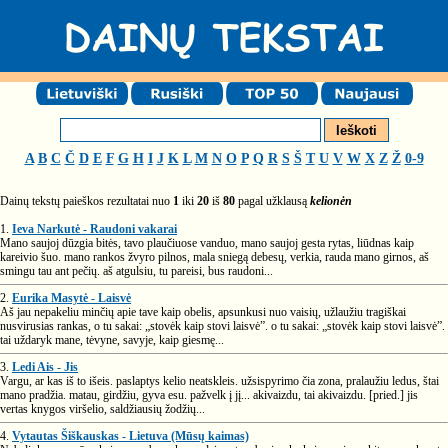
A
B
C
Č
D
E
F
G
H
I
J
K
L
M
N
O
P
Q
R
S
Š
T
U
V
W
X
Z
Ž
0-9
Dainų tekstų paieškos rezultatai nuo
1
iki
20
iš
80
pagal užklausą
kelionėn
1.
Ieva Narkutė - Raudoni vakarai
Mano saujoj dūzgia bitės, tavo plaučiuose vanduo, mano saujoj gesta rytas, liūdnas kaip
kareivio šuo. mano rankos žvyro pilnos, mala sniegą debesų, verkia, rauda mano girnos, aš
smingu tau ant pečių. aš atgulsiu, tu pareisi, bus raudoni...
2.
Eurika Masytė - Laisvė
Aš jau nepakeliu minčių apie tave kaip obelis, apsunkusi nuo vaisių, užlaužiu tragiškai
nusvirusias rankas, o tu sakai: „stovėk kaip stovi laisvė”. o tu sakai: „stovėk kaip stovi laisvė”.
tai uždaryk mane, tėvyne, savyje, kaip giesmę...
3.
Ledi Ais - Jis
Vargu, ar kas iš to išeis. paslaptys kelio neatskleis. užsispyrimo čia zona, pralaužiu ledus, štai
mano pradžia. matau, girdžiu, gyva esu. pažvelk į jį... akivaizdu, tai akivaizdu. [pried.] jis
vertas knygos viršelio, saldžiausių žodžių...
4.
Vytautas Šiškauskas - Lietuva (Mūsų kaimas)