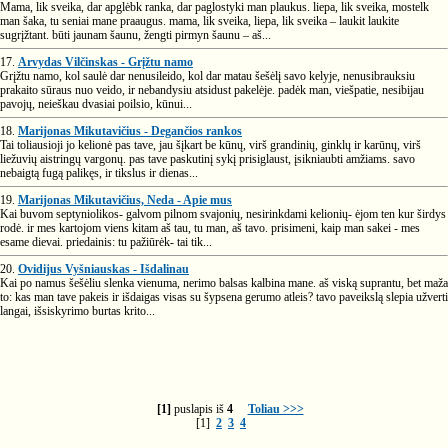
Mama, lik sveika, dar apglėbk ranka, dar paglostyki man plaukus. liepa, lik sveika, mostelk
man šaka, tu seniai mane praaugus. mama, lik sveika, liepa, lik sveika – laukit laukite
sugrįžtant. būti jaunam šaunu, žengti pirmyn šaunu – aš...
17.
Arvydas Vilčinskas - Grįžtu namo
Grįžtu namo, kol saulė dar nenusileido, kol dar matau šešėlį savo kelyje, nenusibrauksiu
prakaito sūraus nuo veido, ir nebandysiu atsidust pakelėje. padėk man, viešpatie, nesibijau
pavojų, neieškau dvasiai poilsio, kūnui...
18.
Marijonas Mikutavičius - Degančios rankos
Tai toliausioji jo kelionė pas tave, jau šįkart be kūnų, virš grandinių, ginklų ir karūnų, virš
liežuvių aistringų vargonų. pas tave paskutinį sykį prisiglaust, įsikniaubti amžiams. savo
nebaigtą fugą palikęs, ir tikslus ir dienas...
19.
Marijonas Mikutavičius, Neda - Apie mus
Kai buvom septyniolikos- galvom pilnom svajonių, nesirinkdami kelionių- ėjom ten kur širdys
rodė. ir mes kartojom viens kitam aš tau, tu man, aš tavo. prisimeni, kaip man sakei - mes
esame dievai. priedainis: tu pažiūrėk- tai tik...
20.
Ovidijus Vyšniauskas - Išdalinau
Kai po namus šešėliu slenka vienuma, nerimo balsas kalbina mane. aš viską suprantu, bet maža
to: kas man tave pakeis ir išdaigas visas su šypsena gerumo atleis? tavo paveikslą slepia užverti
langai, išsiskyrimo burtas krito...
[1]
puslapis iš
4
Toliau >>>
[1]
2
3
4