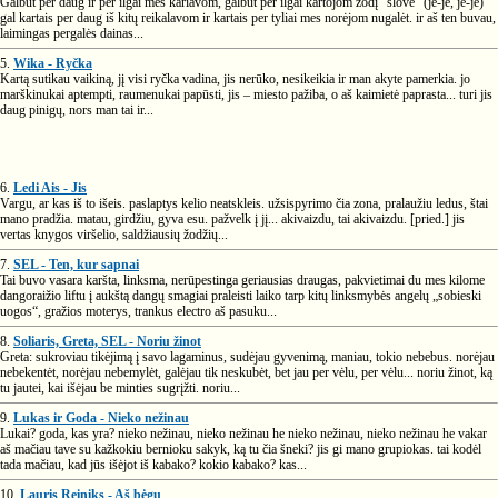
Galbūt per daug ir per ilgai mes kariavom, galbūt per ilgai kartojom žodį "šlovė" (jė-jė, jė-jė)
gal kartais per daug iš kitų reikalavom ir kartais per tyliai mes norėjom nugalėt. ir aš ten buvau,
laimingas pergalės dainas...
5.
Wika - Ryčka
Kartą sutikau vaikiną, jį visi ryčka vadina, jis nerūko, nesikeikia ir man akyte pamerkia. jo
marškinukai aptempti, raumenukai papūsti, jis – miesto pažiba, o aš kaimietė paprasta... turi jis
daug pinigų, nors man tai ir...
6.
Ledi Ais - Jis
Vargu, ar kas iš to išeis. paslaptys kelio neatskleis. užsispyrimo čia zona, pralaužiu ledus, štai
mano pradžia. matau, girdžiu, gyva esu. pažvelk į jį... akivaizdu, tai akivaizdu. [pried.] jis
vertas knygos viršelio, saldžiausių žodžių...
7.
SEL - Ten, kur sapnai
Tai buvo vasara karšta, linksma, nerūpestinga geriausias draugas, pakvietimai du mes kilome
dangoraižio liftu į aukštą dangų smagiai praleisti laiko tarp kitų linksmybės angelų „sobieski
uogos“, gražios moterys, trankus electro aš pasuku...
8.
Soliaris, Greta, SEL - Noriu žinot
Greta: sukroviau tikėjimą į savo lagaminus, sudėjau gyvenimą, maniau, tokio nebebus. norėjau
nebekentėt, norėjau nebemylėt, galėjau tik neskubėt, bet jau per vėlu, per vėlu... noriu žinot, ką
tu jautei, kai išėjau be minties sugrįžti. noriu...
9.
Lukas ir Goda - Nieko nežinau
Lukai? goda, kas yra? nieko nežinau, nieko nežinau he nieko nežinau, nieko nežinau he vakar
aš mačiau tave su kažkokiu bernioku sakyk, ką tu čia šneki? jis gi mano grupiokas. tai kodėl
tada mačiau, kad jūs išėjot iš kabako? kokio kabako? kas...
10.
Lauris Reiniks - Aš bėgu