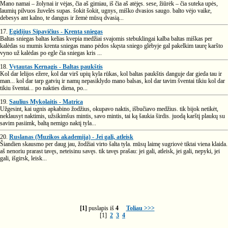
Mano namai – žolynai ir vėjas, čia aš gimiau, iš čia aš atėjęs. sese, žiūrėk – čia suteka upės,
laumių pilvuos žuvelės supas. šokit šokit, ugnys, miško dvasios saugo. balto vėjo vaike,
debesys ant kalno, te dangus ir žemė mūsų dvasią...
17.
Egidijus Sipavičius - Krenta sniegas
Baltas sniegas baltas kelias kvepia medžiai svajomis stebuklingai kalba baltas miškas per
kalėdas su mumis krenta sniegas mano pėdos skęsta sniego glėbyje gal pakelkim taurę karšto
vyno už kalėdas po egle čia sniegas kris ...
18.
Vytautas Kernagis - Baltas paukštis
Kol dar lelijos ežere, kol dar virš upių kyla rūkas, kol baltas paukštis danguje dar gieda tau ir
man... kol dar tarp gatvių ir namų nepasiklydo mano balsas, kol dar tavim šventai tikiu kol dar
tikiu šventai... po nakties diena, po...
19.
Saulius Mykolaitis - Matrica
Užgesint, kai ugnis apkabino žodžius, okupavo naktis, išbučiavo medžius. tik bijok netikėt,
neklausyt naktimis, užsikimšus mintis, savo mintis, tai ką šaukia širdis. juodą karštį plaukų su
savim pasiimk, baltą nemigo naktį tyla...
20.
Ruslanas (Muzikos akademija) - Jei gali, atleisk
Šiandien skausmo per daug jau, žodžiai virto šalta tyla. mūsų laimę sugriovė tiktai viena klaida.
aš nenoriu prarast tavęs, neteisinu savęs. tik tavęs prašau: jei gali, atleisk, jei gali, nepyki, jei
gali, išgirsk, leisk...
[1]
puslapis iš
4
Toliau >>>
[1]
2
3
4