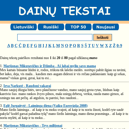
A
B
C
Č
D
E
F
G
H
I
J
K
L
M
N
O
P
Q
R
S
Š
T
U
V
W
X
Z
Ž
0-9
Dainų tekstų paieškos rezultatai nuo
1
iki
20
iš
80
pagal užklausą
mano
1.
Marijonas Mikutavičius ir Džimba - Aš labai myliu savo mamą
Mes kartais būname liūdni ir, rodos, trūksta tik lašelio meilės. norėtųsi pabūt ilgiau su tavimi,
bet laiko, deja, vis maža... kasdien mes augam didesni ir vis rečiau paklausiam: kaip gi sekas,
mama? viskas gerai, gerai, kai tu esi...
2.
Ieva Narkutė - Raudoni vakarai
Mano saujoj dūzgia bitės, tavo plaučiuose vanduo, mano saujoj gesta rytas, liūdnas kaip
kareivio šuo. mano rankos žvyro pilnos, mala sniegą debesų, verkia, rauda mano girnos, aš
smingu tau ant pečių. aš atgulsiu, tu pareisi, bus raudoni...
3.
Eglė Jurgaitytė - Laiminga diena (Vaikų Eurovizija 2008)
Mano širdis laiminga... aš kaip ir tu moku svajoti, aš kaip ir tu noriu žinoti, kodėl ryte saulė
pakyla? kodėl garsai pažadina tylą? mano širdis laiminga, mano diena prasminga... aš kaip ir tu
noriu mylėti, aš kaip ir tu moku...
4.
Marijonas Mikutavičius - Trys milijonai