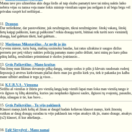
Matau tave pro užmerktas akis dega širdis aš taip skubu pamatyti tave tai mūsų naktis laiko
nebėra vėjas su tamsa veja mane šokis minioje vienišam sapne jau neilgam ir aš bėgu bėgu vėl
privalau suspėt kol neištirpai...
11.
Draugas
Dar neišeikime, dar pastovėkime, juk neužmigsim, tikrai neužmigsime. šitokį vakarą, šitokį
lietų kaipgi paliksim, kam gi paliksime? reikia draugą turėti, būtinai reik turėti nors vienintelį
draugą, kad galėtum tikėti, kad galėtum...
12.
Marijonas Mikutavičius - Ar mylit ją jūs
Gyvenu mieste, turiu butą, mašiną susimoku baudas, kai ratus užrakina ir saugos diržus
permetu per petį vidury nakties policiją pamatęs mano pašto dėžutė, tarsi minų po karo pilna
piktų laiškų, neužsidaro priminimai ir skolos įvairiausio...
13.
Gytis Paškevičius - Mano kraštas
Šita žemę man likimas dovanojo pilką dangų, sniego sodus ir pilis ji klevais raudonais rudenį
liepsnoja ji atvėrus kiekvienam plačiai duris man jos grožio kiek yra, tiek ir pakanka jos kalba
mane užbūrė amžinai ir tegu ją visos...
14.
K.U.R.V.A - Vienuma
Sėdžiu aš vienišas ir žiūriu pro vienišą langą kaip vieniši lapai man šoka man vienišą tango ir
vis ilgiuos tų šiltų akimirkų, kurios jau neaplanko ilgiuosi saules, ilgiuosi tų svajonių, pasaulio,
deja, užaugau ir tie, kas buvo...
15.
Gytis Paškevičius - Tu vėjo paklausk
Klausei manęs,kiek kelių aš žinau ar daugel kadais keliavau klausei manęs, kiek žmonių
sutikau ar daug draugų suradau tu vėjo paklausk tau vėjas atsakys tik jis, mano drauge, atsakys
(x2) klausei, iš kur atkeliauja...
16.
Eglė Sirvydytė - Mano namai