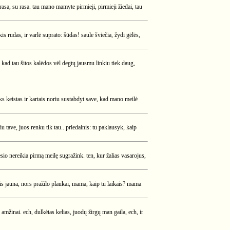
rasa, su rasa. tau mano mamyte pirmieji, pirmieji žiedai, tau
s rudas, ir varlė suprato: šūdas! saule šviečia, žydi gėlės,
, kad tau šitos kalėdos vėl degtų jausmu linkiu tiek daug,
oks keistas ir kartais noriu sustabdyt save, kad mano meilė
u tave, juos renku tik tau.. priedainis: tu paklausyk, kaip
esio nereikia pirmą meilę sugražink. ten, kur žalias vasarojus,
 vis jauna, nors pražilo plaukai, mama, kaip tu laikais? mama
u amžinai. ech, dulkėtas kelias, juodų žirgų man gaila, ech, ir