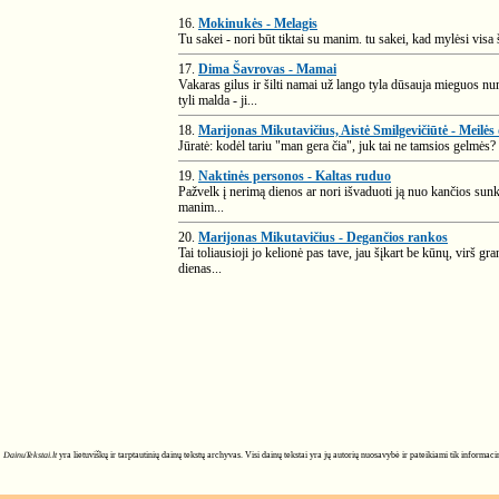
16.
Mokinukės - Melagis
Tu sakei - nori būt tiktai su manim. tu sakei, kad mylėsi visa 
17.
Dima Šavrovas - Mamai
Vakaras gilus ir šilti namai už lango tyla dūsauja mieguos num
tyli malda - ji...
18.
Marijonas Mikutavičius, Aistė Smilgevičiūtė - Meilės 
Jūratė: kodėl tariu "man gera čia", juk tai ne tamsios gelmės? g
19.
Naktinės personos - Kaltas ruduo
Pažvelk į nerimą dienos ar nori išvaduoti ją nuo kančios sunk
manim...
20.
Marijonas Mikutavičius - Degančios rankos
Tai toliausioji jo kelionė pas tave, jau šįkart be kūnų, virš gr
dienas...
DainuTekstai.lt
yra lietuviškų ir tarptautinių dainų tekstų archyvas. Visi dainų tekstai yra jų autorių nuosavybė ir pateikiami tik informa