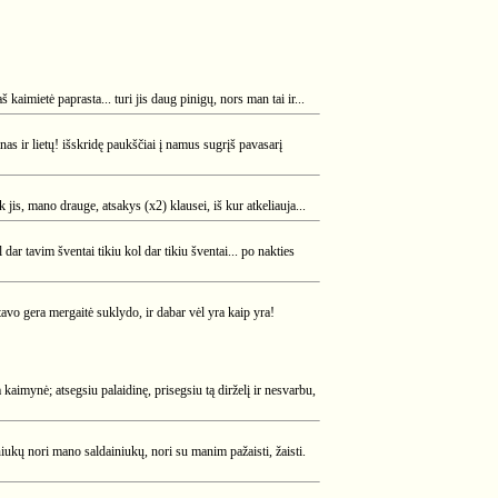
kaimietė paprasta... turi jis daug pinigų, nors man tai ir...
nas ir lietų! išskridę paukščiai į namus sugrįš pavasarį
jis, mano drauge, atsakys (x2) klausei, iš kur atkeliauja...
dar tavim šventai tikiu kol dar tikiu šventai... po nakties
 tavo gera mergaitė suklydo, ir dabar vėl yra kaip yra!
 kaimynė; atsegsiu palaidinę, prisegsiu tą dirželį ir nesvarbu,
rniukų nori mano saldainiukų, nori su manim pažaisti, žaisti.