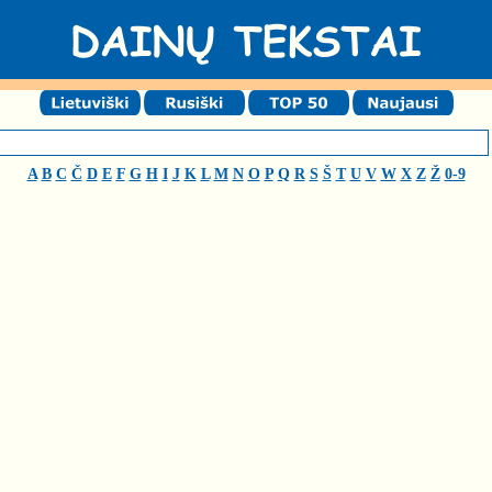
A
B
C
Č
D
E
F
G
H
I
J
K
L
M
N
O
P
Q
R
S
Š
T
U
V
W
X
Z
Ž
0-9