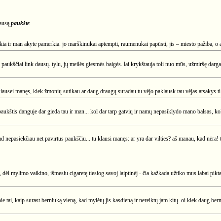
lausą
paukšte
ikia ir man akyte pamerkia. jo marškinukai aptempti, raumenukai papūsti, jis – miesto pažiba, o aš 
o paukščiai link dausų. tylu, jų meilės giesmės baigės. lai krykštauja toli nuo mūs, užmiršę darga
lausei manęs, kiek žmonių sutikau ar daug draugų suradau tu vėjo paklausk tau vėjas atsakys tik 
 paukštis danguje dar gieda tau ir man... kol dar tarp gatvių ir namų nepasiklydo mano balsas, kol 
, kad nepasiekčiau net pavirtus paukščiu... tu klausi manęs: ar yra dar vilties? aš manau, kad nėra!
 dėl mylimo vaikino, išmesiu cigaretę tiesiog savoj laiptinėj - čia kažkada užtiko mus labai pikta
pie tai, kaip surast berniuką vieną, kad mylėtų jis kasdieną ir nereiktų jam kitų. oi kiek daug be