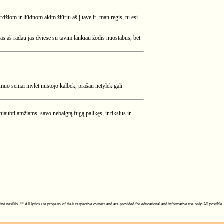
rdžiom ir liūdnom akim žiūriu aš į tave ir, man regis, tu esi...
gas aš radau jas dviese su tavim lankiau žodis nuostabus, bet
kmuo seniai mylėt nustojo kalbėk, prašau netylėk gali
kniaubti amžiams. savo nebaigtą fugą palikęs, ir tikslus ir
ainė nesiūlo. ** All lyrics are property of their respective owners and are provided for educational and informative use only. All possible