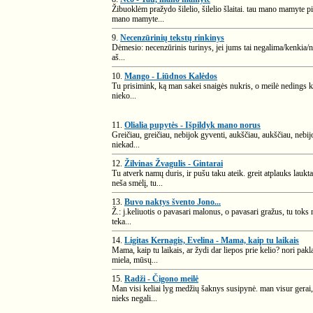
Žibuoklėm pražydo šilelio, šilelio šlaitai. tau mano mamyte pi
mano mamyte...
9.
Necenzūrinių tekstų rinkinys
Dėmesio: necenzūrinis turinys, jei jums tai negalima/kenkia/ne
aš...
10.
Mango - Liūdnos Kalėdos
Tu prisimink, ką man sakei snaigės nukris, o meilė nedings kit
nieko...
11.
Olialia pupytės - Išpildyk mano norus
Greičiau, greičiau, nebijok gyventi, aukščiau, aukščiau, nebij
niekad...
12.
Žilvinas Žvagulis - Gintarai
Tu atverk namų duris, ir pušu taku ateik. greit atplauks laukt
neša smėlį, tu...
13.
Buvo naktys švento Jono...
Ž.: j.keliuotis o pavasari malonus, o pavasari gražus, tu toks 
teka...
14.
Ligitas Kernagis, Evelina - Mama, kaip tu laikais
Mama, kaip tu laikais, ar žydi dar liepos prie kelio? nori pak
miela, mūsų...
15.
Radži - Čigono meilė
Man visi keliai lyg medžių šaknys susipynė. man visur gerai, bet
nieks negali...