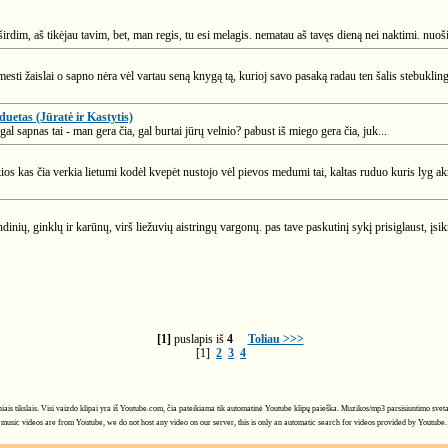
širdim, aš tikėjau tavim, bet, man regis, tu esi melagis. nematau aš tavęs dieną nei naktimi. nuoši
esti žaislai o sapno nėra vėl vartau seną knygą tą, kurioj savo pasaką radau ten šalis stebuklin
duetas (Jūratė ir Kastytis)
al sapnas tai - man gera čia, gal burtai jūrų velnio? pabust iš miego gera čia, juk...
ios kas čia verkia lietumi kodėl kvepėt nustojo vėl pievos medumi tai, kaltas ruduo kuris lyg a
andinių, ginklų ir karūnų, virš liežuvių aistringų vargonų. pas tave paskutinį sykį prisiglaust, įsi
[1]
puslapis iš
4
Toliau >>>
[1]
2
3
4
ciniais tikslais. Visi vaizdo klipai yra iš Youtube.com, čia pateikiama tik automatinė Youtube klipų paieška. Muzikos/mp3 parsisiuntimo svet
music videos are from Youtube, we do not host any video on our server, this is only an automatic search for videos provided by Youtube.