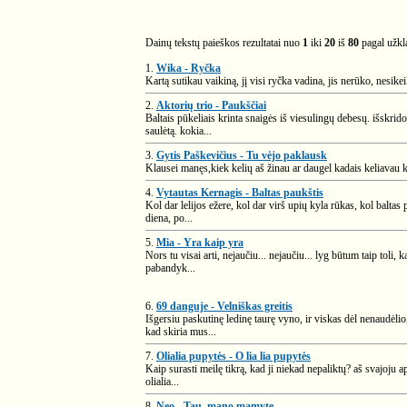
Dainų tekstų paieškos rezultatai nuo
1
iki
20
iš
80
pagal užk
1.
Wika - Ryčka
Kartą sutikau vaikiną, jį visi ryčka vadina, jis nerūko, nesike
2.
Aktorių trio - Paukščiai
Baltais pūkeliais krinta snaigės iš viesulingų debesų. išskrid
saulėtą. kokia...
3.
Gytis Paškevičius - Tu vėjo paklausk
Klausei manęs,kiek kelių aš žinau ar daugel kadais keliavau k
4.
Vytautas Kernagis - Baltas paukštis
Kol dar lelijos ežere, kol dar virš upių kyla rūkas, kol baltas
diena, po...
5.
Mia - Yra kaip yra
Nors tu visai arti, nejaučiu... nejaučiu... lyg būtum taip toli
pabandyk...
6.
69 danguje - Velniškas greitis
Išgersiu paskutinę ledinę taurę vyno, ir viskas dėl nenaudėlio,
kad skiria mus...
7.
Olialia pupytės - O lia lia pupytės
Kaip surasti meilę tikrą, kad ji niekad nepaliktų? aš svajoju a
olialia...
8.
Neo - Tau, mano mamyte