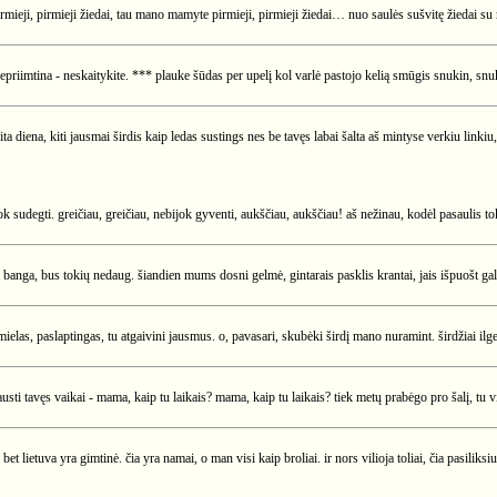
rmieji, pirmieji žiedai, tau mano mamyte pirmieji, pirmieji žiedai… nuo saulės sušvitę žiedai su 
priimtina - neskaitykite. *** plauke šūdas per upelį kol varlė pastojo kelią smūgis snukin, snuki
a diena, kiti jausmai širdis kaip ledas sustings nes be tavęs labai šalta aš mintyse verkiu linkiu
ok sudegti. greičiau, greičiau, nebijok gyventi, aukščiau, aukščiau! aš nežinau, kodėl pasaulis t
a banga, bus tokių nedaug. šiandien mums dosni gelmė, gintarais pasklis krantai, jais išpuošt gali
mielas, paslaptingas, tu atgaivini jausmus. o, pavasari, skubėki širdį mano nuramint. širdžiai ilg
lausti tavęs vaikai - mama, kaip tu laikais? mama, kaip tu laikais? tiek metų prabėgo pro šalį, tu
 lietuva yra gimtinė. čia yra namai, o man visi kaip broliai. ir nors vilioja toliai, čia pasiliksi