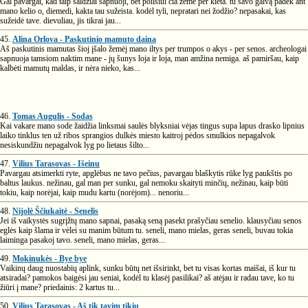
Gal pavargai, kad taip saldžiai sapnuoji, bet poilsiui čia žemė per kieta. tu savo galvą padėk ant
mano kelio o, diemedi, kakta tau sužeista. kodėl tyli, nepratari nei žodžio? nepasakai, kas
sužeidė tave. dievuliau, jis tikrai jau...
45.
Alina Orlova - Paskutinio mamuto daina
Aš paskutinis mamutas šioj įšalo žemėj mano iltys per trumpos o akys - per senos. archeologai
sapnuoja tamsiom naktim mane - jų šunys loja ir loja, man amžina nemiga. aš pamiršau, kaip
kalbėti mamutų maldas, ir nėra nieko, kas...
46.
Tomas Augulis - Sodas
Kai vakare mano sode žaidžia linksmai saulės blyksniai vėjas tingus supa lapus drasko lipnius
laiko tinklus ten už ribos sprangios dulkės miesto kaitroj pėdos smulkios nepagalvok
nesiskundžiu nepagalvok lyg po lietaus šilto...
47.
Vilius Tarasovas - Išeinu
Pavargau atsimerkti ryte, apglėbus ne tavo pečius, pavargau blaškytis rūke lyg paukštis po
baltus laukus. nežinau, gal man per sunku, gal nemoku skaityti minčių, nežinau, kaip būti
tokiu, kaip norėjai, kaip mudu kartu (norėjom)... nenoriu...
48.
Nijolė Ščiukaitė - Senelis
Jei iš vaikystės sugrįžtų mano sapnai, pasaką seną pasekt prašyčiau senelio. klausyčiau senos
eglės kaip šlama ir vėlei su manim būtum tu. seneli, mano mielas, geras seneli, buvau tokia
laiminga pasakoj tavo. seneli, mano mielas, geras...
49.
Mokinukės - Bye bye
Vaikinų daug nuostabių aplink, sunku būtų net išsirinkt, bet tu visas kortas maišai, iš kur tu
atsiradai? pamokos baigėsi jau seniai, kodėl tu klasėj pasilikai? aš atėjau ir radau tave, ko tu
žiūri į mane? priedainis: 2 kartus tu...
50.
Vilius Tarasovas - Aš tik tavim tikiu