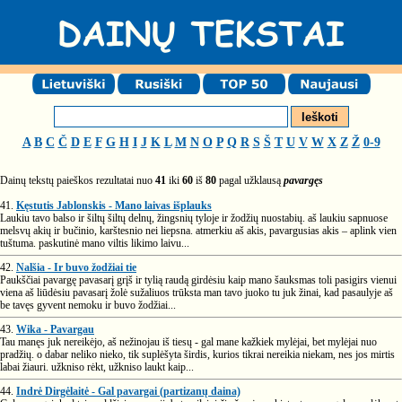
A
B
C
Č
D
E
F
G
H
I
J
K
L
M
N
O
P
Q
R
S
Š
T
U
V
W
X
Z
Ž
0-9
Dainų tekstų paieškos rezultatai nuo
41
iki
60
iš
80
pagal užklausą
pavargęs
41.
Kęstutis Jablonskis - Mano laivas išplauks
Laukiu tavo balso ir šiltų šiltų delnų, žingsnių tyloje ir žodžių nuostabių. aš laukiu sapnuose
melsvų akių ir bučinio, karštesnio nei liepsna. atmerkiu aš akis, pavargusias akis – aplink vien
tuštuma. paskutinė mano viltis likimo laivu...
42.
Nalšia - Ir buvo žodžiai tie
Paukščiai pavargę pavasarį grįš ir tylią raudą girdėsiu kaip mano šauksmas toli pasigirs vienui
viena aš liūdėsiu pavasarį žolė sužaliuos trūksta man tavo juoko tu juk žinai, kad pasaulyje aš
be tavęs gyvent nemoku ir buvo žodžiai...
43.
Wika - Pavargau
Tau manęs juk nereikėjo, aš nežinojau iš tiesų - gal mane kažkiek mylėjai, bet mylėjai nuo
pradžių. o dabar neliko nieko, tik suplėšyta širdis, kurios tikrai nereikia niekam, nes jos mirtis
labai žiauri. užkniso rėkt, užkniso laukt kaip...
44.
Indrė Dirgėlaitė - Gal pavargai (partizanų daina)