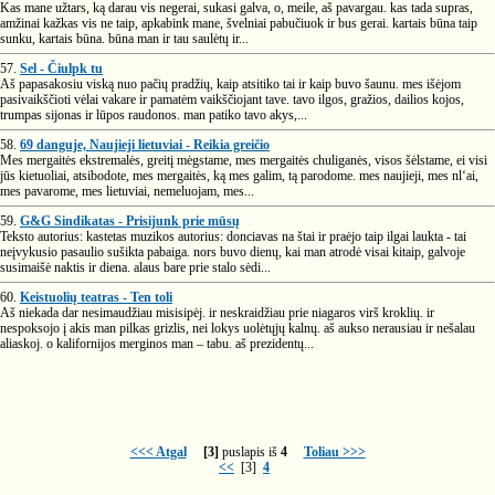
Kas mane užtars, ką darau vis negerai, sukasi galva, o, meile, aš pavargau. kas tada supras,
amžinai kažkas vis ne taip, apkabink mane, švelniai pabučiuok ir bus gerai. kartais būna taip
sunku, kartais būna. būna man ir tau saulėtų ir...
57.
Sel - Čiulpk tu
Aš papasakosiu viską nuo pačių pradžių, kaip atsitiko tai ir kaip buvo šaunu. mes išėjom
pasivaikščioti vėlai vakare ir pamatėm vaikščiojant tave. tavo ilgos, gražios, dailios kojos,
trumpas sijonas ir lūpos raudonos. man patiko tavo akys,...
58.
69 danguje, Naujieji lietuviai - Reikia greičio
Mes mergaitės ekstremalės, greitį mėgstame, mes mergaitės chuliganės, visos šėlstame, ei visi
jūs kietuoliai, atsibodote, mes mergaitės, ką mes galim, tą parodome. mes naujieji, mes nl‘ai,
mes pavarome, mes lietuviai, nemeluojam, mes...
59.
G&G Sindikatas - Prisijunk prie mūsų
Teksto autorius: kastetas muzikos autorius: donciavas na štai ir praėjo taip ilgai laukta - tai
neįvykusio pasaulio sušikta pabaiga. nors buvo dienų, kai man atrodė visai kitaip, galvoje
susimaišė naktis ir diena. alaus bare prie stalo sėdi...
60.
Keistuolių teatras - Ten toli
Aš niekada dar nesimaudžiau misisipėj. ir neskraidžiau prie niagaros virš kroklių. ir
nespoksojo į akis man pilkas grizlis, nei lokys uolėtųjų kalnų. aš aukso nerausiau ir nešalau
aliaskoj. o kalifornijos merginos man – tabu. aš prezidentų...
<<< Atgal
[3]
puslapis iš
4
Toliau >>>
<<
[3]
4